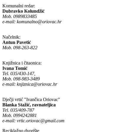
Komunalni redar:
Dubravko Kolundžić
Mob. 0989833485
e-mail:
komunalno@oriovac.hr
Načelnik:
Antun Pavetić
Mob. 098-263-822
Knjižnica i čitaonica:
Ivana Tomić
Tel. 035/430-147,
Mob. 098-983-3489
e-mail:
knjiznica@oriovac.hr
Dječji vrtić "Ivančica Oriovac"
Blanka Stažić, ravnateljica
Tel. 035/409-787
Mob. 0994242881
e-mail:
vrtic.oriovac@gmail.com
Reciklažno dvorište