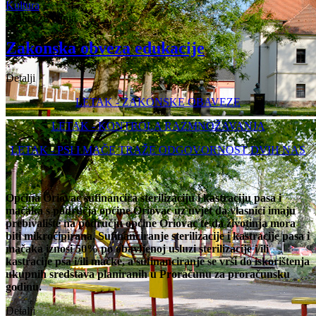
Kultura
Zaštita životinja
Zakonska obveza edukacije
Detalji
LETAK - ZAKONSKE OBAVEZE
LETAK - KONTROLA RAZMNOŽAVANJA
LETAK - PSI I MAČE TRAŽE ODGOVORNOST DVIH NAS
Općina Oriovac sufinancira sterilizaciju i kastraciju pasa i
mačaka s područja općine Oriovac uz uvjet da vlasnici imaju
prebivalište na području općine Oriovac te da životinja mora
biti mikročipirana. Sufinanciranje sterilizacije i kastracije pasa i
mačaka iznosi 50% po obavljenoj usluzi sterilizacije i/ili
kastracije psa i/ili mačke, a sufinanciranje se vrši do iskorištenja
ukupnih sredstava planiranih u Proračunu za proračunsku
godinu.
Detalji