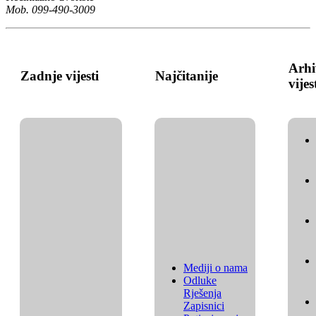
Mob. 099-490-3009
Arhi
Zadnje vijesti
Najčitanije
vijes
Mediji o nama
Odluke
Rješenja
Zapisnici