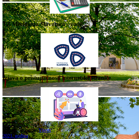
TZ Meridiana Slavonica - vodič
Izjava o pristupačnosti internetske stranice
Nalazite se ovdje:
Vijesti
2021. godina