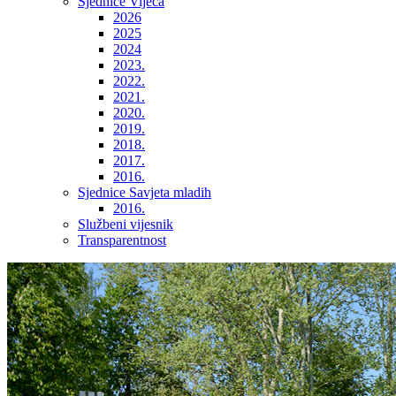
Sjednice Vijeća
2026
2025
2024
2023.
2022.
2021.
2020.
2019.
2018.
2017.
2016.
Sjednice Savjeta mladih
2016.
Službeni vijesnik
Transparentnost