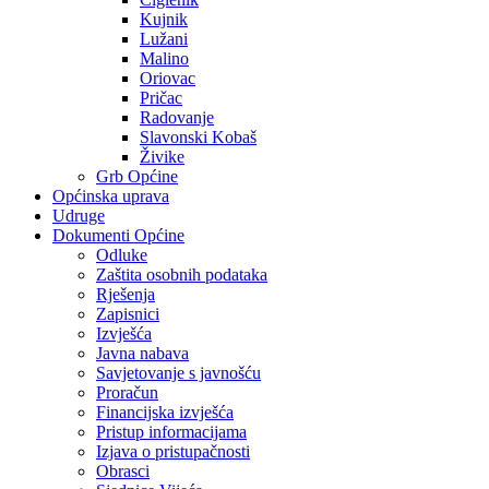
Kujnik
Lužani
Malino
Oriovac
Pričac
Radovanje
Slavonski Kobaš
Živike
Grb Općine
Općinska uprava
Udruge
Dokumenti Općine
Odluke
Zaštita osobnih podataka
Rješenja
Zapisnici
Izvješća
Javna nabava
Savjetovanje s javnošću
Proračun
Financijska izvješća
Pristup informacijama
Izjava o pristupačnosti
Obrasci