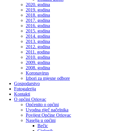
2020. godina
2019. godina
2018. godina
2017. godina
2016. godina
2015. godina
2014. godina
2013. godina
2012. godina
2011. godina
2010. godina
2009. godina
2008. godina
Koronavirus
Izbori za mjesne odbore
Gospodarstvo
Fotogalerija
Kontakti
O općini Oriovac
Općenito o općini
Uvodna riječ načelnika
Povijest Općine Oriovac
Naselja u općini
Bečic
Ciglenik