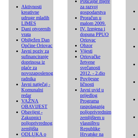
Poticajne mjere
Aktivnosti
za razvoj
kreativne
gospodarstva
udruge mladih
Proračun u
LIMES
malom 2009.
Dani otvorenih
IV. Izmjena i
vrata
dopuna PPUO
Obilježen Dan
Oriovac
Općine Oriovac
Obzor
Javni poziv za
Vijesti
sufinanciranje
Oriovačke
doprinosa iz
žetvene
plaće za
svečanosti
novozaposlenog
2012. - 2.dio
radnika
Povijesne
Javni natječaj -
ličnosti
Komunalni
Javni uvid u
redar
prijedlog
VAŽNA
Programa
OBAVIJEST
raspolaganja
Obavijest -
poljoprivrednim
Zakupnici
zemljištem u
poljoprivrednog
vlasništvu
zemljišta
Republike
ODLUKA o
Hrvatske na