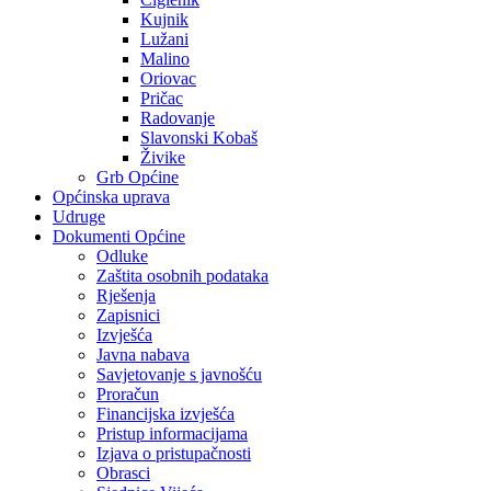
Kujnik
Lužani
Malino
Oriovac
Pričac
Radovanje
Slavonski Kobaš
Živike
Grb Općine
Općinska uprava
Udruge
Dokumenti Općine
Odluke
Zaštita osobnih podataka
Rješenja
Zapisnici
Izvješća
Javna nabava
Savjetovanje s javnošću
Proračun
Financijska izvješća
Pristup informacijama
Izjava o pristupačnosti
Obrasci