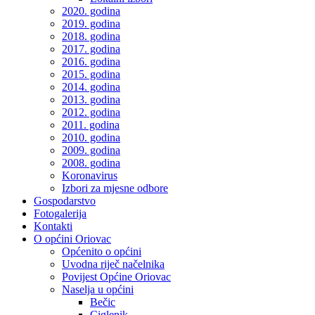
2020. godina
2019. godina
2018. godina
2017. godina
2016. godina
2015. godina
2014. godina
2013. godina
2012. godina
2011. godina
2010. godina
2009. godina
2008. godina
Koronavirus
Izbori za mjesne odbore
Gospodarstvo
Fotogalerija
Kontakti
O općini Oriovac
Općenito o općini
Uvodna riječ načelnika
Povijest Općine Oriovac
Naselja u općini
Bečic
Ciglenik