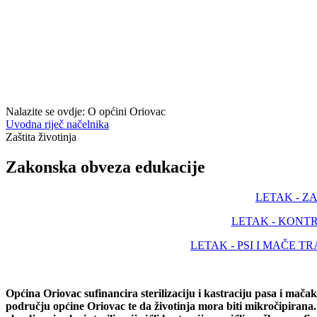
Nalazite se ovdje:
O općini Oriovac
Uvodna riječ načelnika
Zaštita životinja
Zakonska obveza edukacije
LETAK - 
LETAK - KONT
LETAK - PSI I MAČE 
Općina Oriovac sufinancira sterilizaciju i kastraciju pasa i mača
području općine Oriovac te da životinja mora biti mikročipirana. 