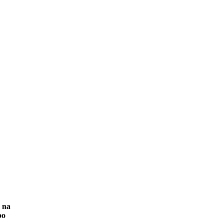
e na
po