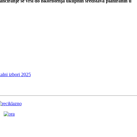
ufinanciranje se vrši do iskorištenja ukupnih sredstava planiranih u