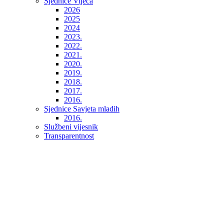
Sjednice Vijeća
2026
2025
2024
2023.
2022.
2021.
2020.
2019.
2018.
2017.
2016.
Sjednice Savjeta mladih
2016.
Službeni vijesnik
Transparentnost