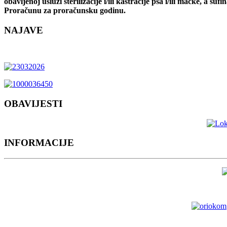
obavljenoj usluzi sterilizacije i/ili kastracije psa i/ili mačke, a s
Proračunu za proračunsku godinu.
NAJAVE
OBAVIJESTI
INFORMACIJE