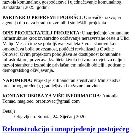
razvoja komunalnog gospodarstva i ujednačavanje komunalnog
standarda u 2025. godini
PARTNER U PRIPREMI I PODRŠCI
: Oriovačka razvojna
agencija d.o.o. za izradu razvojnih i strateških projekata
OPIS PROJEKTA/CILJ PROJEKTA
: Unaprjeđenje komunalne
infrastrukture kroz izvanredno održavanje nerazvrstane ceste u Ulici
Matije Mesić čime se poboljšava kvaliteta života stanovnika i
omogućava bolja povezanost, potičući revitalizaciju Općine
Oriovac. Ovim projektom poboljšava se dostupnost komunalne
infrastrukture, povećava kvaliteta života i stvaraju uvjeti za daljnji
razvoj stambene izgradnje privlačanjem mladih obitelji i poticanje
demografskog oživljavanja.
NAPOMENA:
Projekt je sufinanciran sredstvima Ministarstva
prostornog uređenja, graditeljstva i državne imovine.
KONTAKT OSOBA ZA VIŠE INFORMACIJA
: Antonija
Tomac, mag.oec,
oraoriovac@gmail.com
Detalji
Objavljeno: Subota, 24. Siječanj 2026.
Rekonstrukcija i unaprjeđenje postojećeg