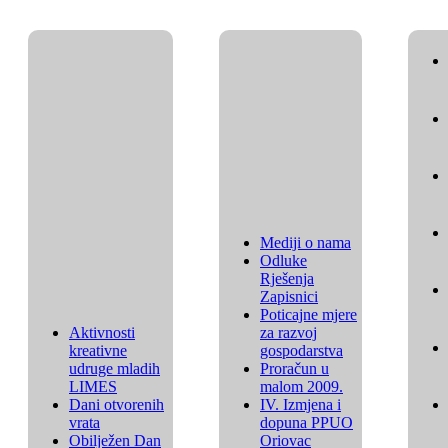
Mediji o nama
Odluke
Rješenja
Zapisnici
Poticajne mjere
Aktivnosti
za razvoj
kreativne
gospodarstva
udruge mladih
Proračun u
LIMES
malom 2009.
Dani otvorenih
IV. Izmjena i
vrata
dopuna PPUO
Obilježen Dan
Oriovac