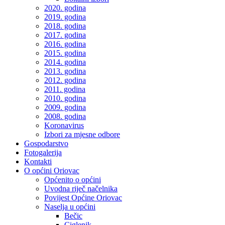
2020. godina
2019. godina
2018. godina
2017. godina
2016. godina
2015. godina
2014. godina
2013. godina
2012. godina
2011. godina
2010. godina
2009. godina
2008. godina
Koronavirus
Izbori za mjesne odbore
Gospodarstvo
Fotogalerija
Kontakti
O općini Oriovac
Općenito o općini
Uvodna riječ načelnika
Povijest Općine Oriovac
Naselja u općini
Bečic
Ciglenik