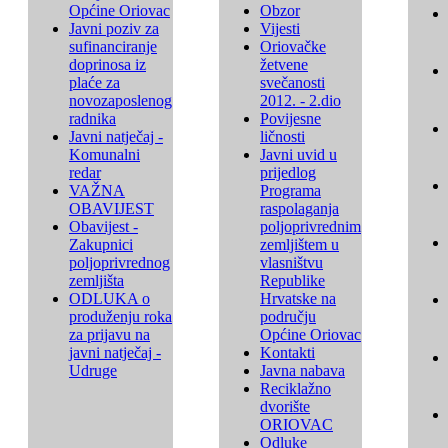
Općine Oriovac
Obzor
Javni poziv za
Vijesti
sufinanciranje
Oriovačke
doprinosa iz
žetvene
plaće za
svečanosti
novozaposlenog
2012. - 2.dio
radnika
Povijesne
Javni natječaj -
ličnosti
Komunalni
Javni uvid u
redar
prijedlog
VAŽNA
Programa
OBAVIJEST
raspolaganja
Obavijest -
poljoprivrednim
Zakupnici
zemljištem u
poljoprivrednog
vlasništvu
zemljišta
Republike
ODLUKA o
Hrvatske na
produženju roka
području
za prijavu na
Općine Oriovac
javni natječaj -
Kontakti
Udruge
Javna nabava
Reciklažno
dvorište
ORIOVAC
Odluke