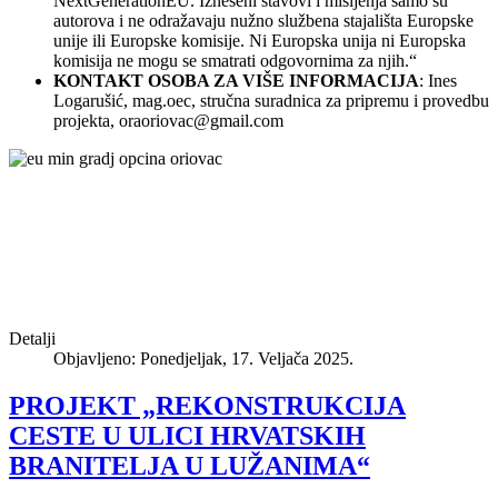
NextGenerationEU. Izneseni stavovi i mišljenja samo su
autorova i ne odražavaju nužno službena stajališta Europske
unije ili Europske komisije. Ni Europska unija ni Europska
komisija ne mogu se smatrati odgovornima za njih.“
KONTAKT OSOBA ZA VIŠE INFORMACIJA
: Ines
Logarušić, mag.oec, stručna suradnica za pripremu i provedbu
projekta,
oraoriovac@gmail.com
Detalji
Objavljeno: Ponedjeljak, 17. Veljača 2025.
PROJEKT „REKONSTRUKCIJA
CESTE U ULICI HRVATSKIH
BRANITELJA U LUŽANIMA“