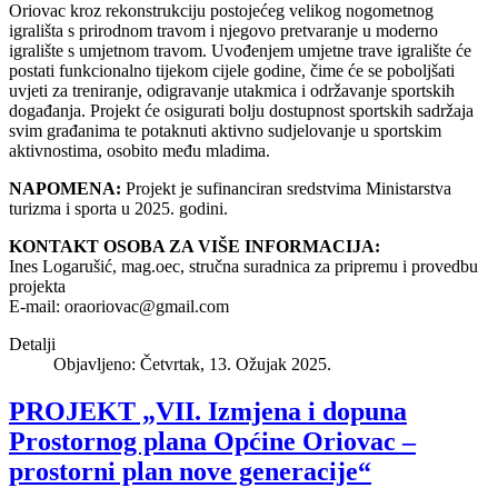
Oriovac kroz rekonstrukciju postojećeg velikog nogometnog
igrališta s prirodnom travom i njegovo pretvaranje u moderno
igralište s umjetnom travom. Uvođenjem umjetne trave igralište će
postati funkcionalno tijekom cijele godine, čime će se poboljšati
uvjeti za treniranje, odigravanje utakmica i održavanje sportskih
događanja. Projekt će osigurati bolju dostupnost sportskih sadržaja
svim građanima te potaknuti aktivno sudjelovanje u sportskim
aktivnostima, osobito među mladima.
NAPOMENA:
Projekt je sufinanciran sredstvima Ministarstva
turizma i sporta u 2025. godini.
KONTAKT OSOBA ZA VIŠE INFORMACIJA:
Ines Logarušić, mag.oec, stručna suradnica za pripremu i provedbu
projekta
E-mail:
oraoriovac@gmail.com
Detalji
Objavljeno: Četvrtak, 13. Ožujak 2025.
PROJEKT „VII. Izmjena i dopuna
Prostornog plana Općine Oriovac –
prostorni plan nove generacije“