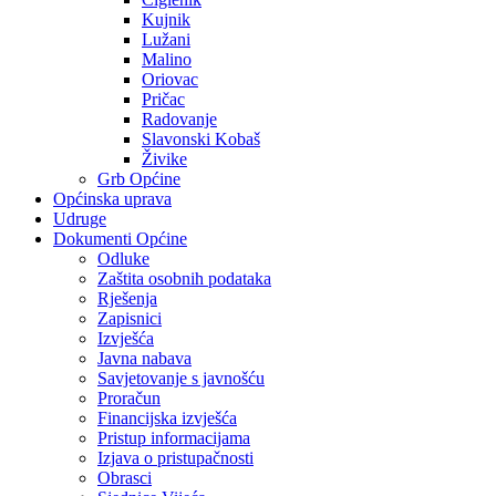
Kujnik
Lužani
Malino
Oriovac
Pričac
Radovanje
Slavonski Kobaš
Živike
Grb Općine
Općinska uprava
Udruge
Dokumenti Općine
Odluke
Zaštita osobnih podataka
Rješenja
Zapisnici
Izvješća
Javna nabava
Savjetovanje s javnošću
Proračun
Financijska izvješća
Pristup informacijama
Izjava o pristupačnosti
Obrasci