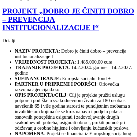
PROJEKT „DOBRO JE ČINITI DOBRO
– PREVENCIJA
INSTITUCIONALIZACIJE I“
Detalji
NAZIV PROJEKTA
: Dobro je činiti dobro – prevencija
institucionalizacije I
VRIJEDNOST PROJEKTA
: 1.485.000,00 eura
TRAJANJE PROJEKTA
: 14.2.2024. godine – 14.2.2027.
godine
SUFINANCIRANJE:
Europski socijalni fond +
PARTNER U PRIPREMI I PODRŠCI
: Oriovačka
razvojna agencija d.o.o.
OPIS PROJEKTA/CILJ
: Cilj je projekta pružiti uslugu
potpore i podrške u svakodnevnom životu za 180 osoba s
navršenih 65 i više godina starosti te punoljetnim osobama s
invaliditetom kojima će se kroz nabavu i podjelu paketa
osnovnih potrepština osigurati i zadovoljavanje drugih
svakodnevnih potreba, osigurati obroci, pružiti pomoć pri
održavanju osobne higijene i obavljanju kućanskih poslova.
NAPOMENA
: Projekt se financira iz Europskog socijalnog