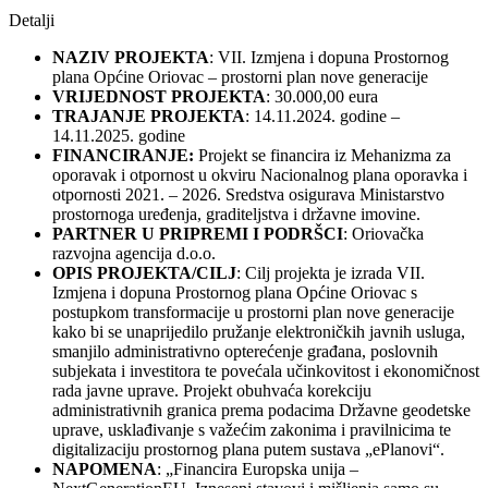
Detalji
NAZIV PROJEKTA
: VII. Izmjena i dopuna Prostornog
plana Općine Oriovac – prostorni plan nove generacije
VRIJEDNOST PROJEKTA
: 30.000,00 eura
TRAJANJE PROJEKTA
: 14.11.2024. godine –
14.11.2025. godine
FINANCIRANJE:
Projekt se financira iz Mehanizma za
oporavak i otpornost u okviru Nacionalnog plana oporavka i
otpornosti 2021. – 2026. Sredstva osigurava Ministarstvo
prostornoga uređenja, graditeljstva i državne imovine.
PARTNER U PRIPREMI I PODRŠCI
: Oriovačka
razvojna agencija d.o.o.
OPIS PROJEKTA/CILJ
: Cilj projekta je izrada VII.
Izmjena i dopuna Prostornog plana Općine Oriovac s
postupkom transformacije u prostorni plan nove generacije
kako bi se unaprijedilo pružanje elektroničkih javnih usluga,
smanjilo administrativno opterećenje građana, poslovnih
subjekata i investitora te povećala učinkovitost i ekonomičnost
rada javne uprave. Projekt obuhvaća korekciju
administrativnih granica prema podacima Državne geodetske
uprave, usklađivanje s važećim zakonima i pravilnicima te
digitalizaciju prostornog plana putem sustava „ePlanovi“.
NAPOMENA
: „Financira Europska unija –