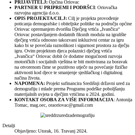
PRIJAVITELJ:
Općina Oriovac
PARTNER U PRIPREMI I PODRŠCI
: Oriovačka
razvojna agencija d.o.o.
OPIS PROJEKTA/CILJ:
Cilj je projekta provođenje
poticanja demografske i obiteljske politike na području općine
Oriovac opremanjem dvorišta Dječjeg vrtića „Ivančica“
Oriovac postavljanjem dodatnih fiksnih modula na igralište
dječjeg vrtića odnosno takozvani inkluzivni centar za igru
kako bi se povećala raznolikost i sigurnost prostora za dječju
igru. Ovim projektom djeca polaznici dječjeg vrtića
„Ivančica“ Oriovac dobit će dodatne mogućnosti razvoja
motoričkih i socijalnih vještina te biti motivirana za boravak
na otvorenom čime se pozitivno utječe na povećanje fizičke
aktivnosti kod djece te smanjenje sjedilačkog i digitalnog
načina života.
NAPOMENA:
Projekt sufinancira Središnji državni ured za
demografiju i mlade prema Programu podrške poboljšanju
materijalnih uvjeta u dječjim vrtićima u 2024. godini.
KONTAKT OSOBA ZA VIŠE INFORMACIJA
: Antonija
Tomac, mag.oec,
oraoriovac@gmail.com
Detalji
Objavljeno: Utorak, 16. Travanj 2024.