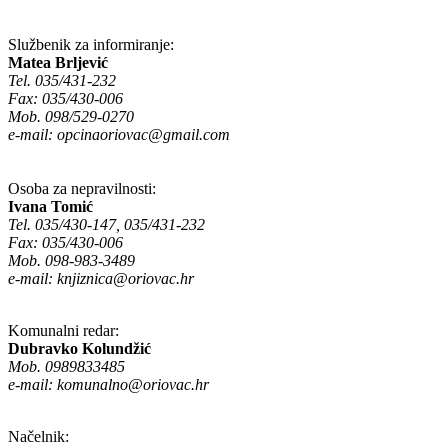
Službenik za informiranje:
Matea Brljević
Tel. 035/431-232
Fax: 035/430-006
Mob. 098/529-0270
e-mail:
opcinaoriovac@gmail.com
Osoba za nepravilnosti:
Ivana Tomić
Tel. 035/430-147, 035/431-232
Fax: 035/430-006
Mob. 098-983-3489
e-mail:
knjiznica@oriovac.hr
Komunalni redar:
Dubravko Kolundžić
Mob. 0989833485
e-mail:
komunalno@oriovac.hr
Načelnik: