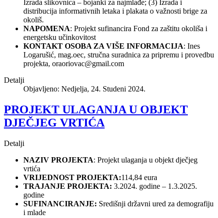
Izrada slikovnica – bojanki za najmlađe; (3) Izrada i
distribucija informativnih letaka i plakata o važnosti brige za
okoliš.
NAPOMENA
: Projekt sufinancira Fond za zaštitu okoliša i
energetsku učinkovitost
KONTAKT OSOBA ZA VIŠE INFORMACIJA
: Ines
Logarušić, mag.oec, stručna suradnica za pripremu i provedbu
projekta,
oraoriovac@gmail.com
Detalji
Objavljeno: Nedjelja, 24. Studeni 2024.
PROJEKT ULAGANJA U OBJEKT
DJEČJEG VRTIĆA
Detalji
NAZIV PROJEKTA
: Projekt ulaganja u objekt dječjeg
vrtića
VRIJEDNOST PROJEKTA:
114,84 eura
TRAJANJE PROJEKTA:
3.2024. godine – 1.3.2025.
godine
SUFINANCIRANJE:
Središnji državni ured za demografiju
i mlade