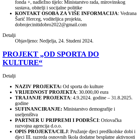
fonda +, nadležno tijelo: Ministarstvo rada, mirovinskog
sustava, obitelji i socijalne politike
KONTAKT OSOBA ZA VIŠE INFORMACIJA
: Vedrana
Šarić Herceg, voditeljica projekta,
dobrojecinitidobro2022@gmail.com
Detalji
Objavljeno: Nedjelja, 24. Studeni 2024.
PROJEKT „OD SPORTA DO
KULTURE“
Detalji
NAZIV PROJEKTA:
Od sporta do kulture
VRIJEDNOST PROJEKTA
: 30.000,00 eura
TRAJANJE PROJEKTA
: 4.9.2024. godine – 31.8.2025.
godine
SUFINANCIRANJE:
Ministarstvo demografije i
useljeništva
PARTNER U PRIPREMI I PODRŠCI
: Oriovačka
razvojna agencija d.o.o.
OPIS PROJEKTA/CILJ
: Pružanje djeci predškolske dobi i
djeci III. razreda osnovnih škola dodatne besplatne aktivnosti