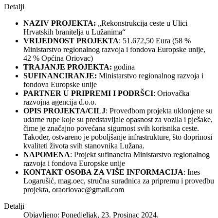
Detalji
NAZIV PROJEKTA:
„Rekonstrukcija ceste u Ulici
Hrvatskih branitelja u Lužanima“
VRIJEDNOST PROJEKTA
: 51.672,50 Eura (58 %
Ministarstvo regionalnog razvoja i fondova Europske unije,
42 % Općina Oriovac)
TRAJANJE PROJEKTA:
godina
SUFINANCIRANJE:
Ministarstvo regionalnog razvoja i
fondova Europske unije
PARTNER U PRIPREMI I PODRŠCI
: Oriovačka
razvojna agencija d.o.o.
OPIS PROJEKTA/CILJ
: Provedbom projekta uklonjene su
udarne rupe koje su predstavljale opasnost za vozila i pješake,
čime je značajno povećana sigurnost svih korisnika ceste.
Također, ostvareno je poboljšanje infrastrukture, što doprinosi
kvaliteti života svih stanovnika Lužana.
NAPOMENA
: Projekt sufinancira Ministarstvo regionalnog
razvoja i fondova Europske unije
KONTAKT OSOBA ZA VIŠE INFORMACIJA
: Ines
Logarušić, mag.oec, stručna suradnica za pripremu i provedbu
projekta,
oraoriovac@gmail.com
Detalji
Objavljeno: Ponedjeljak, 23. Prosinac 2024.