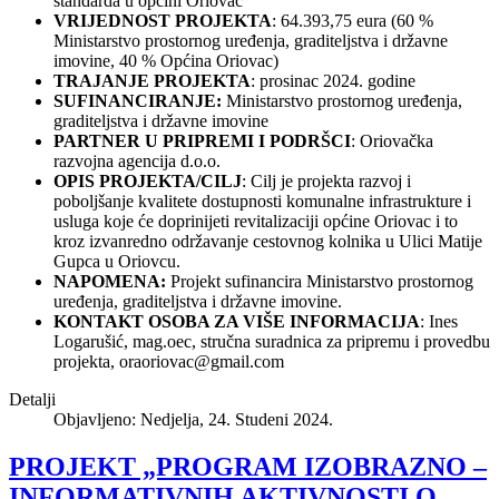
standarda u općini Oriovac
VRIJEDNOST PROJEKTA
: 64.393,75 eura (60 %
Ministarstvo prostornog uređenja, graditeljstva i državne
imovine, 40 % Općina Oriovac)
TRAJANJE PROJEKTA
: prosinac 2024. godine
SUFINANCIRANJE:
Ministarstvo prostornog uređenja,
graditeljstva i državne imovine
PARTNER U PRIPREMI I PODRŠCI
: Oriovačka
razvojna agencija d.o.o.
OPIS PROJEKTA/CILJ
: Cilj je projekta razvoj i
poboljšanje kvalitete dostupnosti komunalne infrastrukture i
usluga koje će doprinijeti revitalizaciji općine Oriovac i to
kroz izvanredno održavanje cestovnog kolnika u Ulici Matije
Gupca u Oriovcu.
NAPOMENA:
Projekt sufinancira Ministarstvo prostornog
uređenja, graditeljstva i državne imovine.
KONTAKT OSOBA ZA VIŠE INFORMACIJA
: Ines
Logarušić, mag.oec, stručna suradnica za pripremu i provedbu
projekta,
oraoriovac@gmail.com
Detalji
Objavljeno: Nedjelja, 24. Studeni 2024.
PROJEKT „PROGRAM IZOBRAZNO –
INFORMATIVNIH AKTIVNOSTI O