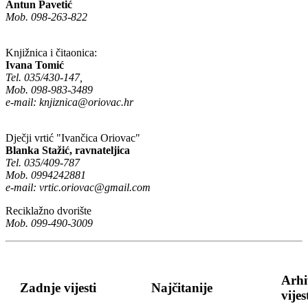
Antun Pavetić
Mob. 098-263-822
Knjižnica i čitaonica:
Ivana Tomić
Tel. 035/430-147,
Mob. 098-983-3489
e-mail:
knjiznica@oriovac.hr
Dječji vrtić "Ivančica Oriovac"
Blanka Stažić, ravnateljica
Tel. 035/409-787
Mob. 0994242881
e-mail:
vrtic.oriovac@gmail.com
Reciklažno dvorište
Mob. 099-490-3009
Arhi
Zadnje vijesti
Najčitanije
vijes