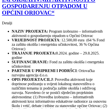
GOSPODARENJU OTPADOM U
OPĆINI ORIOVAC“
Detalji
NAZIV PROJEKTA:
Program izobrazno – informativnih
aktivnosti o gospodarenju otpadom u Općini Oriovac
VRIJEDNOST PROJEKTA
: 12.500,00 eura (64 % Fond
za zaštitu okoliša i energetsku učinkovitost, 36 % Općina
Oriovac)
TRAJANJE PROJEKTA:
8.2024. godine – 29.8.2025.
godine
SUFINANCIRANJE:
Fond za zaštitu okoliša i energetsku
učinkovitost
PARTNER U PRIPREMI I PODRŠCI
: Oriovačka
razvojna agencija d.o.o.
OPIS PROJEKTA/CILJ
: Provedba aktivnosti koje
doprinose podizanju u svijesti lokalnog stanovništva o
različitim temama iz područja zaštite okoliša i održivog
razvoja. Navedeno će se postići sljedećim projektnim
aktivnostima: (1) Provedba izobrazno – informativnih
aktivnosti kroz informativno edukativne radionice za osnovnu
školu i vrtić, debate i tribine za stanovnike općine Oriovac; (2)