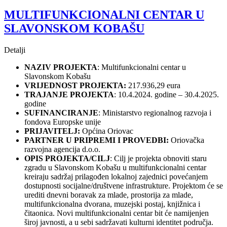
MULTIFUNKCIONALNI CENTAR U
SLAVONSKOM KOBAŠU
Detalji
NAZIV PROJEKTA
: Multifunkcionalni centar u
Slavonskom Kobašu
VRIJEDNOST PROJEKTA:
217.936,29 eura
TRAJANJE PROJEKTA
: 10.4.2024. godine – 30.4.2025.
godine
SUFINANCIRANJE
: Ministarstvo regionalnog razvoja i
fondova Europske unije
PRIJAVITELJ:
Općina Oriovac
PARTNER U PRIPREMI I PROVEDBI:
Oriovačka
razvojna agencija d.o.o.
OPIS PROJEKTA/CILJ
: Cilj je projekta obnoviti staru
zgradu u Slavonskom Kobašu u multifunkcionalni centar
kreiraju sadržaj prilagođen lokalnoj zajednici povećanjem
dostupnosti socijalne/društvene infrastrukture. Projektom će se
urediti dnevni boravak za mlade, prostorija za mlade,
multifunkcionalna dvorana, muzejski postaj, knjižnica i
čitaonica. Novi multifunkcionalni centar bit će namijenjen
široj javnosti, a u sebi sadržavati kulturni identitet područja.