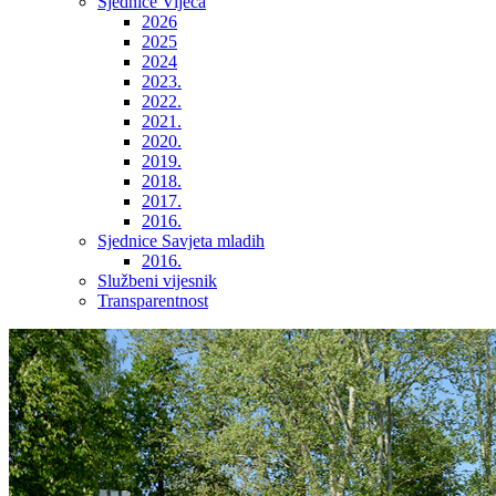
Sjednice Vijeća
2026
2025
2024
2023.
2022.
2021.
2020.
2019.
2018.
2017.
2016.
Sjednice Savjeta mladih
2016.
Službeni vijesnik
Transparentnost