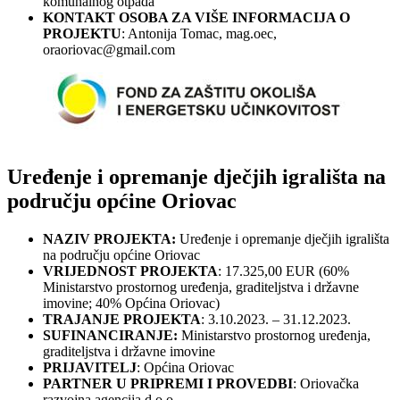
komunalnog otpada
KONTAKT OSOBA ZA VIŠE INFORMACIJA O
PROJEKTU
: Antonija Tomac, mag.oec,
oraoriovac@gmail.com
Uređenje i opremanje dječjih igrališta na
području općine Oriovac
NAZIV PROJEKTA:
Uređenje i opremanje dječjih igrališta
na području općine Oriovac
VRIJEDNOST PROJEKTA
: 17.325,00 EUR (60%
Ministarstvo prostornog uređenja, graditeljstva i državne
imovine; 40% Općina Oriovac)
TRAJANJE PROJEKTA
: 3.10.2023. – 31.12.2023.
SUFINANCIRANJE:
Ministarstvo prostornog uređenja,
graditeljstva i državne imovine
PRIJAVITELJ
: Općina Oriovac
PARTNER U PRIPREMI I PROVEDBI
: Oriovačka
razvojna agencija d.o.o.