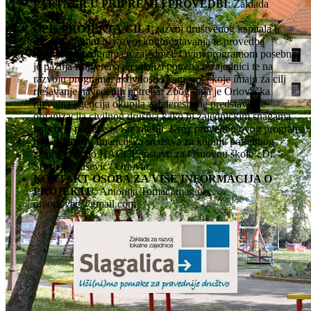
PARTNER U PRIPREMI I PROVEDBI
: Zaklada
Slagalica
OPIS PROJEKTA/CILJ
: razvoj društvenog kapitala u
ruralnoj sredini tj. razvoj kulture davanja te provedba
društvenih programa u zajednici. Ovim programom posebna
je pažnja usmjerena na analizi potreba u zajednici te na
razvoju programa, aktivnosti i kampanja koje imaju za cilj
rješavanje navedenih potreba. Zbog toga je Oriovačka
razvojna agencija okupila zainteresirane predstavnike
organizacija civilnog društva kako bi zajedničkim snagama
iznjedrili potrebe te iste riješili. Kroz provedbu ovog programa
nabavljena su financijska sredstva za kupnju potrebnog
zamrzivača po HACCP sustavu za Osnovnu školu „Dr.
Stjepan Ilijašević“ Oriovac.
KONTAKT OSOBA ZA VIŠE INFORMACIJA O
PROJEKTU
: Antonija Tomac, mag.oec,
oraoriovac@gmail.com