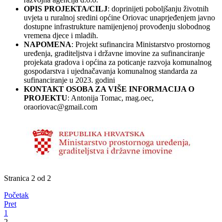
OPIS PROJEKTA/CILJ
: doprinijeti poboljšanju životnih
uvjeta u ruralnoj sredini općine Oriovac unaprjeđenjem javno
dostupne infrastrukture namijenjenoj provođenju slobodnog
vremena djece i mladih.
NAPOMENA
: Projekt sufinancira Ministarstvo prostornog
uređenja, graditeljstva i državne imovine za sufinanciranje
projekata gradova i općina za poticanje razvoja komunalnog
gospodarstva i ujednačavanja komunalnog standarda za
sufinanciranje u 2023. godini
KONTAKT OSOBA ZA VIŠE INFORMACIJA O
PROJEKTU
: Antonija Tomac, mag.oec,
oraoriovac@gmail.com
Stranica 2 od 2
Početak
Pret
1
2