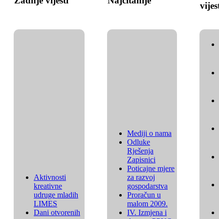
Zadnje vijesti
Najčitanije
vijes
Mediji o nama
Odluke
Rješenja
Zapisnici
Poticajne mjere
Aktivnosti
za razvoj
kreativne
gospodarstva
udruge mladih
Proračun u
LIMES
malom 2009.
Dani otvorenih
IV. Izmjena i