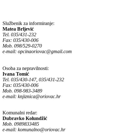
Službenik za informiranje:
Matea Brljević
Tel. 035/431-232
Fax: 035/430-006
Mob. 098/529-0270
e-mail:
opcinaoriovac@gmail.com
Osoba za nepravilnosti:
Ivana Tomić
Tel. 035/430-147, 035/431-232
Fax: 035/430-006
Mob. 098-983-3489
e-mail:
knjiznica@oriovac.hr
Komunalni redar:
Dubravko Kolundžić
Mob. 0989833485
e-mail:
komunalno@oriovac.hr