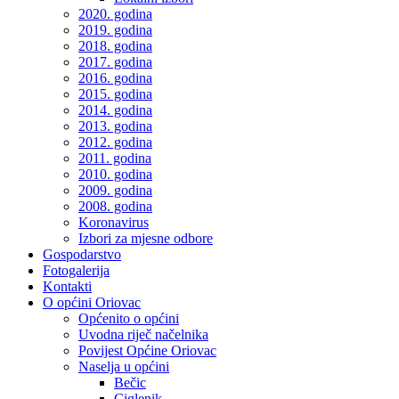
2020. godina
2019. godina
2018. godina
2017. godina
2016. godina
2015. godina
2014. godina
2013. godina
2012. godina
2011. godina
2010. godina
2009. godina
2008. godina
Koronavirus
Izbori za mjesne odbore
Gospodarstvo
Fotogalerija
Kontakti
O općini Oriovac
Općenito o općini
Uvodna riječ načelnika
Povijest Općine Oriovac
Naselja u općini
Bečic
Ciglenik