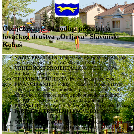
Obilježavanje 90 godina postojanja
lovačkog društva „Orljava“ Slavonski
Kobaš
NAZIV PROJEKTA
: Obilježavanje 90 godina postojanja
lovačkog društva „Orljava“ Slavonski Kobaš
VRIJEDNOST PROJEKTA
: 2.000,00 EUR (100%
Brodsko – posavska županija)
TRAJANJE PROJEKTA
: jednodnevna manifestacija
FINANCIRANJE:
Brodsko – posavska županija (Javni
natječaj za financiranje programa, projekta i manifestacija
udruga koje doprinose razvoju poljoprivrede na području
Brodsko – posavske županije za 2023. godinu)
PRIJAVITELJ:
Lovačko društvo Orljava Slavonski Kobaš
PARTNER U PRIPREMI I PROVEDBI
: Oriovačka
razvojna agencija d.o.o.
OPIS PROJEKTA/CILJ
: organiziranje jednodnevne
manifestacija obilježavanja 90 godina postojanja lovačkog
društva „Orljava“ Slavonski Kobaš s ciljem prezentacije