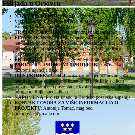
Fišijada u Oriovcu
NAZIV PROJEKTA
: Fišijada u Oriovcu
VRIJEDNOST PROJEKTA:
1.500,00 EUR (100%
Brodsko – posavska županija)
TRAJANJE PROJEKTA
: jednodnevna manifestacija
FINANCIRANJE
: Brodsko – posavska županija (Javni
natječaj za financiranje programa, projekata i manifestacija
udruga koje doprinose razvoju poljoprivrede na području
Brodsko – posavske županije za 2023. godinu)
PRIJAVITELJ
: Športsko ribolovna udruga Šaran Oriovac
PARTNER U PRIPREMI I PROVEDBI
: Oriovačka
razvojna agencija d.o.o.
OPIS PROJEKTA/CILJ
: organiziranje jednodnevne gastro
manifestacije – natjecanje u kuhanju fiš paprikaša s ciljem
održavanja tradicije i prezentacije kvalitetnog rada i djelovanja
udruge te ribljih specijaliteta
NAPOMENA
: Projekt financira Brodsko posavska županija
KONTAKT OSOBA ZA VIŠE INFORMACIJA O
PROJEKTU
: Antonija Tomac, mag.oec,
oraoriovac@gmail.com