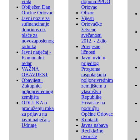
vrata
dopuna PPUO
Obilježen Dan
Oriovac
Općine Oriovac
Obzor
Javni poziv za
Vijesti
sufinanciranje
Oriovačke
doprinosa iz
žetvene
plaće za
svečanosti
novozaposlenog
2012. - 2.dio
radnika
Povijesne
Javni natječaj -
ličnosti
Komunalni
Javni uvid u
redar
prijedlog
VAŽNA
Programa
OBAVIJEST
raspolaganja
Obavijest -
poljoprivrednim
Zakupnici
zemljištem u
poljoprivrednog
vlasništvu
zemljišta
Republike
ODLUKA o
Hrvatske na
produženju roka
području
za prijavu na
Općine Oriovac
javni natječaj -
Kontakti
Udruge
Javna nabava
Reciklažno
dvorište