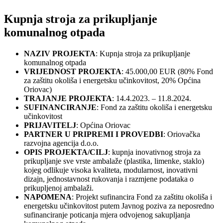
Kupnja stroja za prikupljanje
komunalnog otpada
NAZIV PROJEKTA
: Kupnja stroja za prikupljanje
komunalnog otpada
VRIJEDNOST PROJEKTA
: 45.000,00 EUR (80% Fond
za zaštitu okoliša i energetsku učinkovitost, 20% Općina
Oriovac)
TRAJANJE PROJEKTA
: 14.4.2023. – 11.8.2024.
SUFINANCIRANJE
: Fond za zaštitu okoliša i energetsku
učinkovitost
PRIJAVITELJ
: Općina Oriovac
PARTNER U PRIPREMI I PROVEDBI
: Oriovačka
razvojna agencija d.o.o.
OPIS PROJEKTA/CILJ
: kupnja inovativnog stroja za
prikupljanje sve vrste ambalaže (plastika, limenke, staklo)
kojeg odlikuje visoka kvaliteta, modularnost, inovativni
dizajn, jednostavnost rukovanja i razmjene podataka o
prikupljenoj ambalaži.
NAPOMENA
: Projekt sufinancira Fond za zaštitu okoliša i
energetsku učinkovitost putem Javnog poziva za neposredno
sufinanciranje poticanja mjera odvojenog sakupljanja