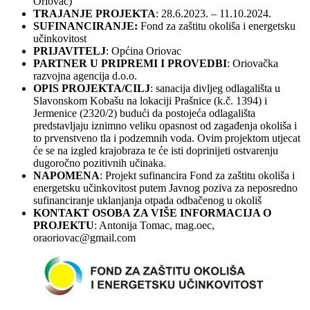
Oriovac)
TRAJANJE PROJEKTA
: 28.6.2023. – 11.10.2024.
SUFINANCIRANJE:
Fond za zaštitu okoliša i energetsku
učinkovitost
PRIJAVITELJ
: Općina Oriovac
PARTNER U PRIPREMI I PROVEDBI
: Oriovačka
razvojna agencija d.o.o.
OPIS PROJEKTA/CILJ
: sanacija divljeg odlagališta u
Slavonskom Kobašu na lokaciji Prašnice (k.č. 1394) i
Jermenice (2320/2) budući da postojeća odlagališta
predstavljaju iznimno veliku opasnost od zagađenja okoliša i
to prvenstveno tla i podzemnih voda. Ovim projektom utjecat
će se na izgled krajobraza te će isti doprinijeti ostvarenju
dugoročno pozitivnih učinaka.
NAPOMENA
: Projekt sufinancira Fond za zaštitu okoliša i
energetsku učinkovitost putem Javnog poziva za neposredno
sufinanciranje uklanjanja otpada odbačenog u okoliš
KONTAKT OSOBA ZA VIŠE INFORMACIJA O
PROJEKTU
: Antonija Tomac, mag.oec,
oraoriovac@gmail.com