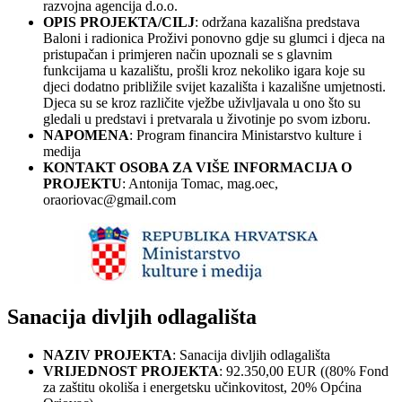
razvojna agencija d.o.o.
OPIS PROJEKTA/CILJ
: održana kazališna predstava
Baloni i radionica Proživi ponovno gdje su glumci i djeca na
pristupačan i primjeren način upoznali se s glavnim
funkcijama u kazalištu, prošli kroz nekoliko igara koje su
djeci dodatno približile svijet kazališta i kazališne umjetnosti.
Djeca su se kroz različite vježbe uživljavala u ono što su
gledali u predstavi i pretvarala u životinje po svom izboru.
NAPOMENA
: Program financira Ministarstvo kulture i
medija
KONTAKT OSOBA ZA VIŠE INFORMACIJA O
PROJEKTU
: Antonija Tomac, mag.oec,
oraoriovac@gmail.com
Sanacija divljih odlagališta
NAZIV PROJEKTA
: Sanacija divljih odlagališta
VRIJEDNOST PROJEKTA
: 92.350,00 EUR ((80% Fond
za zaštitu okoliša i energetsku učinkovitost, 20% Općina