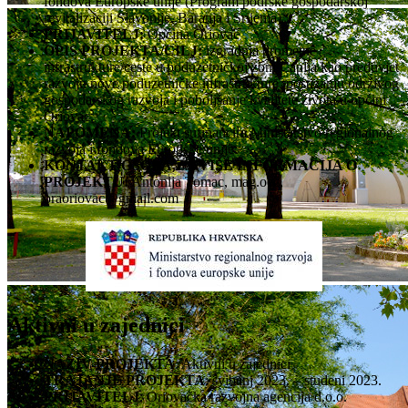
fondova Europske unije (Program podrške gospodarskoj
revitalizaciji Slavonije, Baranja i Srijema)
PRIJAVITELJ:
Općina Oriovac
OPIS PROJEKTA/CILJ:
izgradnja prometne
infrastrukture/ceste u poduzetničkoj zoni Čaplja kao preduvjet
razvoju nove poduzetničke infrastrukture, postizanju održivog
gospodarskog razvoja i poboljšanje kvalitete života u općini
Oriovac.
NAPOMENA:
Projekt sufinancira Ministarstvo regionalnog
razvoja i fondova Europske unije
KONTAKT OSOBA ZA VIŠE INFORMACIJA O
PROJEKTU:
Antonija Tomac, mag.oec,
oraoriovac@gmail.com
Aktivni u zajednici
NAZIV PROJEKTA
: Aktivni u zajednici
TRAJANJE PROJEKTA
: svibanj 2023. – studeni 2023.
PRIJAVITELJ
: Oriovačka razvojna agencija d.o.o.