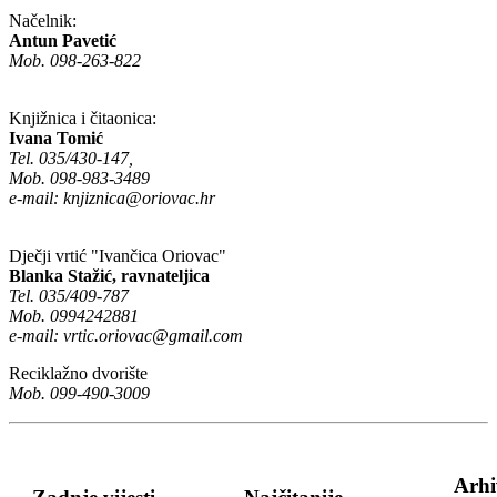
Načelnik:
Antun Pavetić
Mob. 098-263-822
Knjižnica i čitaonica:
Ivana Tomić
Tel. 035/430-147,
Mob. 098-983-3489
e-mail:
knjiznica@oriovac.hr
Dječji vrtić "Ivančica Oriovac"
Blanka Stažić, ravnateljica
Tel. 035/409-787
Mob. 0994242881
e-mail:
vrtic.oriovac@gmail.com
Reciklažno dvorište
Mob. 099-490-3009
Arhi