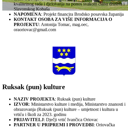
kvalitetnog rada i djelovanja na ponos svakom članu društva i
Slavonskog Kobaša
NAPOMENA
: Projekt financira Brodsko posavska županija
KONTAKT OSOBA ZA VIŠE INFORMACIJA O
PROJEKTU
: Antonija Tomac, mag.oec,
oraoriovac@gmail.com
Ruksak (pun) kulture
NAZIV PROJEKTA
: Ruksak (pun) kulture
IZVOR
: Ministarstvo kulture i medija, Ministarstvo znanosti i
obrazovanja (Ruksak (pun) kulture – umjetnost i kultura u
vrtiću i školi za 2023. godinu
PRIJAVITELJ
: Dječji vrtić Ivančica Oriovac
PARTNER U PRIPREMI I PROVEDBI
: Oriovačka