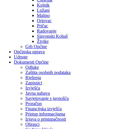
Kujnik
Lužani
Malino
Oriovac
Pričac
Radovanje
Slavonski Kobaš
Živike
Grb Općine
Općinska uprava
Udruge
Dokumenti Općine
Odluke
Zaštita osobnih podataka
Rješenja
Zapisnici
Izvješća
Javna nabava
Savjetovanje s javnošću
Proračun
Financijska izvješća
Pristup informacijama
Izjava o pristupačnosti
Obrasci