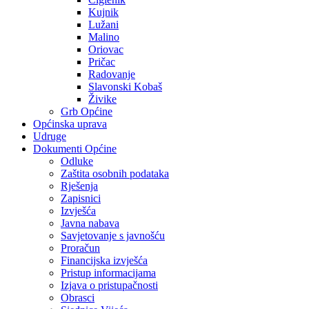
Kujnik
Lužani
Malino
Oriovac
Pričac
Radovanje
Slavonski Kobaš
Živike
Grb Općine
Općinska uprava
Udruge
Dokumenti Općine
Odluke
Zaštita osobnih podataka
Rješenja
Zapisnici
Izvješća
Javna nabava
Savjetovanje s javnošću
Proračun
Financijska izvješća
Pristup informacijama
Izjava o pristupačnosti
Obrasci