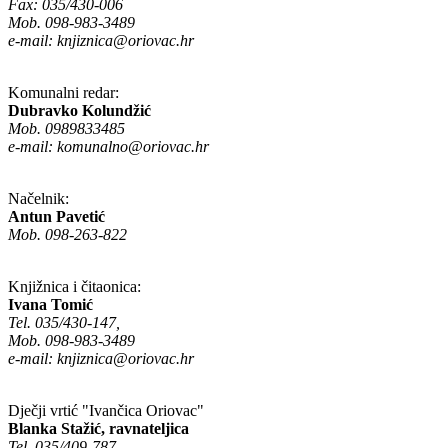
Fax: 035/430-006
Mob. 098-983-3489
e-mail:
knjiznica@oriovac.hr
Komunalni redar:
Dubravko Kolundžić
Mob. 0989833485
e-mail:
komunalno@oriovac.hr
Načelnik:
Antun Pavetić
Mob. 098-263-822
Knjižnica i čitaonica:
Ivana Tomić
Tel. 035/430-147,
Mob. 098-983-3489
e-mail:
knjiznica@oriovac.hr
Dječji vrtić "Ivančica Oriovac"
Blanka Stažić, ravnateljica
Tel. 035/409-787