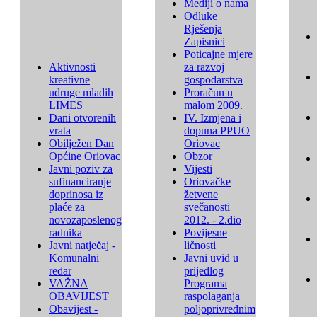
Mediji o nama
Odluke
Rješenja
Zapisnici
Poticajne mjere
Aktivnosti
za razvoj
kreativne
gospodarstva
udruge mladih
Proračun u
LIMES
malom 2009.
Dani otvorenih
IV. Izmjena i
vrata
dopuna PPUO
Obilježen Dan
Oriovac
Općine Oriovac
Obzor
Javni poziv za
Vijesti
sufinanciranje
Oriovačke
doprinosa iz
žetvene
plaće za
svečanosti
novozaposlenog
2012. - 2.dio
radnika
Povijesne
Javni natječaj -
ličnosti
Komunalni
Javni uvid u
redar
prijedlog
VAŽNA
Programa
OBAVIJEST
raspolaganja
Obavijest -
poljoprivrednim