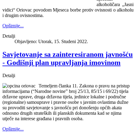
alkoholičara „Jasni
vidici“ Oriovac povodom Mjeseca borbe protiv ovisnosti o alkoholu
i drugim ovisnostima.
Opširnije...
Detalji
Objavljeno: Utorak, 15. Studeni 2022.
Savjetovanje sa zainteresiranom javnošću
- Godišnji plan upravljanja imovinom
Detalji
Temeljem članka 11. Zakona o pravu na pristup
informacijama (“Narodne novine” broj 25/13, 85/15 i 69/22) tijela
državne uprave, druga državna tijela, jedinice lokalne i područne
(regionalne) samouprave i pravne osobe s javnim ovlastima dužne
su provoditi savjetovanje s javnošću pri donošenju općih akata
odnosno drugih strateških ili planskih dokumenta kad se njima
utječe na interese građana i pravnih osoba.
Opširnije...