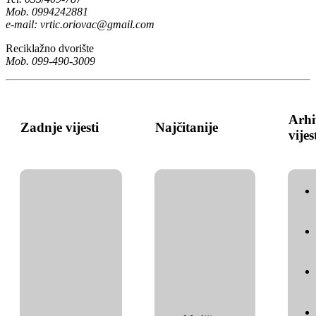
Mob. 0994242881
e-mail:
vrtic.oriovac@gmail.com
Reciklažno dvorište
Mob. 099-490-3009
Arhi
Zadnje vijesti
Najčitanije
vijes