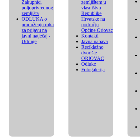
Zakupnici
zemljištem u
poljoprivrednog
vlasništvu
zemljišta
Republike
ODLUKA o
Hrvatske na
produženju roka
području
za prijavu na
Općine Oriovac
javni natječaj -
Kontakti
Udruge
Javna nabava
Reciklažno
dvorište
ORIOVAC
Odluke
Fotogalerija