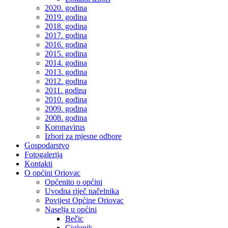
2020. godina
2019. godina
2018. godina
2017. godina
2016. godina
2015. godina
2014. godina
2013. godina
2012. godina
2011. godina
2010. godina
2009. godina
2008. godina
Koronavirus
Izbori za mjesne odbore
Gospodarstvo
Fotogalerija
Kontakti
O općini Oriovac
Općenito o općini
Uvodna riječ načelnika
Povijest Općine Oriovac
Naselja u općini
Bečic
Ciglenik