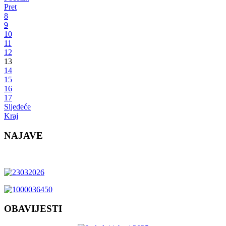
Pret
8
9
10
11
12
13
14
15
16
17
Sljedeće
Kraj
NAJAVE
OBAVIJESTI