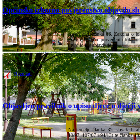
Općinsko izborno povjerenstvo objavilo slu
Detalji
Na osnovi članka 86. Zakona o lok
Zakon), nakon provedenih lokalni
utvrdilo je i objavljuje
Rezultati
Detalji
Objavljeno: Ponedjeljak, 22. Svibanj 2017.
Objavljen pravilnik o upisu djece u dječji 
Detalji
Na temelju članka 35. stavak 1. a
10/97, 107/07 i 94/13) te članka 18