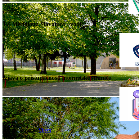
TZ Meridiana Slavonica - vodič
Izjava o pristupačnosti internetske stranice
Nalazite se ovdje:
Vijesti
2017. godina