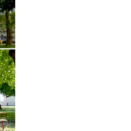
 tekstu:
 Oriovac
ine broj
čji vrtić