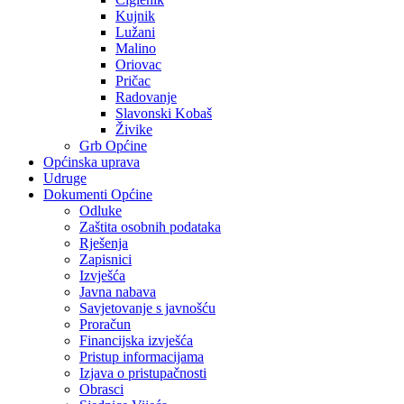
Kujnik
Lužani
Malino
Oriovac
Pričac
Radovanje
Slavonski Kobaš
Živike
Grb Općine
Općinska uprava
Udruge
Dokumenti Općine
Odluke
Zaštita osobnih podataka
Rješenja
Zapisnici
Izvješća
Javna nabava
Savjetovanje s javnošću
Proračun
Financijska izvješća
Pristup informacijama
Izjava o pristupačnosti
Obrasci