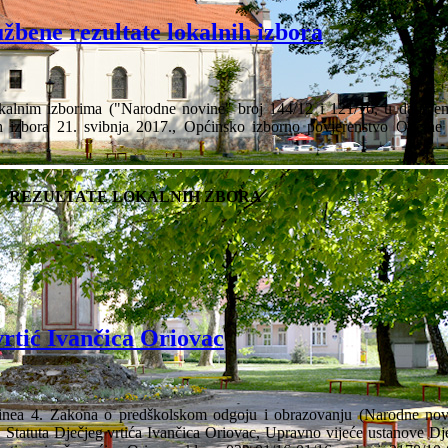
žbene rezultate lokalnih izbora
alnim izborima ("Narodne novine" broj 144/12 i 121/16, u daljnjem
h izbora 21. svibnja 2017., Općinsko izborno povjerenstvo Općine
REZULTATE LOKALNIH ZBORA
vrtić Ivančica Oriovac
linea 4. Zakona o predškolskom odgoju i obrazovanju (Narodne nov
. Statuta Dječjeg vrtića Ivančica Oriovac, Upravno vijeće ustanove Dje