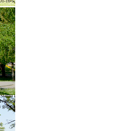
-01-16-1,
tatuta i
Ivančica
u godinu