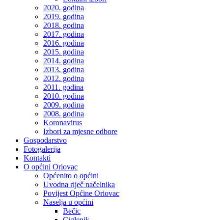
2020. godina
2019. godina
2018. godina
2017. godina
2016. godina
2015. godina
2014. godina
2013. godina
2012. godina
2011. godina
2010. godina
2009. godina
2008. godina
Koronavirus
Izbori za mjesne odbore
Gospodarstvo
Fotogalerija
Kontakti
O općini Oriovac
Općenito o općini
Uvodna riječ načelnika
Povijest Općine Oriovac
Naselja u općini
Bečic
Ciglenik