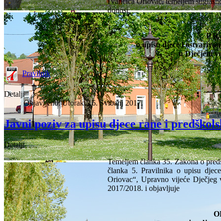
IVančica Oriovac, temeljem suglasno
donosi
P R 
o upisu djece i ostvariva
u Dječjem vr
Pravilnik
Detalji
Objavljeno: Utorak, 16. Svibanj 2017.
Javni poziv za upisu djece rane i predškol
Detalji
Temeljem članka 35. Zakona o predš
članka 5. Pravilnika o upisu djece
Oriovac“, Upravno vijeće Dječjeg 
2017/2018. i objavljuje
O