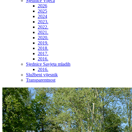
Sjednice Vijeća
2026
2025
2024
2023.
2022.
2021.
2020.
2019.
2018.
2017.
2016.
Sjednice Savjeta mladih
2016.
Službeni vijesnik
Transparentnost