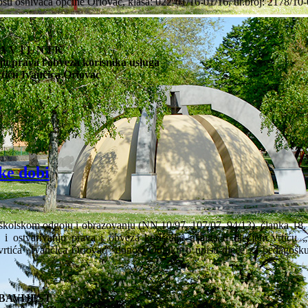
sti osnivača općine Oriovac, klasa: 022-01/16-01/16, ur.broj: 2178/10
A V I L N I K
nju prava i obveza korisnika usluga
tiću Ivančica Oriovac
ske dobi
kolskom odgoju i obrazovanju (NN 10/97, 107/07, 94/13), članka 18. S
 i ostvarivanju prava i obveza korisnika usluga u dječjem vrtiću „
vrtića „Ivančica Oriovac“ donosi Odluku o upisu djece za pedagošk
BAVIJEST