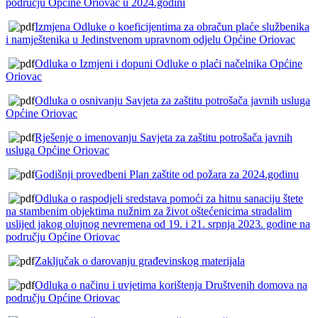
području Općine Oriovac u 2024.godini
Izmjena Odluke o koeficijentima za obračun plaće službenika
i namještenika u Jedinstvenom upravnom odjelu Općine Oriovac
Odluka o Izmjeni i dopuni Odluke o plaći načelnika Općine
Oriovac
Odluka o osnivanju Savjeta za zaštitu potrošača javnih usluga
Općine Oriovac
Rješenje o imenovanju Savjeta za zaštitu potrošača javnih
usluga Općine Oriovac
Godišnji provedbeni Plan zaštite od požara za 2024.godinu
Odluka o raspodjeli sredstava pomoći za hitnu sanaciju štete
na stambenim objektima nužnim za život oštećenicima stradalim
uslijed jakog olujnog nevremena od 19. i 21. srpnja 2023. godine na
području Općine Oriovac
Zaključak o darovanju građevinskog materijala
Odluka o načinu i uvjetima korištenja Društvenih domova na
području Općine Oriovac