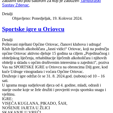
zabavni dio pod šatorom za koji je zadužen
Tamburaški
Sastav Zdenac
.
Detalji
Objavljeno: Ponedjeljak, 19. Kolovoz 2024.
Sportske igre u Oriovcu
Detalji
Poštovani mještani Općine Oriovac, članovi klubova i udruga!
Klub liječenih alkoholičara „Jasni vidici“ Oriovac, koji na području
općine Oriovac aktivno djeluje 15 godina sa ciljem „Pojedinačnog i
obiteljskog liječenja, rehabilitacije liječenih alkoholičara i njihovih
obitelji u skladu s općim društvenim interesima u zajednici“, poziva
Vas na SPORTSKE IGRE u Oriovcu na obroncima Dilj gore, kod
kuće Udruge vinogradara i voćara Općine Oriovac.
Druženje i igre održat će se 31.
8. 2024.god. (subota) od 10 – 16
sati.
U igrama mogu sudjelovati djeca od 4. godine, mladi, odrasli i
starije osobe koje se žele družiti i provjeriti svoju sportsku snagu i
vještinu.
IGRE:
VISEĆA KUGLANA, PIKADO, ŠAH,
NOŠENJE JAJETA U ŽLICI
SKAKANJE U VREĆI