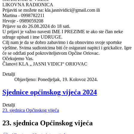
LIKOVNA RADIONICA
Prijaviti se možete na:
kla.jasnividici@gmail.com
ili
Martina - 0998782211
Hrvoje - 0989059208
Prijave su do 26.08.2024 do 18 sati.
U prijavi je važno navesti IME I PREZIME te ako ste član neke
udruge upisati i ime UDRUGE.
Cilj nam je da se dobro zabavimo i da obnovimo svoje sportske
vještine. Svima sudionicima biti će osigurani napitci i grickalice. Igre
će se održati pod pokroviteljstvom Općine Oriovac.
Očekujemo Vas.
Članovi KLA „ JASNI VIDICI“ ORIOVAC
Detalji
Objavljeno: Ponedjeljak, 19. Kolovoz 2024.
Sjednice općinskog vijeća 2024
Detalji
23. sjednica Općinskog vijeća
23. sjednica Općinskog vijeća