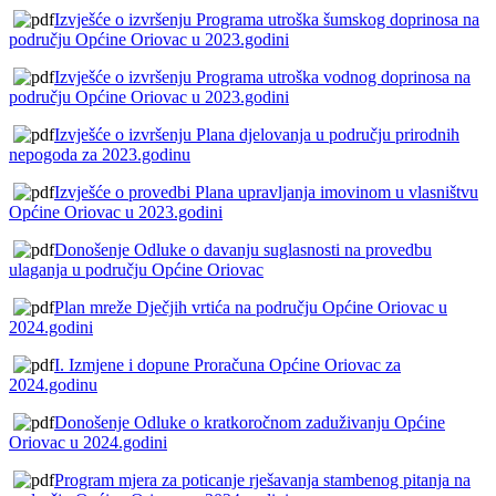
Izvješće o izvršenju Programa utroška šumskog doprinosa na
području Općine Oriovac u 2023.godini
Izvješće o izvršenju Programa utroška vodnog doprinosa na
području Općine Oriovac u 2023.godini
Izvješće o izvršenju Plana djelovanja u području prirodnih
nepogoda za 2023.godinu
Izvješće o provedbi Plana upravljanja imovinom u vlasništvu
Općine Oriovac u 2023.godini
Donošenje Odluke o davanju suglasnosti na provedbu
ulaganja u području Općine Oriovac
Plan mreže Dječjih vrtića na području Općine Oriovac u
2024.godini
I. Izmjene i dopune Proračuna Općine Oriovac za
2024.godinu
Donošenje Odluke o kratkoročnom zaduživanju Općine
Oriovac u 2024.godini
Program mjera za poticanje rješavanja stambenog pitanja na