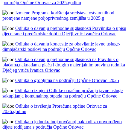
području Općine Oriovac za 2025.godinu
Izmjene Programa korištenja sredstava ostvarenih od
promjene namjene poljoprivrednog zemljišta u 2025.g
Odluka o davanju prethodne suglasnosti Pravilnika o upisu
djece rane i predškolske dobi u Dječji vrtić Ivančica Oriovac
Odluka o davanju koncesije za obavljanje javne usluge-
dimnjačarski poslovi na području Općine Oriovac
Odluka o davanju prethodne suglasnosti na Pravilnik o
plaćama,naknadama plaća i drugim materijalnim pravima radnika
Dječjeg vrtića Ivanica Oriovac
Odluka o grobljima na području Općine Oriovac_2025
Odluka o izmjeni Odluke o načinu pružanja javne usluge
sakupljanja komunalnog otpada na području Općine Oriovac
Odluka o izvršenju Proračuna općine Oriovac za
2026.godinu
Odluka o jednokratnoj novčanoj naknadi za novorođeno
dijete rodiljama s područja Općine Oriovac