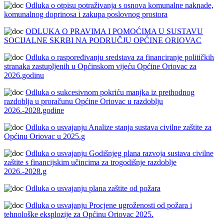
Odluka o otpisu potraživanja s osnova komunalne naknade,
komunalnog doprinosa i zakupa poslovnog prostora
ODLUKA O PRAVIMA I POMOĆIMA U SUSTAVU
SOCIJALNE SKRBI NA PODRUČJU OPĆINE ORIOVAC
Odluka o raspoređivanju sredstava za financiranje političkih
stranaka zastupljenih u Općinskom vijeću Općine Oriovac za
2026.godinu
Odluka o sukcesivnom pokriću manjka iz prethodnog
razdoblja u proračunu Općine Oriovac u razdoblju
2026.-2028.godine
Odluka o usvajanju Analize stanja sustava civilne zaštite za
Općinu Oriovac u 2025.g
Odluka o usvajanju Godišnjeg plana razvoja sustava civilne
zaštite s financijskim učincima za trogodišnje razdoblje
2026.-2028.g
Odluka o usvajanju plana zaštite od požara
Odluka o usvajanju Procjene ugroženosti od požara i
tehnološke eksplozije za Općinu Oriovac 2025.