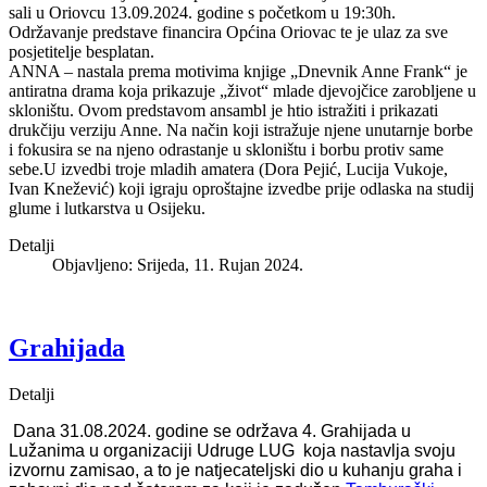
sali u Oriovcu 13.09.2024. godine s početkom u 19:30h.
Održavanje predstave financira Općina Oriovac te je ulaz za sve
posjetitelje besplatan.
ANNA – nastala prema motivima knjige „Dnevnik Anne Frank“ je
antiratna drama koja prikazuje „život“ mlade djevojčice zarobljene u
skloništu. Ovom predstavom ansambl je htio istražiti i prikazati
drukčiju verziju Anne. Na način koji istražuje njene unutarnje borbe
i fokusira se na njeno odrastanje u skloništu i borbu protiv same
sebe.U izvedbi troje mladih amatera (Dora Pejić, Lucija Vukoje,
Ivan Knežević) koji igraju oproštajne izvedbe prije odlaska na studij
glume i lutkarstva u Osijeku.
Detalji
Objavljeno: Srijeda, 11. Rujan 2024.
Grahijada
Detalji
Dana 31.08.2024. godine se održava 4. Grahijada u
Lužanima
u organizaciji Udruge LUG koja nastavlja svoju
izvornu zamisao, a to je natjecateljski dio u kuhanju graha i