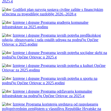
2025.g
Godišnji plan razvoja sustava civilne zaštite s financijskim
učincima za trogodišnje razdoblje 2026.-2028.g
Izmjene i dopune Programa građenja komunalne
infrastrukture za 2025.godinu
Izmjene i dopune Programa javnih potreba predškolskog
odgoja, obrazovanja i rada ostalih udruga na području Općine
Oriovac u 2025.godini
Izmjene i dopune Programa javnih potreba socijalne skrbi na
području Općine Oriovac u 2025.g
Izmjene i dopune Programa javnih potreba u kulturi Općine
Oriovac za 2025.godinu
Izmjene i dopune Programa javnih potreba u sportu na
području Općine Oriovac u 2025.godini
Izmjene i dopune Programa održavanja komunalne
infrastruktute na području Općine Oriovac za 2025.g
Izmjene Programa koristenja sredstava od raspolaganja
poljoprivrednim zemljistem u vlasništvu Republike Hrvatske na