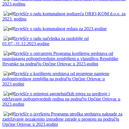
2023.godinu
Izvješće o radu komunalnog poduzeća ORIO-KOM d.o.o. za
2023. godinu
Izvješće o radu komunalnog redara za 2023.godine
Izvješće o radu načelnika za razdoblje od
01.07.-31.12.2023.godine
Izvješće o ostvarenju Programa korištenja sredstava od
raspolaganja poljoprivrednim zemljištem u vlasništvu Republike
Hrvatske na području Općine Oriovac u 2023.godini
Izvješće o korištenju sredstava od promjene namjene
poljoprivrednog zemljišta na području Općine Oriovac u
2023.godini
Izvješće o primjeni agrotehničkih mjera za uređenje i
održavanje poljoprivrednih rudina na području Općine Oriovac u
2023.godini
Izvješće o izvršenju Programa utroška sredstava naknade za
zadržavanje nezakonito izgrađene zgrade u prostoru na području
Općine Oriovac u 2023.godini