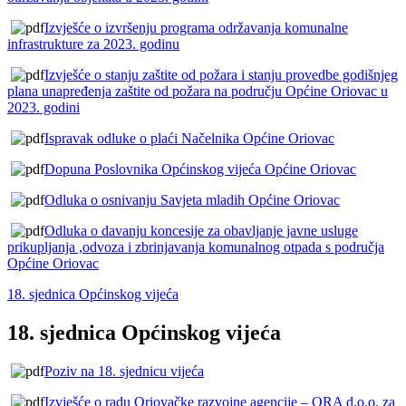
Izvješće o izvršenju programa održavanja komunalne
infrastrukture za 2023. godinu
Izvješće o stanju zaštite od požara i stanju provedbe godišnjeg
plana unapređenja zaštite od požara na području Općine Oriovac u
2023. godini
Ispravak odluke o plaći Načelnika Općine Oriovac
Dopuna Poslovnika Općinskog vijeća Općine Oriovac
Odluka o osnivanju Savjeta mladih Općine Oriovac
Odluka o davanju koncesije za obavljanje javne usluge
prikupljanja ,odvoza i zbrinjavanja komunalnog otpada s područja
Općine Oriovac
18. sjednica Općinskog vijeća
18. sjednica Općinskog vijeća
Poziv na 18. sjednicu vijeća
Izvješće o radu Oriovačke razvojne agencije – ORA d.o.o. za