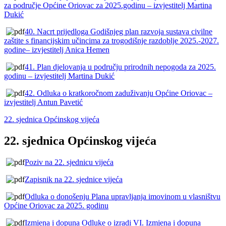
za područje Općine Oriovac za 2025.godinu – izvjestitelj Martina
Dukić
40. Nacrt prijedloga Godišnjeg plan razvoja sustava civilne
zaštite s financijskim učincima za trogodišnje razdoblje 2025.-2027.
godine– izvjestitelj Anica Hemen
41. Plan djelovanja u području prirodnih nepogoda za 2025.
godinu – izvjestitelj Martina Dukić
42. Odluka o kratkoročnom zaduživanju Općine Oriovac –
izvjestitelj Antun Pavetić
22. sjednica Općinskog vijeća
22. sjednica Općinskog vijeća
Poziv na 22. sjednicu vijeća
Zapisnik na 22. sjednice vijeća
Odluka o donošenju Plana upravljanja imovinom u vlasništvu
Općine Oriovac za 2025. godinu
Izmjena i dopuna Odluke o izradi VI. Izmjena i dopuna