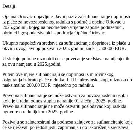
Detalji
Općina Oriovac objavljuje Javni poziv za sufinanciranje doprinosa
iz plaće za novozaposlenog radnika s područja općine Oriovac u
2025.godini , kojeg na neodređeno vrijeme zaposle poduzetnici,
obrtnici i gospodarstvenici s područja Općine Oriovac.
Ukupno raspoloživa sredstva za sufinanciranje doprinosa iz plaća u
okviru ovog Javnog poziva u 2025. godini iznosi 1.500,00 EUR.
U slučaju potrebe razmotrit će se povećanje sredstava namijenjenih
za ovu namjenu u 2025.godini.
Putem ove mjere sufinanciraju se doprinosi iz mirovinskog
osiguranja iz bruto plaće radnika, I. i II. mirovinski stup, u iznosu do
maksimalno 200,00 EUR mjesečno po radniku.
Pravo na sufinanciranje se može ostvariti za novozaposlenu osobu
koja je u radni odnos stupila najranije 01.siječnja 2025. godine.
Pravo na sufinanciranje ne može ostvariti poslodavac koji raskida
ugovore o radu tijekom 2025. godine.
Pozivaju se zainteresirani da podnesu zahtjeve za sufinanciranje koje
će se rješavati po redoslijedu zaprimanja i do iskorištenja sredstava.