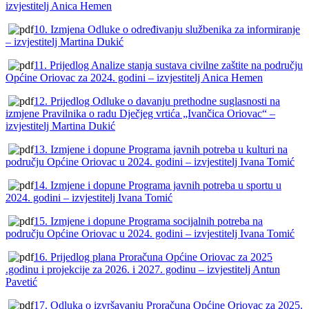
izvjestitelj Anica Hemen
10. Izmjena Odluke o određivanju službenika za informiranje
– izvjestitelj Martina Dukić
11. Prijedlog Analize stanja sustava civilne zaštite na području
Općine Oriovac za 2024. godini – izvjestitelj Anica Hemen
12. Prijedlog Odluke o davanju prethodne suglasnosti na
izmjene Pravilnika o radu Dječjeg vrtića „Ivančica Oriovac“ –
izvjestitelj Martina Dukić
13. Izmjene i dopune Programa javnih potreba u kulturi na
području Općine Oriovac u 2024. godini – izvjestitelj Ivana Tomić
14. Izmjene i dopune Programa javnih potreba u sportu u
2024. godini – izvjestitelj Ivana Tomić
15. Izmjene i dopune Programa socijalnih potreba na
području Općine Oriovac u 2024. godini – izvjestitelj Ivana Tomić
16. Prijedlog plana Proračuna Općine Oriovac za 2025
.godinu i projekcije za 2026. i 2027. godinu – izvjestitelj Antun
Pavetić
17. Odluka o izvršavanju Proračuna Općine Oriovac za 2025.