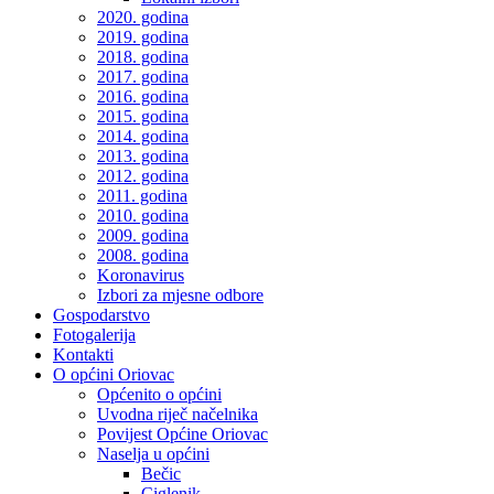
2020. godina
2019. godina
2018. godina
2017. godina
2016. godina
2015. godina
2014. godina
2013. godina
2012. godina
2011. godina
2010. godina
2009. godina
2008. godina
Koronavirus
Izbori za mjesne odbore
Gospodarstvo
Fotogalerija
Kontakti
O općini Oriovac
Općenito o općini
Uvodna riječ načelnika
Povijest Općine Oriovac
Naselja u općini
Bečic
Ciglenik