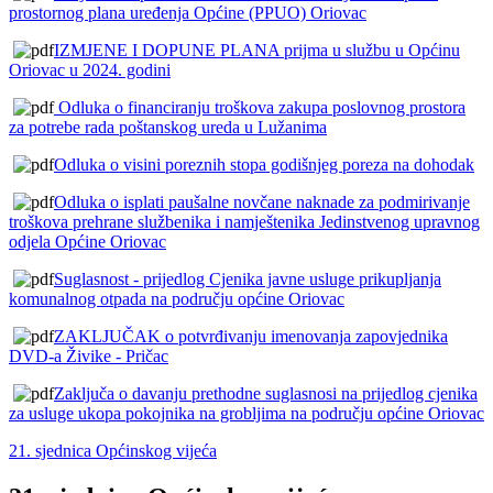
prostornog plana uređenja Općine (PPUO) Oriovac
IZMJENE I DOPUNE PLANA prijma u službu u Općinu
Oriovac u 2024. godini
Odluka o financiranju troškova zakupa poslovnog prostora
za potrebe rada poštanskog ureda u Lužanima
Odluka o visini poreznih stopa godišnjeg poreza na dohodak
Odluka o isplati paušalne novčane naknade za podmirivanje
troškova prehrane službenika i namještenika Jedinstvenog upravnog
odjela Općine Oriovac
Suglasnost - prijedlog Cjenika javne usluge prikupljanja
komunalnog otpada na području općine Oriovac
ZAKLJUČAK o potvrđivanju imenovanja zapovjednika
DVD-a Živike - Pričac
Zaključa o davanju prethodne suglasnosi na prijedlog cjenika
za usluge ukopa pokojnika na grobljima na području općine Oriovac
21. sjednica Općinskog vijeća