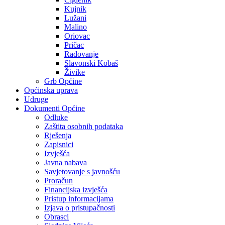
Kujnik
Lužani
Malino
Oriovac
Pričac
Radovanje
Slavonski Kobaš
Živike
Grb Općine
Općinska uprava
Udruge
Dokumenti Općine
Odluke
Zaštita osobnih podataka
Rješenja
Zapisnici
Izvješća
Javna nabava
Savjetovanje s javnošću
Proračun
Financijska izvješća
Pristup informacijama
Izjava o pristupačnosti
Obrasci