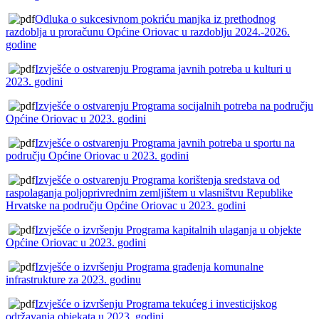
Odluka o sukcesivnom pokriću manjka iz prethodnog
razdoblja u proračunu Općine Oriovac u razdoblju 2024.-2026.
godine
Izvješće o ostvarenju Programa javnih potreba u kulturi u
2023. godini
Izvješće o ostvarenju Programa socijalnih potreba na području
Općine Oriovac u 2023. godini
Izvješće o ostvarenju Programa javnih potreba u sportu na
području Općine Oriovac u 2023. godini
Izvješće o ostvarenju Programa korištenja sredstava od
raspolaganja poljoprivrednim zemljištem u vlasništvu Republike
Hrvatske na području Općine Oriovac u 2023. godini
Izvješće o izvršenju Programa kapitalnih ulaganja u objekte
Općine Oriovac u 2023. godini
Izvješće o izvršenju Programa građenja komunalne
infrastrukture za 2023. godinu
Izvješće o izvršenju Programa tekućeg i investicijskog
održavanja objekata u 2023. godini