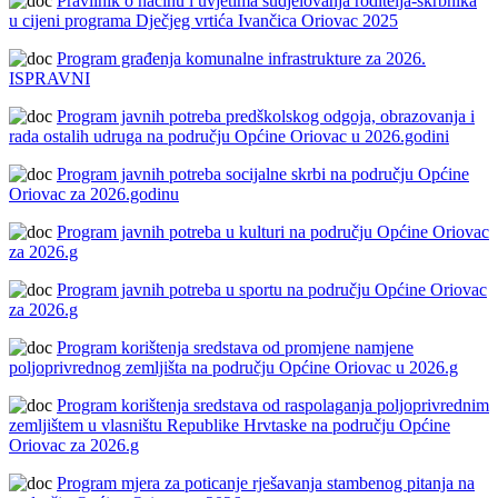
Pravilnik o nacinu i uvjetima sudjelovanja roditelja-skrbnika
u cijeni programa Dječjeg vrtića Ivančica Oriovac 2025
Program građenja komunalne infrastrukture za 2026.
ISPRAVNI
Program javnih potreba predškolskog odgoja, obrazovanja i
rada ostalih udruga na području Općine Oriovac u 2026.godini
Program javnih potreba socijalne skrbi na području Općine
Oriovac za 2026.godinu
Program javnih potreba u kulturi na području Općine Oriovac
za 2026.g
Program javnih potreba u sportu na području Općine Oriovac
za 2026.g
Program korištenja sredstava od promjene namjene
poljoprivrednog zemljišta na području Općine Oriovac u 2026.g
Program korištenja sredstava od raspolaganja poljoprivrednim
zemljištem u vlasništu Republike Hrvtaske na području Općine
Oriovac za 2026.g
Program mjera za poticanje rješavanja stambenog pitanja na