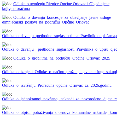
Odluka o uvođenju Riznice Općine Oriovac i Objedinjene
knjige proračuna
Odluka_o_davanju_koncesije_za_obavljanje_javne_usluge-
dimnjačarski_poslovi_na_području_Općine_Oriovac
Odluka_o_davanju_prethodne_suglasnosti_na_Pravilnik_o_plaćama,
Odluka_o_davanju__prethodne_suglasnosti_Pravilnika_o_upisu_djec
Odluka_o_grobljima_na_području_Općine_Oriovac_2025
Odluka_o_izmjeni_Odluke_o_načinu_pružanja_javne_usluge_sakup
Odluka_o_izvršenju_Proračuna_općine_Oriovac_za_2026.godinu
Odluka_o_jednokratnoj_novčanoj_naknadi_za_novorođeno_dijete_r
Odluka_o_otpisu_potraživanja_s_osnova_komunalne_naknade,_kom