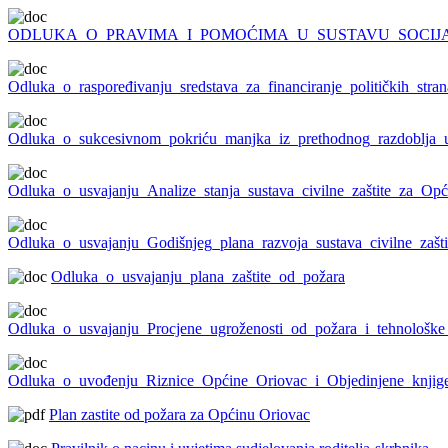
ODLUKA_O_PRAVIMA_I_POMOĆIMA_U_SUSTAVU_SOCIJ
Odluka_o_raspoređivanju_sredstava_za_financiranje_političkih_st
Odluka_o_sukcesivnom_pokriću_manjka_iz_prethodnog_razdoblja_
Odluka_o_usvajanju_Analize_stanja_sustava_civilne_zaštite_za_O
Odluka_o_usvajanju_Godišnjeg_plana_razvoja_sustava_civilne_zašti
Odluka_o_usvajanju_plana_zaštite_od_požara
Odluka_o_usvajanju_Procjene_ugroženosti_od_požara_i_tehnološke
Odluka_o_uvođenju_Riznice_Općine_Oriovac_i_Objedinjene_knjig
Plan zastite od požara za Općinu Oriovac