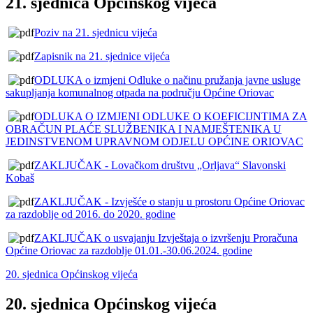
21. sjednica Općinskog vijeća
Poziv na 21. sjednicu vijeća
Zapisnik na 21. sjednice vijeća
ODLUKA o izmjeni Odluke o načinu pružanja javne usluge
sakupljanja komunalnog otpada na području Općine Oriovac
ODLUKA O IZMJENI ODLUKE O KOEFICIJNTIMA ZA
OBRAČUN PLAĆE SLUŽBENIKA I NAMJEŠTENIKA U
JEDINSTVENOM UPRAVNOM ODJELU OPĆINE ORIOVAC
ZAKLJUČAK - Lovačkom društvu „Orljava“ Slavonski
Kobaš
ZAKLJUČAK - Izvješće o stanju u prostoru Općine Oriovac
za razdoblje od 2016. do 2020. godine
ZAKLJUČAK o usvajanju Izvještaja o izvršenju Proračuna
Općine Oriovac za razdoblje 01.01.-30.06.2024. godine
20. sjednica Općinskog vijeća
20. sjednica Općinskog vijeća