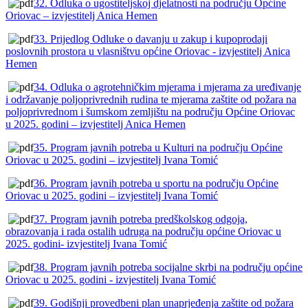
32. Odluka o ugostiteljskoj djelatnosti na području Općine
Oriovac – izvjestitelj Anica Hemen
33. Prijedlog Odluke o davanju u zakup i kupoprodaji
poslovnih prostora u vlasništvu općine Oriovac - izvjestitelj Anica
Hemen
34. Odluka o agrotehničkim mjerama i mjerama za uređivanje
i održavanje poljoprivrednih rudina te mjerama zaštite od požara na
poljoprivrednom i šumskom zemljištu na području Općine Oriovac
u 2025. godini – izvjestitelj Anica Hemen
35. Program javnih potreba u Kulturi na području Općine
Oriovac u 2025. godini – izvjestitelj Ivana Tomić
36. Program javnih potreba u sportu na području Općine
Oriovac u 2025. godini – izvjestitelj Ivana Tomić
37. Program javnih potreba predškolskog odgoja,
obrazovanja i rada ostalih udruga na području općine Oriovac u
2025. godini- izvjestitelj Ivana Tomić
38. Program javnih potreba socijalne skrbi na području općine
Oriovac u 2025. godini - izvjestitelj Ivana Tomić
39. Godišnji provedbeni plan unaprjeđenja zaštite od požara