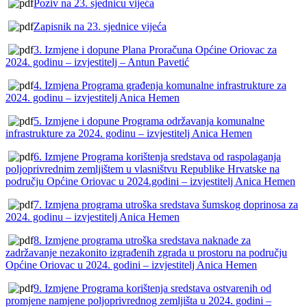
Poziv na 23. sjednicu vijeća
Zapisnik na 23. sjednice vijeća
3. Izmjene i dopune Plana Proračuna Općine Oriovac za
2024. godinu – izvjestitelj – Antun Pavetić
4. Izmjena Programa građenja komunalne infrastrukture za
2024. godinu – izvjestitelj Anica Hemen
5. Izmjene i dopune Programa održavanja komunalne
infrastrukture za 2024. godinu – izvjestitelj Anica Hemen
6. Izmjene Programa korištenja sredstava od raspolaganja
poljoprivrednim zemljištem u vlasništvu Republike Hrvatske na
području Općine Oriovac u 2024.godini – izvjestitelj Anica Hemen
7. Izmjena programa utroška sredstava šumskog doprinosa za
2024. godinu – izvjestitelj Anica Hemen
8. Izmjene programa utroška sredstava naknade za
zadržavanje nezakonito izgrađenih zgrada u prostoru na području
Općine Oriovac u 2024. godini – izvjestitelj Anica Hemen
9. Izmjene Programa korištenja sredstava ostvarenih od
promjene namjene poljoprivrednog zemljišta u 2024. godini –