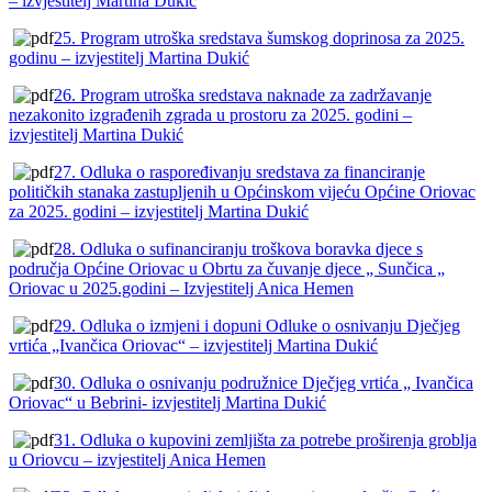
– izvjestitelj Martina Dukić
25. Program utroška sredstava šumskog doprinosa za 2025.
godinu – izvjestitelj Martina Dukić
26. Program utroška sredstava naknade za zadržavanje
nezakonito izgrađenih zgrada u prostoru za 2025. godini –
izvjestitelj Martina Dukić
27. Odluka o raspoređivanju sredstava za financiranje
političkih stanaka zastupljenih u Općinskom vijeću Općine Oriovac
za 2025. godini – izvjestitelj Martina Dukić
28. Odluka o sufinanciranju troškova boravka djece s
područja Općine Oriovac u Obrtu za čuvanje djece „ Sunčica „
Oriovac u 2025.godini – Izvjestitelj Anica Hemen
29. Odluka o izmjeni i dopuni Odluke o osnivanju Dječjeg
vrtića „Ivančica Oriovac“ – izvjestitelj Martina Dukić
30. Odluka o osnivanju podružnice Dječjeg vrtića „ Ivančica
Oriovac“ u Bebrini- izvjestitelj Martina Dukić
31. Odluka o kupovini zemljišta za potrebe proširenja groblja
u Oriovcu – izvjestitelj Anica Hemen