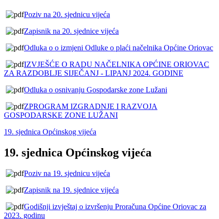
Poziv na 20. sjednicu vijeća
Zapisnik na 20. sjednice vijeća
Odluka o o izmjeni Odluke o plaći načelnika Općine Oriovac
IZVJEŠĆE O RADU NAČELNIKA OPĆINE ORIOVAC
ZA RAZDOBLJE SIJEČANJ - LIPANJ 2024. GODINE
Odluka o osnivanju Gospodarske zone Lužani
ZPROGRAM IZGRADNJE I RAZVOJA
GOSPODARSKE ZONE LUŽANI
19. sjednica Općinskog vijeća
19. sjednica Općinskog vijeća
Poziv na 19. sjednicu vijeća
Zapisnik na 19. sjednice vijeća
Godišnji izvještaj o izvršenju Proračuna Općine Oriovac za
2023. godinu