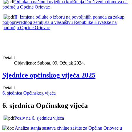
Odluka o načinu i uvjetima korištenja Društvenih domova na
području Općine Oriovac
II. Izmjena odluke o izboru najpovoljnijih ponuda za zakup
poljoprivrednog zemljišta u vlasništvu Republike Hrvatske na
području Općine Oriovac
Detalji
Objavljeno: Subota, 09. Ožujak 2024.
Sjednice općinskog vijeća 2025
Detalji
6. sjednica Općinskog vijeća
6. sjednica Općinskog vijeća
Poziv na 6. sjednicu vijeća
Analiza stanja sustava civilne zaštite za Općinu Oriovac u