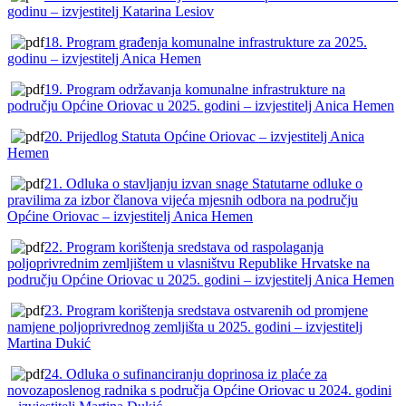
godinu – izvjestitelj Katarina Lesiov
18. Program građenja komunalne infrastrukture za 2025.
godinu – izvjestitelj Anica Hemen
19. Program održavanja komunalne infrastrukture na
području Općine Oriovac u 2025. godini – izvjestitelj Anica Hemen
20. Prijedlog Statuta Općine Oriovac – izvjestitelj Anica
Hemen
21. Odluka o stavljanju izvan snage Statutarne odluke o
pravilima za izbor članova vijeća mjesnih odbora na području
Općine Oriovac – izvjestitelj Anica Hemen
22. Program korištenja sredstava od raspolaganja
poljoprivrednim zemljištem u vlasništvu Republike Hrvatske na
području Općine Oriovac u 2025. godini – izvjestitelj Anica Hemen
23. Program korištenja sredstava ostvarenih od promjene
namjene poljoprivrednog zemljišta u 2025. godini – izvjestitelj
Martina Dukić
24. Odluka o sufinanciranju doprinosa iz plaće za
novozaposlenog radnika s područja Općine Oriovac u 2024. godini