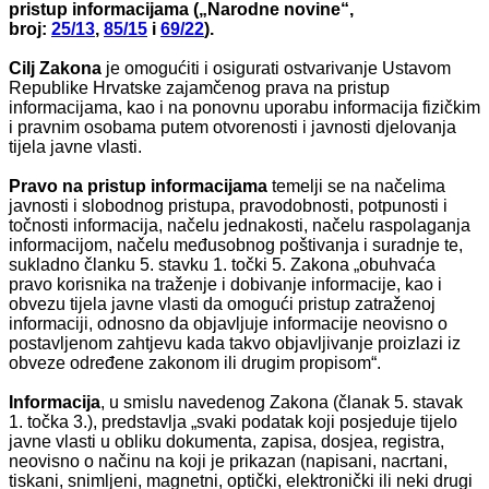
pristup informacijama („Narodne novine“,
broj:
25/13
,
85/15
i
69/22
).
Cilj Zakona
je omogućiti i osigurati ostvarivanje Ustavom
Republike Hrvatske zajamčenog prava na pristup
informacijama, kao i na ponovnu uporabu informacija fizičkim
i pravnim osobama putem otvorenosti i javnosti djelovanja
tijela javne vlasti.
Pravo na pristup informacijama
temelji se na načelima
javnosti i slobodnog pristupa, pravodobnosti, potpunosti i
točnosti informacija, načelu jednakosti, načelu raspolaganja
informacijom, načelu međusobnog poštivanja i suradnje te,
sukladno članku 5. stavku 1. točki 5. Zakona „obuhvaća
pravo korisnika na traženje i dobivanje informacije, kao i
obvezu tijela javne vlasti da omogući pristup zatraženoj
informaciji, odnosno da objavljuje informacije neovisno o
postavljenom zahtjevu kada takvo objavljivanje proizlazi iz
obveze određene zakonom ili drugim propisom“.
Informacija
, u smislu navedenog Zakona (članak 5. stavak
1. točka 3.), predstavlja „svaki podatak koji posjeduje tijelo
javne vlasti u obliku dokumenta, zapisa, dosjea, registra,
neovisno o načinu na koji je prikazan (napisani, nacrtani,
tiskani, snimljeni, magnetni, optički, elektronički ili neki drugi