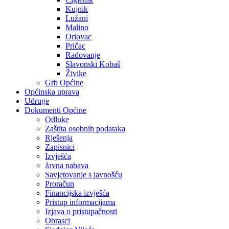
Kujnik
Lužani
Malino
Oriovac
Pričac
Radovanje
Slavonski Kobaš
Živike
Grb Općine
Općinska uprava
Udruge
Dokumenti Općine
Odluke
Zaštita osobnih podataka
Rješenja
Zapisnici
Izvješća
Javna nabava
Savjetovanje s javnošću
Proračun
Financijska izvješća
Pristup informacijama
Izjava o pristupačnosti
Obrasci