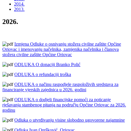
2014.
2013.
2026.
Izmjena Odluke o osnivanju stožera civilne zaštite Općine
Oriovac i imenovanju načelnika, zamjenika načelnika i članova
stožera civilne zaštite Općine Oriovac
ODLUKA O donaciji Branko Polić
ODLUKA o refundaciji troška
ODLUKA o načinu raspodjele raspoloživih sredstava za
financiranje vjerskih zajednica u 2026. godini
ODLUKA o dodjeli financijske pomoći za poticanje
rješavanja stambenog pitanja na području Općine Oriovac za 2026.
godinu
Odluka o utvrđivanju visine slobodno ugovorene najamnine
Odluka Ivan Orešković, Oriovac