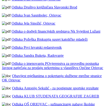
Odluka Društvo knjižničara Slavonski Brod
Odluka Ivan Sasmbolec, Oriovac
Odluka Jela Sinožić, Oriovac
Odluka o dodjeli financijskih sredstava Nk Svjetlost Lužani
Odluka Požeška Biskupija susret katoličke mladeži
Odluka Prvi hrvatski redarstvenik
Odluka Sandra Buketa, Radovanje
Odluka o imenovanju POvjerenstva za provedbu postupka
Javnog natječaja za prodaju nekretnina u vlasništvu Općine Oriovac
Obavijest mještanima o pokretanju službene mrežne stranice
OK Oriovac
Odluka Antonijo Sekulić - za postignute sportske rezultate
Odluka KLUB STUDENATA GEOGRAFIJE ZAGREB
Odluka OŠ ORIOVAC - sufinanciranje nabave školske