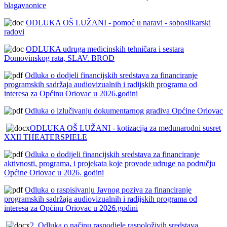
blagavaonice
ODLUKA OŠ LUŽANI - pomoć u naravi - soboslikarski
radovi
ODLUKA udruga medicinskih tehničara i sestara
Domovinskog rata, SLAV. BROD
Odluka o dodjeli financijskih sredstava za financiranje
programskih sadržaja audiovizualnih i radijskih programa od
interesa za Općinu Oriovac u 2026.godini
Odluka o izlučivanju dokumentarnog gradiva Općine Oriovac
ODLUKA OŠ LUŽANI - kotizacija za međunarodni susret
XXII THEATERSPIELE
Odluka o dodijeli financijskih sredstava za financiranje
aktivnosti, programa, i projekata koje provode udruge na području
Općine Oriovac u 2026. godini
Odluka o raspisivanju Javnog poziva za financiranje
programskih sadržaja audiovizualnih i radijskih programa od
interesa za Općinu Oriovac u 2026.godini
2. Odluka o načinu raspodjele raspoloživih sredstava