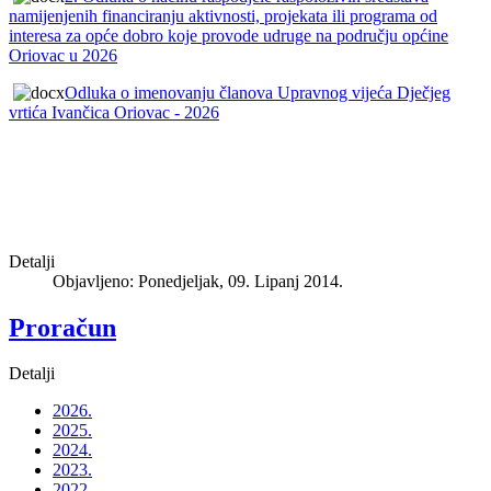
namijenjenih financiranju aktivnosti, projekata ili programa od
interesa za opće dobro koje provode udruge na području općine
Oriovac u 2026
Odluka o imenovanju članova Upravnog vijeća Dječjeg
vrtića Ivančica Oriovac - 2026
Detalji
Objavljeno: Ponedjeljak, 09. Lipanj 2014.
Proračun
Detalji
2026.
2025.
2024.
2023.
2022.