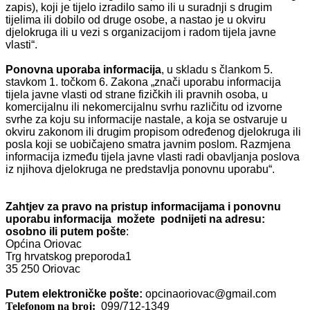
zapis), koji je tijelo izradilo samo ili u suradnji s drugim
tijelima ili dobilo od druge osobe, a nastao je u okviru
djelokruga ili u vezi s organizacijom i radom tijela javne
vlasti“.
Ponovna uporaba informacija
, u skladu s člankom 5.
stavkom 1. točkom 6. Zakona „znači uporabu informacija
tijela javne vlasti od strane fizičkih ili pravnih osoba, u
komercijalnu ili nekomercijalnu svrhu različitu od izvorne
svrhe za koju su informacije nastale, a koja se ostvaruje u
okviru zakonom ili drugim propisom određenog djelokruga ili
posla koji se uobičajeno smatra javnim poslom. Razmjena
informacija između tijela javne vlasti radi obavljanja poslova
iz njihova djelokruga ne predstavlja ponovnu uporabu“.
Zahtjev za pravo na pristup informacijama i ponovnu
uporabu informacija možete podnijeti na adresu:
osobno ili putem pošte
:
Općina Oriovac
Trg hrvatskog preporoda1
35 250 Oriovac
Putem elektroničke pošte:
opcinaoriovac@gmail.com
Telefonom na broj:
099/712-1349