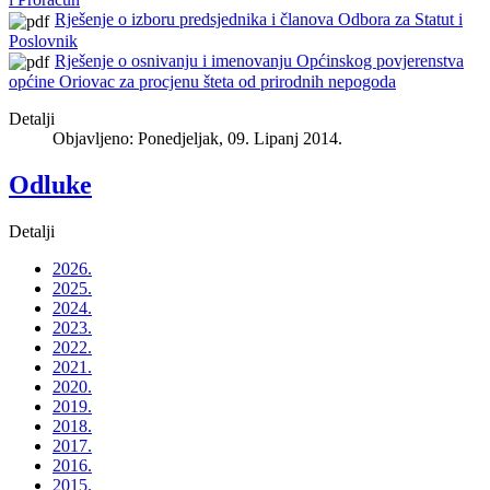
Rješenje o izboru predsjednika i članova Odbora za Statut i
Poslovnik
Rješenje o osnivanju i imenovanju Općinskog povjerenstva
općine Oriovac za procjenu šteta od prirodnih nepogoda
Detalji
Objavljeno: Ponedjeljak, 09. Lipanj 2014.
Odluke
Detalji
2026.
2025.
2024.
2023.
2022.
2021.
2020.
2019.
2018.
2017.
2016.
2015.