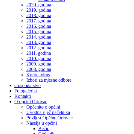
2020. godina
2019. godina
2018. godina
2017. godina
2016. godina
2015. godina
2014. godina
2013. godina
2012. godina
2011. godina
2010. godina
2009. godina
2008. godina
Koronavirus
Izbori za mjesne odbore
Gospodarstvo
Fotogalerija
Kontakti
O općini Oriovac
Općenito o općini
Uvodna riječ načelnika
Povijest Općine Oriovac
Naselja u općini
Bečic
Ciglenik