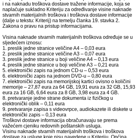
i na naknadu troškova dostave tražene informacije, koja se
naplaćuje sukladno Kriteriju za određivanje visine naknade
stvarnih materijalnih troškova i troškova dostave informacije
(dalje u tekstu: Kriterij) na temelju članka 19. stavka 2.
Zakona o pravu na pristup informacijama.
Visina naknade stvarnih materijalnih troškova određuje se u
sljedećem iznosu:
1. preslik jedne stranice veličine A4 – 0,03 eura
2. preslik jedne stranice veličine A3 – 0,07 eura
3. preslik jedne stranice u boji veličine A4 – 0,13 eura
4. preslik jedne stranice u boji veličine A3 – 0,21 eura
5. elektronički zapis na jednom CD-u – 0,53 eura
6. elektronički zapis na jednom DVD-u – 0,80 eura
7. elektronički zapis na memorijskoj kartici ovisno o količini
memorije – 27,87 eura za 64 GB, 19,91 eura za 32 GB, 15,93
eura za 16 GB, 6,64 eura za 8 GB, 3,98 eura za 4 GB.
8. pretvaranje jedne strane dokumenta iz fizičkog u
elektronički oblik – 0,11 eura
9. pretvaranje zapisa s videovrpce, audiokazete ili diskete u
elektronički zapis – 0,13 eura
Troškovi dostave informacija obračunavaju se prema
važećem cjeniku redovnih poštanskih usluga.
Visinu naknade stvarnih materijalnih troškova i troškova
dostave za usluge koje nisu navedene u Kriteriju, Općina