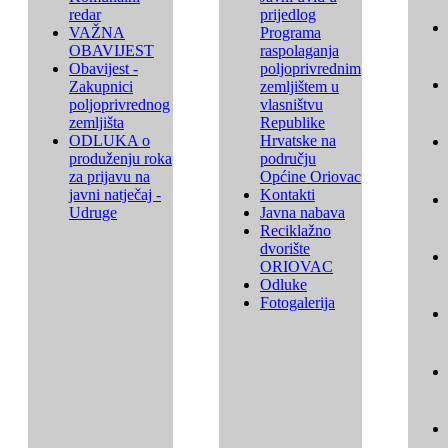
redar
prijedlog
VAŽNA
Programa
OBAVIJEST
raspolaganja
Obavijest -
poljoprivrednim
Zakupnici
zemljištem u
poljoprivrednog
vlasništvu
zemljišta
Republike
ODLUKA o
Hrvatske na
produženju roka
području
za prijavu na
Općine Oriovac
javni natječaj -
Kontakti
Udruge
Javna nabava
Reciklažno
dvorište
ORIOVAC
Odluke
Fotogalerija