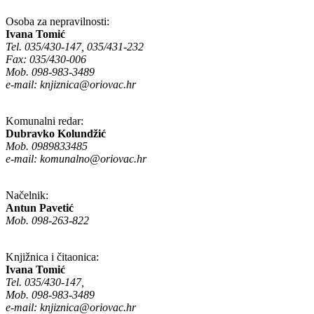
Osoba za nepravilnosti:
Ivana Tomić
Tel. 035/430-147, 035/431-232
Fax: 035/430-006
Mob. 098-983-3489
e-mail:
knjiznica@oriovac.hr
Komunalni redar:
Dubravko Kolundžić
Mob. 0989833485
e-mail:
komunalno@oriovac.hr
Načelnik:
Antun Pavetić
Mob. 098-263-822
Knjižnica i čitaonica:
Ivana Tomić
Tel. 035/430-147,
Mob. 098-983-3489
e-mail:
knjiznica@oriovac.hr