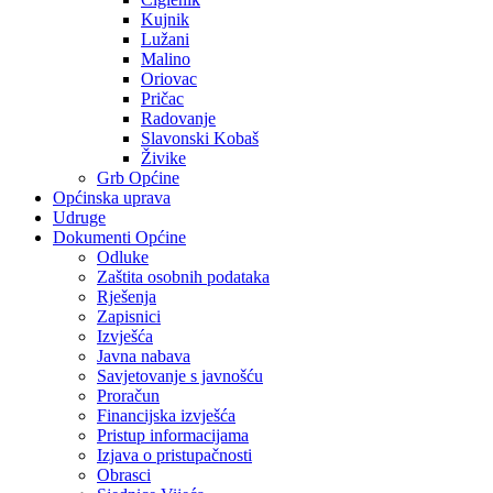
Kujnik
Lužani
Malino
Oriovac
Pričac
Radovanje
Slavonski Kobaš
Živike
Grb Općine
Općinska uprava
Udruge
Dokumenti Općine
Odluke
Zaštita osobnih podataka
Rješenja
Zapisnici
Izvješća
Javna nabava
Savjetovanje s javnošću
Proračun
Financijska izvješća
Pristup informacijama
Izjava o pristupačnosti
Obrasci