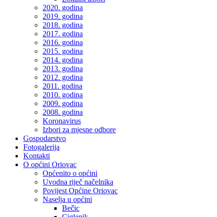
2020. godina
2019. godina
2018. godina
2017. godina
2016. godina
2015. godina
2014. godina
2013. godina
2012. godina
2011. godina
2010. godina
2009. godina
2008. godina
Koronavirus
Izbori za mjesne odbore
Gospodarstvo
Fotogalerija
Kontakti
O općini Oriovac
Općenito o općini
Uvodna riječ načelnika
Povijest Općine Oriovac
Naselja u općini
Bečic
Ciglenik