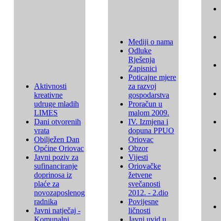
Mediji o nama
Odluke
Rješenja
Zapisnici
Poticajne mjere
Aktivnosti
za razvoj
kreativne
gospodarstva
udruge mladih
Proračun u
LIMES
malom 2009.
Dani otvorenih
IV. Izmjena i
vrata
dopuna PPUO
Obilježen Dan
Oriovac
Općine Oriovac
Obzor
Javni poziv za
Vijesti
sufinanciranje
Oriovačke
doprinosa iz
žetvene
plaće za
svečanosti
novozaposlenog
2012. - 2.dio
radnika
Povijesne
Javni natječaj -
ličnosti
Komunalni
Javni uvid u