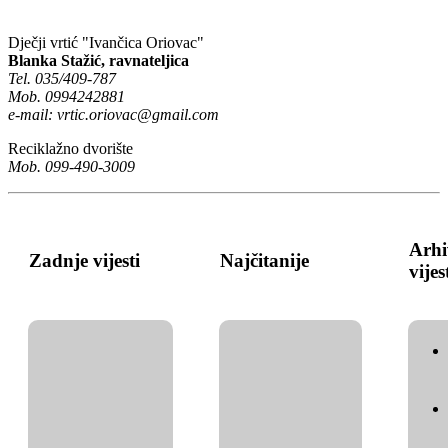
Dječji vrtić "Ivančica Oriovac"
Blanka Stažić, ravnateljica
Tel. 035/409-787
Mob. 0994242881
e-mail:
vrtic.oriovac@gmail.com
Reciklažno dvorište
Mob. 099-490-3009
Arhi
Zadnje vijesti
Najčitanije
vijes