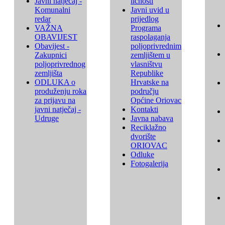
Javni natječaj -
ličnosti
Komunalni
Javni uvid u
redar
prijedlog
VAŽNA
Programa
OBAVIJEST
raspolaganja
Obavijest -
poljoprivrednim
Zakupnici
zemljištem u
poljoprivrednog
vlasništvu
zemljišta
Republike
ODLUKA o
Hrvatske na
produženju roka
području
za prijavu na
Općine Oriovac
javni natječaj -
Kontakti
Udruge
Javna nabava
Reciklažno
dvorište
ORIOVAC
Odluke
Fotogalerija