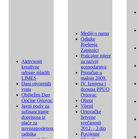
Mediji o nama
Odluke
Rješenja
Zapisnici
Poticajne mjere
Aktivnosti
za razvoj
kreativne
gospodarstva
udruge mladih
Proračun u
LIMES
malom 2009.
Dani otvorenih
IV. Izmjena i
vrata
dopuna PPUO
Obilježen Dan
Oriovac
Općine Oriovac
Obzor
Javni poziv za
Vijesti
sufinanciranje
Oriovačke
doprinosa iz
žetvene
plaće za
svečanosti
novozaposlenog
2012. - 2.dio
radnika
Povijesne