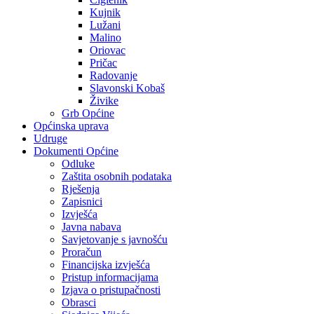
Kujnik
Lužani
Malino
Oriovac
Pričac
Radovanje
Slavonski Kobaš
Živike
Grb Općine
Općinska uprava
Udruge
Dokumenti Općine
Odluke
Zaštita osobnih podataka
Rješenja
Zapisnici
Izvješća
Javna nabava
Savjetovanje s javnošću
Proračun
Financijska izvješća
Pristup informacijama
Izjava o pristupačnosti
Obrasci