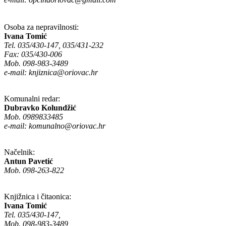
Osoba za nepravilnosti:
Ivana Tomić
Tel. 035/430-147, 035/431-232
Fax: 035/430-006
Mob. 098-983-3489
e-mail:
knjiznica@oriovac.hr
Komunalni redar:
Dubravko Kolundžić
Mob. 0989833485
e-mail:
komunalno@oriovac.hr
Načelnik:
Antun Pavetić
Mob. 098-263-822
Knjižnica i čitaonica:
Ivana Tomić
Tel. 035/430-147,
Mob. 098-983-3489