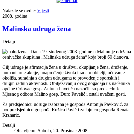
Nalazite se ovdje:
Vijesti
2008. godina
Malinska udruga žena
Detalji
Dana 19. studenog 2008. godine u Malinu je održana
osnivačka skupština „Malinska udruga žena“ koja broji 60 članova.
Cilj udruge je afirmacija žena u društvu, okupljanje žena, druženje,
humanitarne akcije, unapređenje života i rada u obitelji, očuvanje
okoliša, suradnja s drugim udrugama te provođenje sportskih i
drugih radnih aktivnosti. Obilježavanju ovog događaja uz načelnika
općine Oriovac gosp. Antuna Pavetića nazočili su predsjednik
Mjesnog odbora Malino gosp. Ðuro Pavelić i ostali uvaženi gosti.
Za predsjednicu udruge izabrana je gospođa Antonija Pavković, za
podpredsjednicu gospođa Ružica Pavić i za tajnicu gospođa Renata
Krznarić.
Detalji
Objavljeno: Subota, 20. Prosinac 2008.