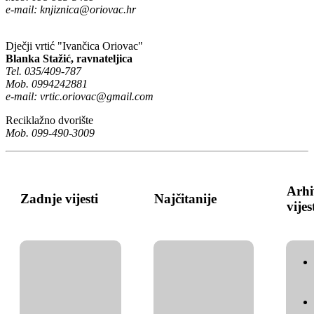
e-mail:
knjiznica@oriovac.hr
Dječji vrtić "Ivančica Oriovac"
Blanka Stažić, ravnateljica
Tel. 035/409-787
Mob. 0994242881
e-mail:
vrtic.oriovac@gmail.com
Reciklažno dvorište
Mob. 099-490-3009
Arhi
Zadnje vijesti
Najčitanije
vijes