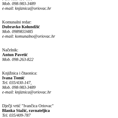
Mob. 098-983-3489
e-mail:
knjiznica@oriovac.hr
Komunalni redar:
Dubravko Kolundžić
Mob. 0989833485
e-mail:
komunalno@oriovac.hr
Načelnik:
Antun Pavetić
Mob. 098-263-822
Knjižnica i čitaonica:
Ivana Tomić
Tel. 035/430-147,
Mob. 098-983-3489
e-mail:
knjiznica@oriovac.hr
Dječji vrtić "Ivančica Oriovac"
Blanka Stažić, ravnateljica
Tel. 035/409-787