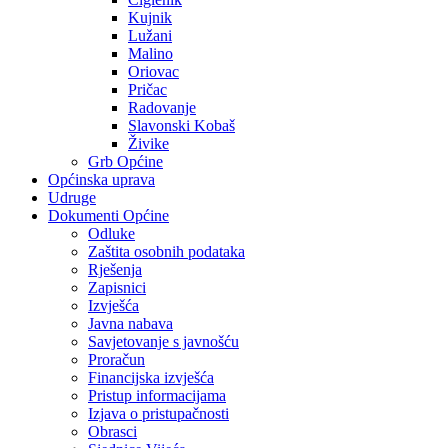
Kujnik
Lužani
Malino
Oriovac
Pričac
Radovanje
Slavonski Kobaš
Živike
Grb Općine
Općinska uprava
Udruge
Dokumenti Općine
Odluke
Zaštita osobnih podataka
Rješenja
Zapisnici
Izvješća
Javna nabava
Savjetovanje s javnošću
Proračun
Financijska izvješća
Pristup informacijama
Izjava o pristupačnosti
Obrasci