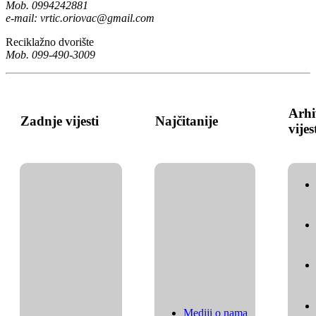
Mob. 0994242881
e-mail:
vrtic.oriovac@gmail.com
Reciklažno dvorište
Mob. 099-490-3009
Arhi
Zadnje vijesti
Najčitanije
vijes
Mediji o nama