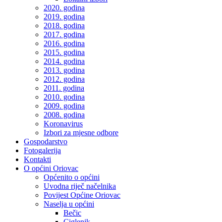
2020. godina
2019. godina
2018. godina
2017. godina
2016. godina
2015. godina
2014. godina
2013. godina
2012. godina
2011. godina
2010. godina
2009. godina
2008. godina
Koronavirus
Izbori za mjesne odbore
Gospodarstvo
Fotogalerija
Kontakti
O općini Oriovac
Općenito o općini
Uvodna riječ načelnika
Povijest Općine Oriovac
Naselja u općini
Bečic
Ciglenik