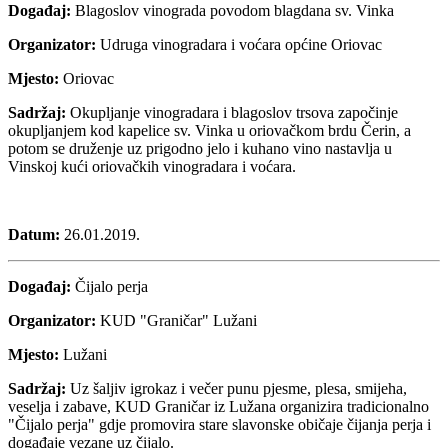
Događaj:
Blagoslov vinograda povodom blagdana sv. Vinka
Organizator:
Udruga vinogradara i voćara općine Oriovac
Mjesto:
Oriovac
Sadržaj:
Okupljanje vinogradara i blagoslov trsova započinje
okupljanjem kod kapelice sv. Vinka u oriovačkom brdu Čerin, a
potom se druženje uz prigodno jelo i kuhano vino nastavlja u
Vinskoj kući oriovačkih vinogradara i voćara.
Datum:
26.01.2019.
Događaj:
Čijalo perja
Organizator:
KUD "Graničar" Lužani
Mjesto:
Lužani
Sadržaj:
Uz šaljiv igrokaz i večer punu pjesme, plesa, smijeha,
veselja i zabave, KUD Graničar iz Lužana organizira tradicionalno
"Čijalo perja" gdje promovira stare slavonske običaje čijanja perja i
događaje vezane uz čijalo.