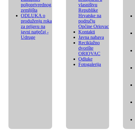
poljoprivrednog
vlasništvu
zemljišta
Republike
ODLUKA o
Hrvatske na
produženju roka
području
za prijavu na
Općine Oriovac
javni natječaj -
Kontakti
Udruge
Javna nabava
Reciklažno
dvorište
ORIOVAC
Odluke
Fotogalerija