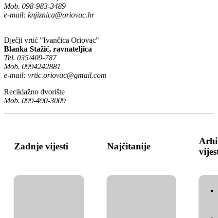
Mob. 098-983-3489
e-mail:
knjiznica@oriovac.hr
Dječji vrtić "Ivančica Oriovac"
Blanka Stažić, ravnateljica
Tel. 035/409-787
Mob. 0994242881
e-mail:
vrtic.oriovac@gmail.com
Reciklažno dvorište
Mob. 099-490-3009
Arhi
Zadnje vijesti
Najčitanije
vijes