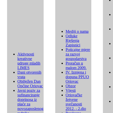
Mediji o nama
Odluke
Rješenja
Zapisnici
Poticajne mjere
Aktivnosti
za razvoj
kreativne
gospodarstva
udruge mladih
Proračun u
LIMES
malom 2009.
Dani otvorenih
IV. Izmjena i
vrata
dopuna PPUO
Obilježen Dan
Oriovac
Općine Oriovac
Obzor
Javni poziv za
Vijesti
sufinanciranje
Oriovačke
doprinosa iz
žetvene
plaće za
svečanosti
novozaposlenog
2012. - 2.dio