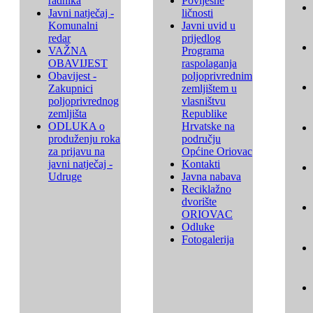
radnika
Povijesne
Javni natječaj -
ličnosti
Komunalni
Javni uvid u
redar
prijedlog
VAŽNA
Programa
OBAVIJEST
raspolaganja
Obavijest -
poljoprivrednim
Zakupnici
zemljištem u
poljoprivrednog
vlasništvu
zemljišta
Republike
ODLUKA o
Hrvatske na
produženju roka
području
za prijavu na
Općine Oriovac
javni natječaj -
Kontakti
Udruge
Javna nabava
Reciklažno
dvorište
ORIOVAC
Odluke
Fotogalerija