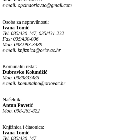
e-mail:
opcinaoriovac@gmail.com
Osoba za nepravilnosti:
Ivana Tomić
Tel. 035/430-147, 035/431-232
Fax: 035/430-006
Mob. 098-983-3489
e-mail:
knjiznica@oriovac.hr
Komunalni redar:
Dubravko Kolundžić
Mob. 0989833485
e-mail:
komunalno@oriovac.hr
Načelnik:
Antun Pavetić
Mob. 098-263-822
Knjižnica i čitaonica:
Ivana Tomić
Tel. 035/430-147,