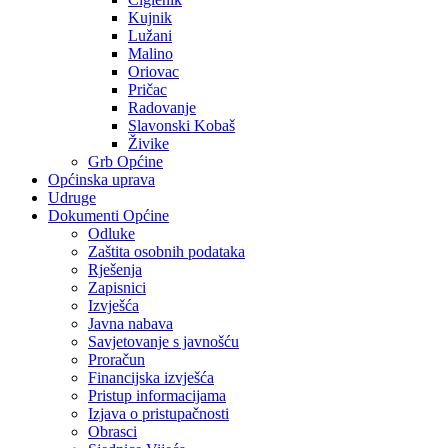
Kujnik
Lužani
Malino
Oriovac
Pričac
Radovanje
Slavonski Kobaš
Živike
Grb Općine
Općinska uprava
Udruge
Dokumenti Općine
Odluke
Zaštita osobnih podataka
Rješenja
Zapisnici
Izvješća
Javna nabava
Savjetovanje s javnošću
Proračun
Financijska izvješća
Pristup informacijama
Izjava o pristupačnosti
Obrasci