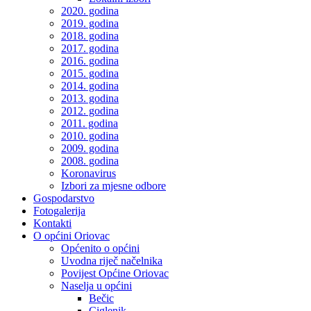
2020. godina
2019. godina
2018. godina
2017. godina
2016. godina
2015. godina
2014. godina
2013. godina
2012. godina
2011. godina
2010. godina
2009. godina
2008. godina
Koronavirus
Izbori za mjesne odbore
Gospodarstvo
Fotogalerija
Kontakti
O općini Oriovac
Općenito o općini
Uvodna riječ načelnika
Povijest Općine Oriovac
Naselja u općini
Bečic
Ciglenik