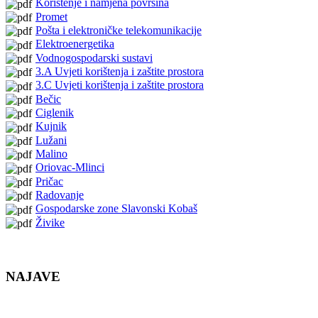
Korištenje i namjena površina
Promet
Pošta i elektroničke telekomunikacije
Elektroenergetika
Vodnogospodarski sustavi
3.A Uvjeti korištenja i zaštite prostora
3.C Uvjeti korištenja i zaštite prostora
Bečic
Ciglenik
Kujnik
Lužani
Malino
Oriovac-Mlinci
Pričac
Radovanje
Gospodarske zone Slavonski Kobaš
Živike
NAJAVE