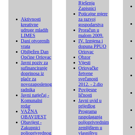
Rješenja
Zapisnici
Poticajne mjere
Aktivnosti
za razvoj
kreativne
gospodarstva
udruge mladih
Proračun u
LIMES
malom 2009.
Dani otvorenih
IV. Izmjena i
vrata
dopuna PPUO
Obilježen Dan
Oriovac
Općine Oriovac
Obzor
Javni poziv za
Vijesti
sufinanciranje
Oriovačke
doprinosa iz
žetvene
plaće za
svečanosti
novozaposlenog
2012. - 2.dio
radnika
Povijesne
Javni natječaj -
ličnosti
Komunalni
Javni uvid u
redar
prijedlog
VAŽNA
Programa
OBAVIJEST
raspolaganja
Obavijest -
poljoprivrednim
Zakupnici
zemljištem u
poljoprivrednog
vlasništvu