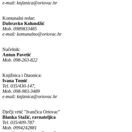
e-mail:
knjiznica@oriovac.hr
Komunalni redar:
Dubravko Kolundžić
Mob. 0989833485
e-mail:
komunalno@oriovac.hr
Načelnik:
Antun Pavetić
Mob. 098-263-822
Knjižnica i čitaonica:
Ivana Tomić
Tel. 035/430-147,
Mob. 098-983-3489
e-mail:
knjiznica@oriovac.hr
Dječji vrtić "Ivančica Oriovac"
Blanka Stažić, ravnateljica
Tel. 035/409-787
Mob. 0994242881