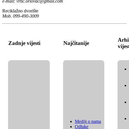
e-mail:
vrtic.oriovac@gmail.com
Reciklažno dvorište
Mob. 099-490-3009
Arhi
Zadnje vijesti
Najčitanije
vijes
Mediji o nama
Odluke