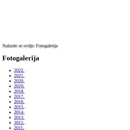
Nalazite se ovdje:
Fotogalerija
Fotogalerija
2022.
2021.
2020.
2019.
2018.
2017.
2016.
2015.
2014.
2013.
2012.
2011.