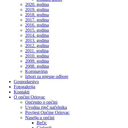
2020. godina
2019. godina
2018. godina
2017. godina
2016. godina
2015. godina
2014. godina
2013. godina
2012. godina
2011. godina
2010. godina
2009. godina
2008. godina
Koronavirus
Izbori za mjesne odbore
Gospodarstvo
Fotogalerija
Kontakti
O općini Oriovac
Općenito o općini
Uvodna riječ načelnika
Povijest Općine Oriovac
Naselja u općini
Bečic
Ciglenik