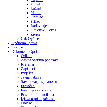
Kujnik
Lužani
Malino
Oriovac
Pričac
Radovanje
Slavonski Kobaš
Živike
Grb Općine
Općinska uprava
Udruge
Dokumenti Općine
Odluke
Zaštita osobnih podataka
Rješenja
Zapisnici
Izvješća
Javna nabava
Savjetovanje s javnošću
Proračun
Financijska izvješća
Pristup informacijama
Izjava o pristupačnosti
Obrasci