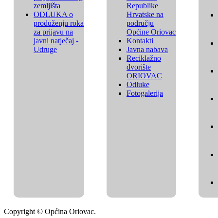
zemljišta
Republike
ODLUKA o
Hrvatske na
produženju roka
području
za prijavu na
Općine Oriovac
javni natječaj -
Kontakti
Udruge
Javna nabava
Reciklažno
dvorište
ORIOVAC
Odluke
Fotogalerija
Copyright © Općina Oriovac.