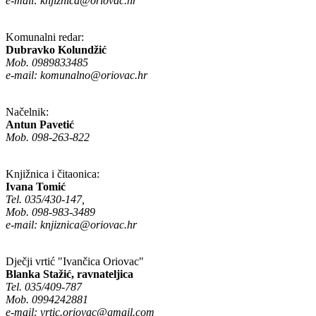
e-mail:
knjiznica@oriovac.hr
Komunalni redar:
Dubravko Kolundžić
Mob. 0989833485
e-mail:
komunalno@oriovac.hr
Načelnik:
Antun Pavetić
Mob. 098-263-822
Knjižnica i čitaonica:
Ivana Tomić
Tel. 035/430-147,
Mob. 098-983-3489
e-mail:
knjiznica@oriovac.hr
Dječji vrtić "Ivančica Oriovac"
Blanka Stažić, ravnateljica
Tel. 035/409-787
Mob. 0994242881
e-mail:
vrtic.oriovac@gmail.com