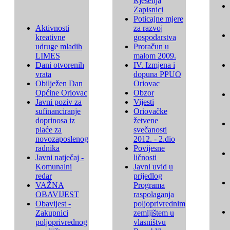
Rješenja
Zapisnici
Poticajne mjere
Aktivnosti
za razvoj
kreativne
gospodarstva
udruge mladih
Proračun u
LIMES
malom 2009.
Dani otvorenih
IV. Izmjena i
vrata
dopuna PPUO
Obilježen Dan
Oriovac
Općine Oriovac
Obzor
Javni poziv za
Vijesti
sufinanciranje
Oriovačke
doprinosa iz
žetvene
plaće za
svečanosti
novozaposlenog
2012. - 2.dio
radnika
Povijesne
Javni natječaj -
ličnosti
Komunalni
Javni uvid u
redar
prijedlog
VAŽNA
Programa
OBAVIJEST
raspolaganja
Obavijest -
poljoprivrednim
Zakupnici
zemljištem u
poljoprivrednog
vlasništvu