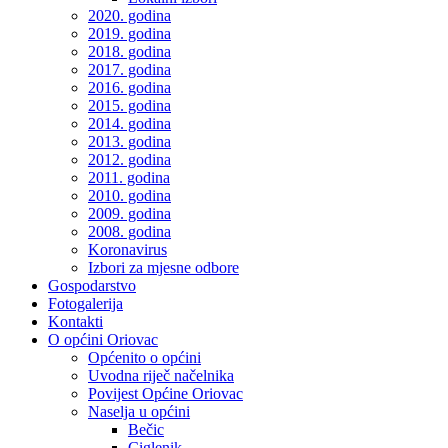
2020. godina
2019. godina
2018. godina
2017. godina
2016. godina
2015. godina
2014. godina
2013. godina
2012. godina
2011. godina
2010. godina
2009. godina
2008. godina
Koronavirus
Izbori za mjesne odbore
Gospodarstvo
Fotogalerija
Kontakti
O općini Oriovac
Općenito o općini
Uvodna riječ načelnika
Povijest Općine Oriovac
Naselja u općini
Bečic
Ciglenik