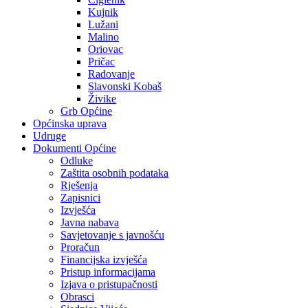
Kujnik
Lužani
Malino
Oriovac
Pričac
Radovanje
Slavonski Kobaš
Živike
Grb Općine
Općinska uprava
Udruge
Dokumenti Općine
Odluke
Zaštita osobnih podataka
Rješenja
Zapisnici
Izvješća
Javna nabava
Savjetovanje s javnošću
Proračun
Financijska izvješća
Pristup informacijama
Izjava o pristupačnosti
Obrasci