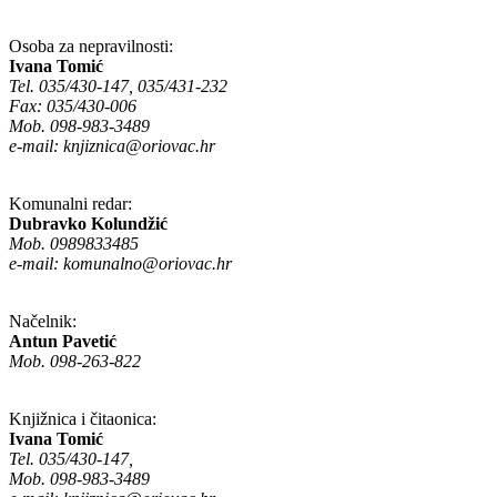
Osoba za nepravilnosti:
Ivana Tomić
Tel. 035/430-147, 035/431-232
Fax: 035/430-006
Mob. 098-983-3489
e-mail:
knjiznica@oriovac.hr
Komunalni redar:
Dubravko Kolundžić
Mob. 0989833485
e-mail:
komunalno@oriovac.hr
Načelnik:
Antun Pavetić
Mob. 098-263-822
Knjižnica i čitaonica:
Ivana Tomić
Tel. 035/430-147,
Mob. 098-983-3489