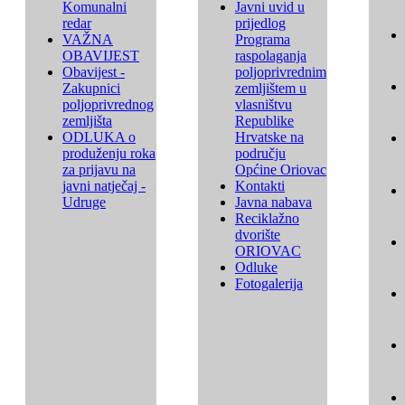
Komunalni
Javni uvid u
redar
prijedlog
VAŽNA
Programa
OBAVIJEST
raspolaganja
Obavijest -
poljoprivrednim
Zakupnici
zemljištem u
poljoprivrednog
vlasništvu
zemljišta
Republike
ODLUKA o
Hrvatske na
produženju roka
području
za prijavu na
Općine Oriovac
javni natječaj -
Kontakti
Udruge
Javna nabava
Reciklažno
dvorište
ORIOVAC
Odluke
Fotogalerija