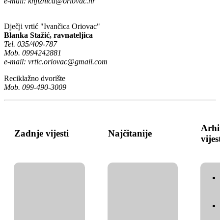
e-mail:
knjiznica@oriovac.hr
Dječji vrtić "Ivančica Oriovac"
Blanka Stažić, ravnateljica
Tel. 035/409-787
Mob. 0994242881
e-mail:
vrtic.oriovac@gmail.com
Reciklažno dvorište
Mob. 099-490-3009
Arhi
Zadnje vijesti
Najčitanije
vijes