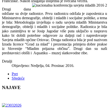
Francuske. Nakon izlaganja uslijedila je svečana večera.
Drugi dana
održane su dvije radionice. Prvu radionicu održala je zaposlenica u
Ministarstvu demografije, obitelji i mladih i socijalne politike, a tema
je bila: Metodologija izvještaja o radu savjeta mladih Ministarstva
demografije, obitelji i mladih i socijalne politike. Radionica je bila
jako zanimljiva te se Josip Jagodar više puta uključio u raspravu
kako bi dobili potrebne odgovore za daljnji rad i napredovanje
Savjeta mladih općine Oriovac. Druga radionica bila je pod nazivom
Izrada licence “Grad za mlad” i prezentacija primjera dobre prakse
iz Slovenije “Mladim prijazna občina”. Drugi dan su naši
predstavnici obišli i Aquatiku – muzej slatkovodne ribe.
Detalji
Objavljeno: Nedjelja, 04. Prosinac 2016.
Pret
Sljedeće
NAJAVE