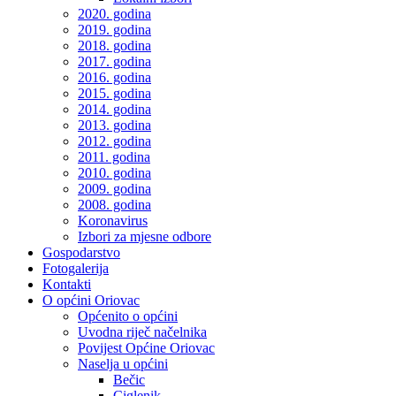
2020. godina
2019. godina
2018. godina
2017. godina
2016. godina
2015. godina
2014. godina
2013. godina
2012. godina
2011. godina
2010. godina
2009. godina
2008. godina
Koronavirus
Izbori za mjesne odbore
Gospodarstvo
Fotogalerija
Kontakti
O općini Oriovac
Općenito o općini
Uvodna riječ načelnika
Povijest Općine Oriovac
Naselja u općini
Bečic
Ciglenik