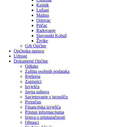
Kujnik
Lužani
Malino
Oriovac
Pričac
Radovanje
Slavonski Kobaš
Živike
Grb Općine
Općinska uprava
Udruge
Dokumenti Općine
Odluke
Zaštita osobnih podataka
Rješenja
Zapisnici
Izvješća
Javna nabava
Savjetovanje s javnošću
Proračun
Financijska izvješća
Pristup informacijama
Izjava o pristupačnosti
Obrasci