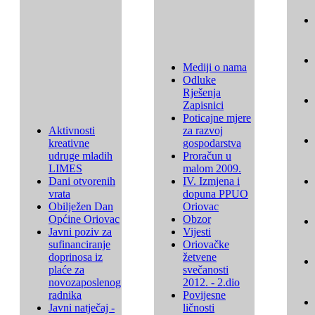
Mediji o nama
Odluke
Rješenja
Zapisnici
Poticajne mjere
Aktivnosti
za razvoj
kreativne
gospodarstva
udruge mladih
Proračun u
LIMES
malom 2009.
Dani otvorenih
IV. Izmjena i
vrata
dopuna PPUO
Obilježen Dan
Oriovac
Općine Oriovac
Obzor
Javni poziv za
Vijesti
sufinanciranje
Oriovačke
doprinosa iz
žetvene
plaće za
svečanosti
novozaposlenog
2012. - 2.dio
radnika
Povijesne
Javni natječaj -
ličnosti