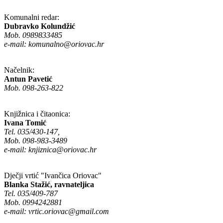
Komunalni redar:
Dubravko Kolundžić
Mob. 0989833485
e-mail:
komunalno@oriovac.hr
Načelnik:
Antun Pavetić
Mob. 098-263-822
Knjižnica i čitaonica:
Ivana Tomić
Tel. 035/430-147,
Mob. 098-983-3489
e-mail:
knjiznica@oriovac.hr
Dječji vrtić "Ivančica Oriovac"
Blanka Stažić, ravnateljica
Tel. 035/409-787
Mob. 0994242881
e-mail:
vrtic.oriovac@gmail.com