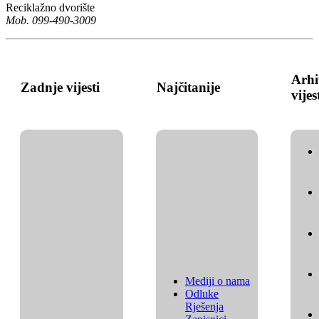
Reciklažno dvorište
Mob. 099-490-3009
Arhi
Zadnje vijesti
Najčitanije
vijes
Mediji o nama
Odluke
Rješenja