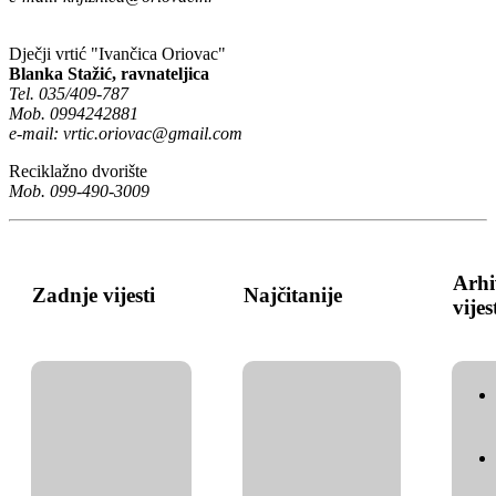
Dječji vrtić "Ivančica Oriovac"
Blanka Stažić, ravnateljica
Tel. 035/409-787
Mob. 0994242881
e-mail:
vrtic.oriovac@gmail.com
Reciklažno dvorište
Mob. 099-490-3009
Arhi
Zadnje vijesti
Najčitanije
vijes