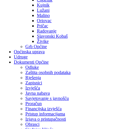
Kujnik
Lužani
Malino
Oriovac
Pričac
Radovanje
Slavonski Kobaš
Živike
Grb Općine
Općinska uprava
Udruge
Dokumenti Općine
Odluke
Zaštita osobnih podataka
Rješenja
Zapisnici
Izvješća
Javna nabava
Savjetovanje s javnošću
Proračun
Financijska izvješća
Pristup informacijama
Izjava o pristupačnosti
Obrasci