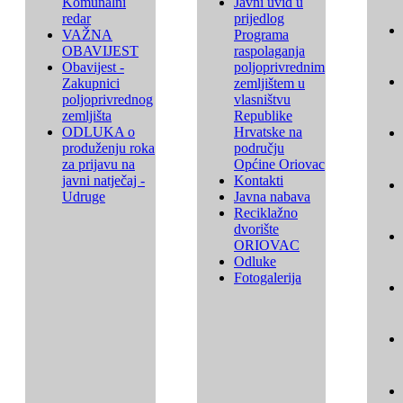
Komunalni
Javni uvid u
redar
prijedlog
VAŽNA
Programa
OBAVIJEST
raspolaganja
Obavijest -
poljoprivrednim
Zakupnici
zemljištem u
poljoprivrednog
vlasništvu
zemljišta
Republike
ODLUKA o
Hrvatske na
produženju roka
području
za prijavu na
Općine Oriovac
javni natječaj -
Kontakti
Udruge
Javna nabava
Reciklažno
dvorište
ORIOVAC
Odluke
Fotogalerija