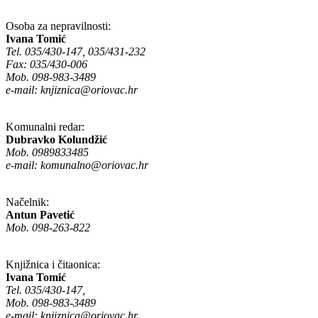
Osoba za nepravilnosti:
Ivana Tomić
Tel. 035/430-147, 035/431-232
Fax: 035/430-006
Mob. 098-983-3489
e-mail:
knjiznica@oriovac.hr
Komunalni redar:
Dubravko Kolundžić
Mob. 0989833485
e-mail:
komunalno@oriovac.hr
Načelnik:
Antun Pavetić
Mob. 098-263-822
Knjižnica i čitaonica:
Ivana Tomić
Tel. 035/430-147,
Mob. 098-983-3489
e-mail:
knjiznica@oriovac.hr