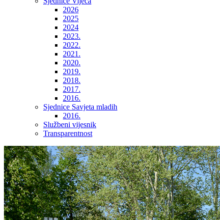
Sjednice Vijeća
2026
2025
2024
2023.
2022.
2021.
2020.
2019.
2018.
2017.
2016.
Sjednice Savjeta mladih
2016.
Službeni vijesnik
Transparentnost