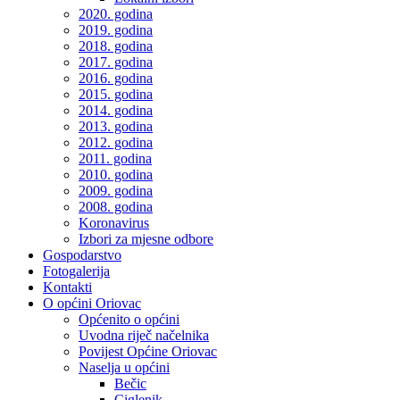
2020. godina
2019. godina
2018. godina
2017. godina
2016. godina
2015. godina
2014. godina
2013. godina
2012. godina
2011. godina
2010. godina
2009. godina
2008. godina
Koronavirus
Izbori za mjesne odbore
Gospodarstvo
Fotogalerija
Kontakti
O općini Oriovac
Općenito o općini
Uvodna riječ načelnika
Povijest Općine Oriovac
Naselja u općini
Bečic
Ciglenik