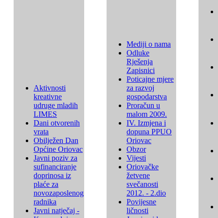
Mediji o nama
Odluke
Rješenja
Zapisnici
Poticajne mjere
Aktivnosti
za razvoj
kreativne
gospodarstva
udruge mladih
Proračun u
LIMES
malom 2009.
Dani otvorenih
IV. Izmjena i
vrata
dopuna PPUO
Obilježen Dan
Oriovac
Općine Oriovac
Obzor
Javni poziv za
Vijesti
sufinanciranje
Oriovačke
doprinosa iz
žetvene
plaće za
svečanosti
novozaposlenog
2012. - 2.dio
radnika
Povijesne
Javni natječaj -
ličnosti