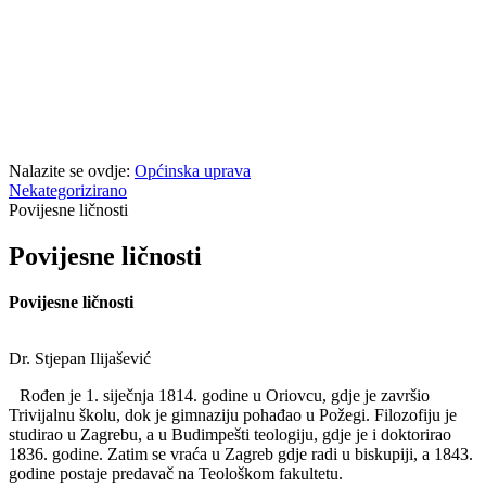
Nalazite se ovdje:
Općinska uprava
Nekategorizirano
Povijesne ličnosti
Povijesne ličnosti
Povijesne ličnosti
Dr. Stjepan Ilijašević
Rođen je 1. siječnja 1814. godine u Oriovcu, gdje je završio
Trivijalnu školu, dok je gimnaziju pohađao u Požegi. Filozofiju je
studirao u Zagrebu, a u Budimpešti teologiju, gdje je i doktorirao
1836. godine. Zatim se vraća u Zagreb gdje radi u biskupiji, a 1843.
godine postaje predavač na Teološkom fakultetu.