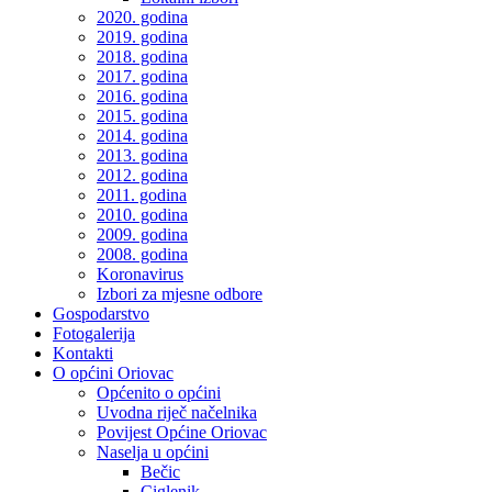
2020. godina
2019. godina
2018. godina
2017. godina
2016. godina
2015. godina
2014. godina
2013. godina
2012. godina
2011. godina
2010. godina
2009. godina
2008. godina
Koronavirus
Izbori za mjesne odbore
Gospodarstvo
Fotogalerija
Kontakti
O općini Oriovac
Općenito o općini
Uvodna riječ načelnika
Povijest Općine Oriovac
Naselja u općini
Bečic
Ciglenik