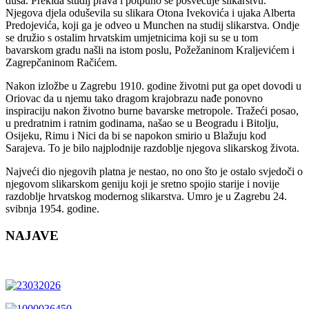
duša. Prekida studij prava i potpuno se posvećuje slikarstvu.
Njegova djela oduševila su slikara Otona Ivekovića i ujaka Alberta
Predojevića, koji ga je odveo u Munchen na studij slikarstva. Ondje
se družio s ostalim hrvatskim umjetnicima koji su se u tom
bavarskom gradu našli na istom poslu, Požežaninom Kraljevićem i
Zagrepčaninom Račićem.
Nakon izložbe u Zagrebu 1910. godine životni put ga opet dovodi u
Oriovac da u njemu tako dragom krajobrazu nađe ponovno
inspiraciju nakon životno burne bavarske metropole. Tražeći posao,
u predratnim i ratnim godinama, našao se u Beogradu i Bitolju,
Osijeku, Rimu i Nici da bi se napokon smirio u Blažuju kod
Sarajeva. To je bilo najplodnije razdoblje njegova slikarskog života.
Najveći dio njegovih platna je nestao, no ono što je ostalo svjedoči o
njegovom slikarskom geniju koji je sretno spojio starije i novije
razdoblje hrvatskog modernog slikarstva. Umro je u Zagrebu 24.
svibnja 1954. godine.
NAJAVE