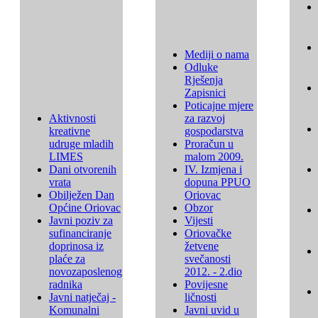
Mediji o nama
Odluke
Rješenja
Zapisnici
Poticajne mjere
Aktivnosti
za razvoj
kreativne
gospodarstva
udruge mladih
Proračun u
LIMES
malom 2009.
Dani otvorenih
IV. Izmjena i
vrata
dopuna PPUO
Obilježen Dan
Oriovac
Općine Oriovac
Obzor
Javni poziv za
Vijesti
sufinanciranje
Oriovačke
doprinosa iz
žetvene
plaće za
svečanosti
novozaposlenog
2012. - 2.dio
radnika
Povijesne
Javni natječaj -
ličnosti
Komunalni
Javni uvid u