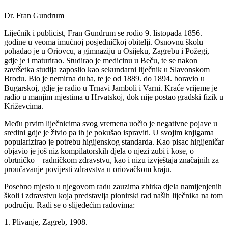
Dr. Fran Gundrum
Liječnik i publicist, Fran Gundrum se rodio 9. listopada 1856.
godine u veoma imućnoj posjedničkoj obitelji. Osnovnu školu
pohađao je u Oriovcu, a gimnaziju u Osijeku, Zagrebu i Požegi,
gdje je i maturirao. Studirao je medicinu u Beču, te se nakon
završetka studija zaposlio kao sekundarni liječnik u Slavonskom
Brodu. Bio je nemirna duha, te je od 1889. do 1894. boravio u
Bugarskoj, gdje je radio u Trnavi Jamboli i Varni. Kraće vrijeme je
radio u manjim mjestima u Hrvatskoj, dok nije postao gradski fizik u
Križevcima.
Među prvim liječnicima svog vremena uočio je negativne pojave u
sredini gdje je živio pa ih je pokušao ispraviti. U svojim knjigama
popularizirao je potrebu higijenskog standarda. Kao pisac higijeničar
objavio je još niz kompilatorskih djela o njezi zubi i kose, o
obrtničko – radničkom zdravstvu, kao i nizu izvještaja značajnih za
proučavanje povijesti zdravstva u oriovačkom kraju.
Posebno mjesto u njegovom radu zauzima zbirka djela namijenjenih
školi i zdravstvu koja predstavlja pionirski rad naših liječnika na tom
području. Radi se o slijedećim radovima:
1. Plivanje, Zagreb, 1908.