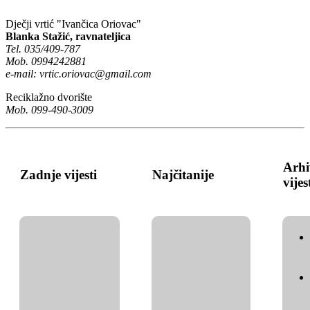
Dječji vrtić "Ivančica Oriovac"
Blanka Stažić, ravnateljica
Tel. 035/409-787
Mob. 0994242881
e-mail:
vrtic.oriovac@gmail.com
Reciklažno dvorište
Mob. 099-490-3009
Arhi
Zadnje vijesti
Najčitanije
vijes