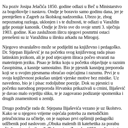
Na poziv Josipa Jelačića 1850. godine odlazi u Beč u Ministarstvo
za bogoštovlje i nastavu. Ondje je boravio samo godinu dana, jer je
premješten u Zagreb za školskog nadzornika. Ubrzo je, zbog
nepoznatog razloga, uklonjen i s te dužnosti, te odlazi u Varaždin
gdje postaje kanonik. Ondje je živio sve do svoje smrti 3. siječnja
1903. godine. Kao zaslužnom ilircu njegovi posmrtni ostaci
prenešeni su iz Varaždina u ilirsku arkadu na Mirogoj.
Njegovo stvaralaštvo može se podijeliti na književno i pedagoško.
Dr. Stjepan Ilijašević je na početku svog književnog rada pisao
latinskim jezikom, ali je pod utjecajem iliraca počeo stvarati na
materinjem jeziku. Pisao je liriku koju u početku objavljuje u raznim
časopisima, a kasnije samostalno. Bio je pjesnik kasnijeg preporoda
koji se u svojim pjesmama obraćao osjećajima i razumu. Prvi je u
svoju književnost pokušao unijeti vjerske motive bez mistike. Uz
navedeno, bio je i pisac rodoljubne poezije. Dok su pjesnici u
početku narodnog preporoda Hrvatsku prikazivali u crnini, Ilijašević
je davao malo svjetliju sliku, te je zagovarao podizanje spomenika i
drugih znamenitosti u zemlji.
Drugo područje rada dr. Stjepana Ilijaševića vezano je uz školstvo.
Kako se u njegovo vrijeme osjećala potreba za metodičkim
priručnicima za učitelje, on je napisao prvi opširniji pedagoški
udžbenik pod naslovom „Obuka malenih ili katehetika za porabu