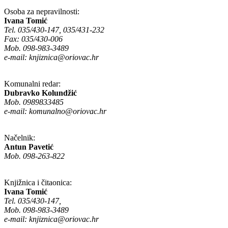
Osoba za nepravilnosti:
Ivana Tomić
Tel. 035/430-147, 035/431-232
Fax: 035/430-006
Mob. 098-983-3489
e-mail:
knjiznica@oriovac.hr
Komunalni redar:
Dubravko Kolundžić
Mob. 0989833485
e-mail:
komunalno@oriovac.hr
Načelnik:
Antun Pavetić
Mob. 098-263-822
Knjižnica i čitaonica:
Ivana Tomić
Tel. 035/430-147,
Mob. 098-983-3489
e-mail:
knjiznica@oriovac.hr