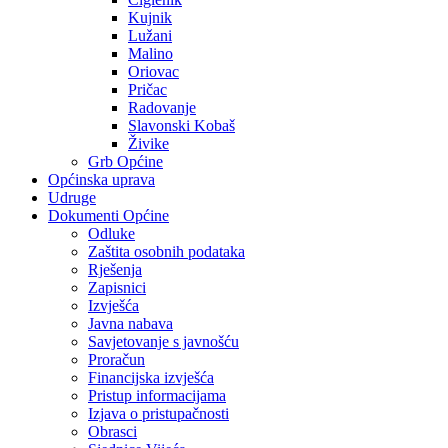
Kujnik
Lužani
Malino
Oriovac
Pričac
Radovanje
Slavonski Kobaš
Živike
Grb Općine
Općinska uprava
Udruge
Dokumenti Općine
Odluke
Zaštita osobnih podataka
Rješenja
Zapisnici
Izvješća
Javna nabava
Savjetovanje s javnošću
Proračun
Financijska izvješća
Pristup informacijama
Izjava o pristupačnosti
Obrasci