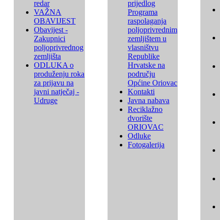
redar
prijedlog
VAŽNA
Programa
OBAVIJEST
raspolaganja
Obavijest -
poljoprivrednim
Zakupnici
zemljištem u
poljoprivrednog
vlasništvu
zemljišta
Republike
ODLUKA o
Hrvatske na
produženju roka
području
za prijavu na
Općine Oriovac
javni natječaj -
Kontakti
Udruge
Javna nabava
Reciklažno
dvorište
ORIOVAC
Odluke
Fotogalerija