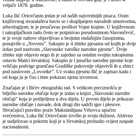
veljače 1878. godine.
Luka Ilić Oriovčanin jedan je od naših najvrednijih pisaca. Osim
književnog stvaralaštva bavio se i skupljanjem narodnih umotvorina,
arheologijom, te je proučavao prošlost Vojne krajine. U književnom
i sakupljačkom radu često se potpisivao pseudonimom Slavončević,
te je svoje radove objavljivao u brojnim ondašnjim časopisima,
ponajviše u „Nevenu”. Sakupio je 4 zbirke pjesama od kojih je dvije
izdao pod nazivom „Slavonske varoške narodne pjesme”. Dvije
zbirke nije objavio nego ih je zajedno sa ostalim svojim rukopisima
ostavio Matici hrvatskoj. Sakupio je i junačke narodne pjesme koje
veličaju podvige graničara Gradiške pukovnije objavivši ih u zbirci
pod naslovom „Lovorike”. Uz svaku pjesmu Ilić je zapisao kada i
od koga ju je čuo i time pokazao njenu izvornost.
Značajan je i Ilićev etnografski rad. S velikom preciznošću je
bilježio narodne običaje koje je izdao u knjizi „Slavonski narodni
običaji” koja je podijeljena u dva dijela. U prvom dijelu je prikazao
narodne običaje i navade, dok drugi dio sadrži igre i plesove.
Shvaćajući pravilno poziv Maksimilijana Vrhovca upućen
svećenstvu, Luka Ilić Oriovčanin izvršio je svoju dužnost. Aktivno
je sudjelovao u pokretu koji je u Hrvatskoj probudio svijest zaspale
nacionalnosti.