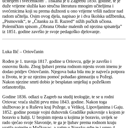
učiteljem i svećenikom”. Tiskana je u Zagrebu 1850. godine, te je
duže vrijeme služila kao stručna literatura mnogim učiteljima i
svećenicima koji su prema dužnosti u ono vrijeme vršili nadzor nad
radom učitelja. Osim ovog djela, napisao je i dva školska udžbenika,
„Pismovnik“, te „Čitanku za II. Razred“ nižih pučkih učiona.
Polemičkim spisom „Obrana Obuke malenih od njezina spisatelja”
iz 1851. godine završio je svoje pedagoško djelovanje.
Luka Ilić – Oriovčanin
Rođen je 1. travnja 1817. godine u Oriovcu, gdje je završio i
osnovnu školu. Zbog ljubavi prema rodnom mjestu svom imenu je
dodao pridjev Oriovčanin. Njegova baka bila mu je najveća potpora
u životu, te je uz njezinu pomoć pohađao gimnaziju u Požegi.
Nakon njezine smrti dobio je besplatan smještaj u požeškom
orfanotrofiju.
Godine 1836. odlazi u Zagreb na studij teologije, te se u rodni
Oriovac vraća služiti prvu misu 1843. godine. Nakon toga
službovao je u Ruševu kraj Požege, u Velikoj, Lipovljanima i Gaju.
1852. godine postaje vojni duhovnik Gradiške pukovnije s kojom je
boravio u Italiji. U brojnim mjesta u kojima je boravio, uvijek se
rado sjećao svoje Slavonije, te ga je ljubav prema rodnom kraju
vratila najprije u Mačkovac, a zatim u Novsku gdje je i umro 4.