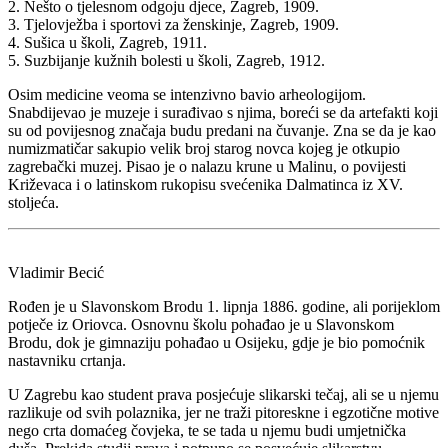
2. Nešto o tjelesnom odgoju djece, Zagreb, 1909.
3. Tjelovježba i sportovi za ženskinje, Zagreb, 1909.
4. Sušica u školi, Zagreb, 1911.
5. Suzbijanje kužnih bolesti u školi, Zagreb, 1912.
Osim medicine veoma se intenzivno bavio arheologijom.
Snabdijevao je muzeje i surađivao s njima, boreći se da artefakti koji
su od povijesnog značaja budu predani na čuvanje. Zna se da je kao
numizmatičar sakupio velik broj starog novca kojeg je otkupio
zagrebački muzej. Pisao je o nalazu krune u Malinu, o povijesti
Križevaca i o latinskom rukopisu svećenika Dalmatinca iz XV.
stoljeća.
Vladimir Becić
Rođen je u Slavonskom Brodu 1. lipnja 1886. godine, ali porijeklom
potječe iz Oriovca. Osnovnu školu pohađao je u Slavonskom
Brodu, dok je gimnaziju pohađao u Osijeku, gdje je bio pomoćnik
nastavniku crtanja.
U Zagrebu kao student prava posjećuje slikarski tečaj, ali se u njemu
razlikuje od svih polaznika, jer ne traži pitoreskne i egzotične motive
nego crta domaćeg čovjeka, te se tada u njemu budi umjetnička