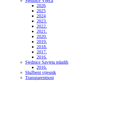
Sjednice Vijeća
2026
2025
2024
2023.
2022.
2021.
2020.
2019.
2018.
2017.
2016.
Sjednice Savjeta mladih
2016.
Službeni vijesnik
Transparentnost