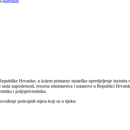
Republike Hrvatske, u kojem primarno strateško opredjeljenje inzistira 
rastu zaposlenosti, resorna ministarstva i ustanove u Republici Hrvats
zetnika i poljoprivrednika.
vođenje poticajnih mjera koji su u tijeku: