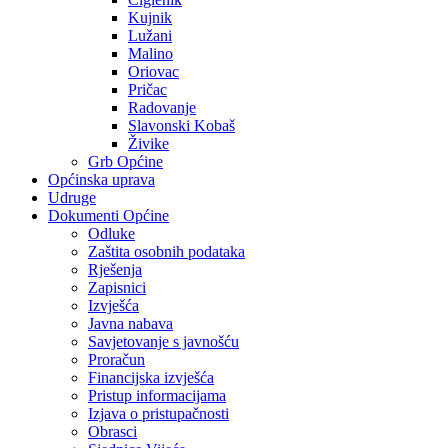
Kujnik
Lužani
Malino
Oriovac
Pričac
Radovanje
Slavonski Kobaš
Živike
Grb Općine
Općinska uprava
Udruge
Dokumenti Općine
Odluke
Zaštita osobnih podataka
Rješenja
Zapisnici
Izvješća
Javna nabava
Savjetovanje s javnošću
Proračun
Financijska izvješća
Pristup informacijama
Izjava o pristupačnosti
Obrasci