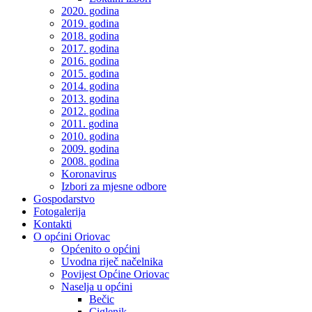
2020. godina
2019. godina
2018. godina
2017. godina
2016. godina
2015. godina
2014. godina
2013. godina
2012. godina
2011. godina
2010. godina
2009. godina
2008. godina
Koronavirus
Izbori za mjesne odbore
Gospodarstvo
Fotogalerija
Kontakti
O općini Oriovac
Općenito o općini
Uvodna riječ načelnika
Povijest Općine Oriovac
Naselja u općini
Bečic
Ciglenik