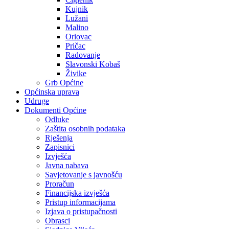
Kujnik
Lužani
Malino
Oriovac
Pričac
Radovanje
Slavonski Kobaš
Živike
Grb Općine
Općinska uprava
Udruge
Dokumenti Općine
Odluke
Zaštita osobnih podataka
Rješenja
Zapisnici
Izvješća
Javna nabava
Savjetovanje s javnošću
Proračun
Financijska izvješća
Pristup informacijama
Izjava o pristupačnosti
Obrasci