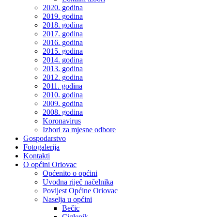
2020. godina
2019. godina
2018. godina
2017. godina
2016. godina
2015. godina
2014. godina
2013. godina
2012. godina
2011. godina
2010. godina
2009. godina
2008. godina
Koronavirus
Izbori za mjesne odbore
Gospodarstvo
Fotogalerija
Kontakti
O općini Oriovac
Općenito o općini
Uvodna riječ načelnika
Povijest Općine Oriovac
Naselja u općini
Bečic
Ciglenik