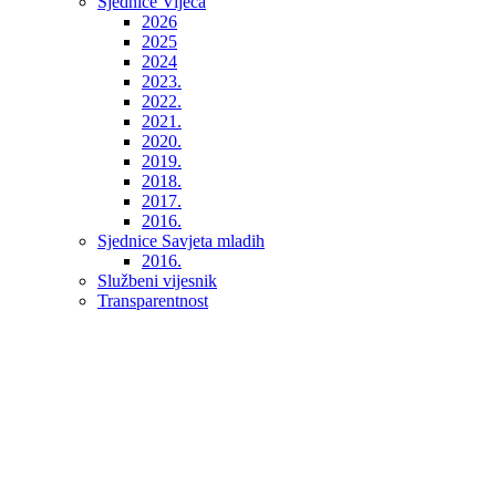
Sjednice Vijeća
2026
2025
2024
2023.
2022.
2021.
2020.
2019.
2018.
2017.
2016.
Sjednice Savjeta mladih
2016.
Službeni vijesnik
Transparentnost