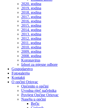
2020. godina
2019. godina
2018. godina
2017. godina
2016. godina
2015. godina
2014. godina
2013. godina
2012. godina
2011. godina
2010. godina
2009. godina
2008. godina
Koronavirus
Izbori za mjesne odbore
Gospodarstvo
Fotogalerija
Kontakti
O općini Oriovac
Općenito o općini
Uvodna riječ načelnika
Povijest Općine Oriovac
Naselja u općini
Bečic
Ciglenik