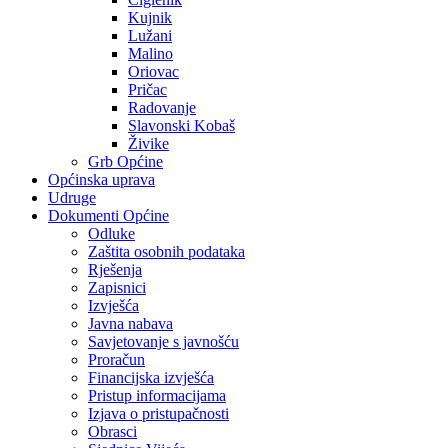
Kujnik
Lužani
Malino
Oriovac
Pričac
Radovanje
Slavonski Kobaš
Živike
Grb Općine
Općinska uprava
Udruge
Dokumenti Općine
Odluke
Zaštita osobnih podataka
Rješenja
Zapisnici
Izvješća
Javna nabava
Savjetovanje s javnošću
Proračun
Financijska izvješća
Pristup informacijama
Izjava o pristupačnosti
Obrasci