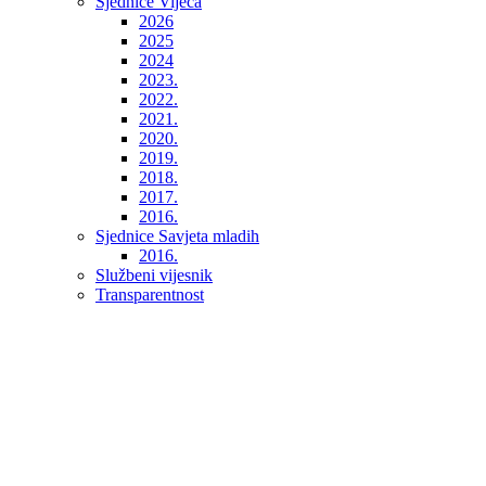
Sjednice Vijeća
2026
2025
2024
2023.
2022.
2021.
2020.
2019.
2018.
2017.
2016.
Sjednice Savjeta mladih
2016.
Službeni vijesnik
Transparentnost