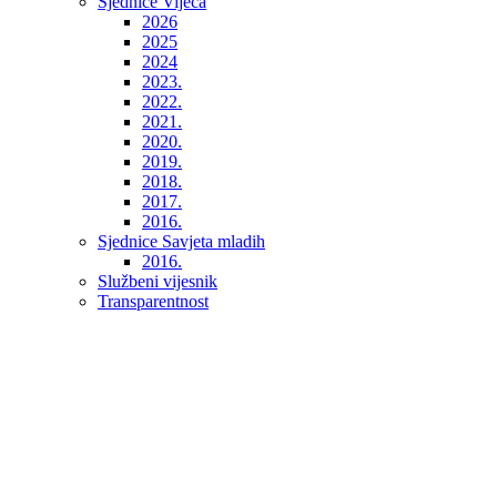
Sjednice Vijeća
2026
2025
2024
2023.
2022.
2021.
2020.
2019.
2018.
2017.
2016.
Sjednice Savjeta mladih
2016.
Službeni vijesnik
Transparentnost