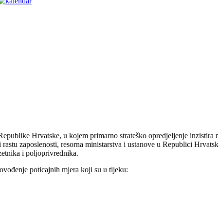
Republike Hrvatske, u kojem primarno strateško opredjeljenje inzistira 
rastu zaposlenosti, resorna ministarstva i ustanove u Republici Hrvats
zetnika i poljoprivrednika.
vođenje poticajnih mjera koji su u tijeku: