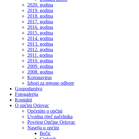
2020. godina
2019. godina
2018. godina
2017. godina
2016. godina
2015. godina
2014. godina
2013. godina
2012. godina
2011. godina
2010. godina
2009. godina
2008. godina
Koronavirus
Izbori za mjesne odbore
Gospodarstvo
Fotogalerija
Kontakti
O općini Oriovac
Općenito o općini
Uvodna riječ načelnika
Povijest Općine Oriovac
Naselja u općini
Bečic
Ciglenik