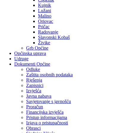
Kujnik
Lužani
Malino
Oriovac
Pričac
Radovanje
Slavonski Kobaš
Živike
Grb Općine
Općinska uprava
Udruge
Dokumenti Općine
Odluke
Zaštita osobnih podataka
Rješenja
Zapisnici
Izvješća
Javna nabava
Savjetovanje s javnošću
Proračun
Financijska izvješća
Pristup informacijama
Izjava o pristupačnosti
Obrasci