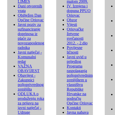
LIMES
malom 2009.
Dani otvorenih
IV. Izmjena i
vrata
dopuna PPUO
Obilježen Dan
Oriovac
Općine Oriovac
Obzor
Javni poziv za
Vijesti
sufinanciranje
Oriovačke
doprinosa iz
žetvene
plaće za
svečanosti
novozaposlenog
2012. - 2.dio
radnika
Povijesne
Javni natječaj -
ličnosti
Komunalni
Javni uvid u
redar
prijedlog
VAŽNA
Programa
OBAVIJEST
raspolaganja
Obavijest -
poljoprivrednim
Zakupnici
zemljištem u
poljoprivrednog
vlasništvu
zemljišta
Republike
ODLUKA o
Hrvatske na
produženju roka
području
za prijavu na
Općine Oriovac
javni natječaj -
Kontakti
Udruge
Javna nabava