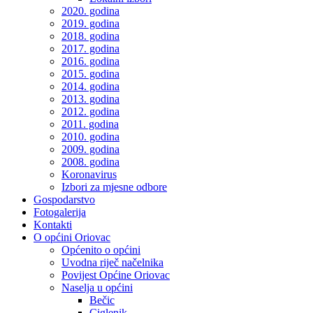
2020. godina
2019. godina
2018. godina
2017. godina
2016. godina
2015. godina
2014. godina
2013. godina
2012. godina
2011. godina
2010. godina
2009. godina
2008. godina
Koronavirus
Izbori za mjesne odbore
Gospodarstvo
Fotogalerija
Kontakti
O općini Oriovac
Općenito o općini
Uvodna riječ načelnika
Povijest Općine Oriovac
Naselja u općini
Bečic
Ciglenik