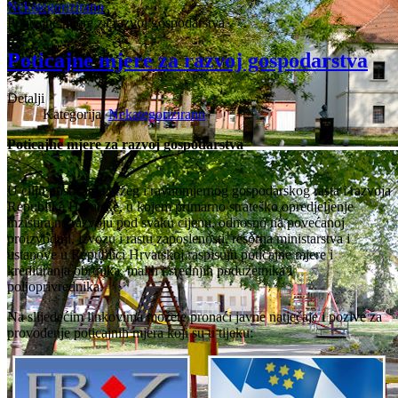
Nekategorizirano
Poticajne mjere za razvoj gospodarstva
Poticajne mjere za razvoj gospodarstva
Detalji
Kategorija:
Nekategorizirano
Poticajne mjere za razvoj gospodarstva
U cilju postizanja bržeg i ravnomjernog gospodarskog rasta i razvoja
Republike Hrvatske, u kojem primarno strateško opredjeljenje
inzistira na razvoju pod svaku cijenu, odnosno na povećanoj
proizvodnji, izvozu i rastu zaposlenosti, resorna ministarstva i
ustanove u Republici Hrvatskoj raspisuju poticajne mjere i
kreditiranja obrtnika, malih i srednjih poduzetnika i
poljoprivrednika.
Na slijedećim linkovima možete pronaći javne natječaje i pozive za
provođenje poticajnih mjera koji su u tijeku: