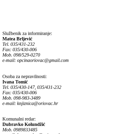
Službenik za informiranje:
Matea Brljević
Tel. 035/431-232
Fax: 035/430-006
Mob. 098/529-0270
e-mail:
opcinaoriovac@gmail.com
Osoba za nepravilnosti:
Ivana Tomić
Tel. 035/430-147, 035/431-232
Fax: 035/430-006
Mob. 098-983-3489
e-mail:
knjiznica@oriovac.hr
Komunalni redar:
Dubravko Kolundžić
Mob. 0989833485