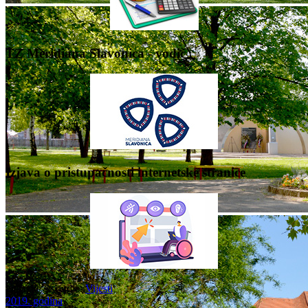
TZ Meridiana Slavonica - vodič
Izjava o pristupačnosti internetske stranice
Nalazite se ovdje:
Vijesti
2019. godina