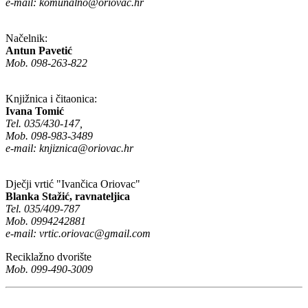
e-mail:
komunalno@oriovac.hr
Načelnik:
Antun Pavetić
Mob. 098-263-822
Knjižnica i čitaonica:
Ivana Tomić
Tel. 035/430-147,
Mob. 098-983-3489
e-mail:
knjiznica@oriovac.hr
Dječji vrtić "Ivančica Oriovac"
Blanka Stažić, ravnateljica
Tel. 035/409-787
Mob. 0994242881
e-mail:
vrtic.oriovac@gmail.com
Reciklažno dvorište
Mob. 099-490-3009