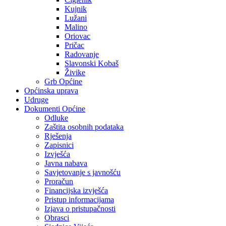
Kujnik
Lužani
Malino
Oriovac
Pričac
Radovanje
Slavonski Kobaš
Živike
Grb Općine
Općinska uprava
Udruge
Dokumenti Općine
Odluke
Zaštita osobnih podataka
Rješenja
Zapisnici
Izvješća
Javna nabava
Savjetovanje s javnošću
Proračun
Financijska izvješća
Pristup informacijama
Izjava o pristupačnosti
Obrasci