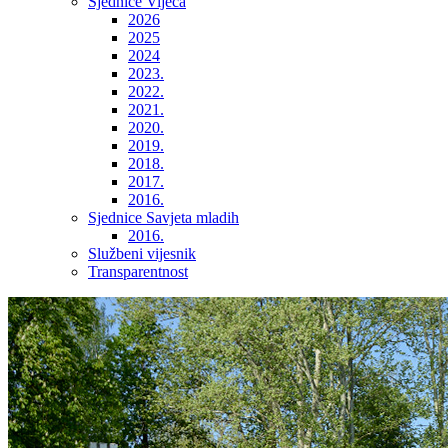
Sjednice Vijeća
2026
2025
2024
2023.
2022.
2021.
2020.
2019.
2018.
2017.
2016.
Sjednice Savjeta mladih
2016.
Službeni vijesnik
Transparentnost