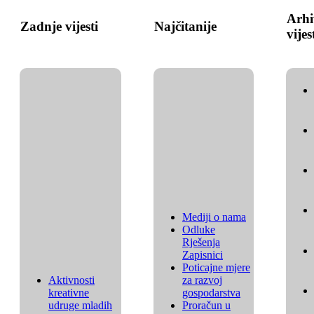
Arhi
Zadnje vijesti
Najčitanije
vijes
Mediji o nama
Odluke
Rješenja
Zapisnici
Poticajne mjere
Aktivnosti
za razvoj
kreativne
gospodarstva
udruge mladih
Proračun u