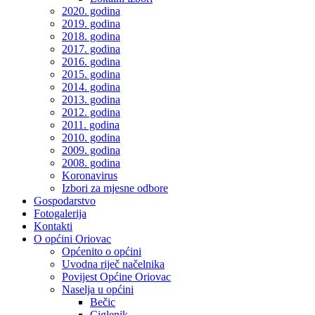
2020. godina
2019. godina
2018. godina
2017. godina
2016. godina
2015. godina
2014. godina
2013. godina
2012. godina
2011. godina
2010. godina
2009. godina
2008. godina
Koronavirus
Izbori za mjesne odbore
Gospodarstvo
Fotogalerija
Kontakti
O općini Oriovac
Općenito o općini
Uvodna riječ načelnika
Povijest Općine Oriovac
Naselja u općini
Bečic
Ciglenik