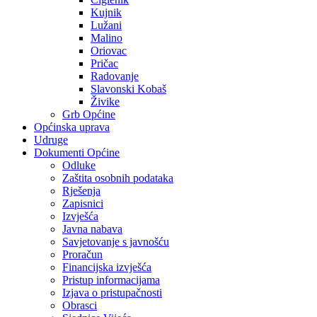
Kujnik
Lužani
Malino
Oriovac
Pričac
Radovanje
Slavonski Kobaš
Živike
Grb Općine
Općinska uprava
Udruge
Dokumenti Općine
Odluke
Zaštita osobnih podataka
Rješenja
Zapisnici
Izvješća
Javna nabava
Savjetovanje s javnošću
Proračun
Financijska izvješća
Pristup informacijama
Izjava o pristupačnosti
Obrasci