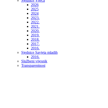
Sjednice Vijeća
2026
2025
2024
2023.
2022.
2021.
2020.
2019.
2018.
2017.
2016.
Sjednice Savjeta mladih
2016.
Službeni vijesnik
Transparentnost