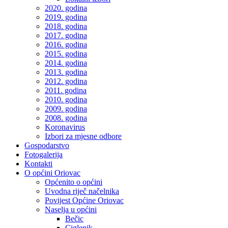
2020. godina
2019. godina
2018. godina
2017. godina
2016. godina
2015. godina
2014. godina
2013. godina
2012. godina
2011. godina
2010. godina
2009. godina
2008. godina
Koronavirus
Izbori za mjesne odbore
Gospodarstvo
Fotogalerija
Kontakti
O općini Oriovac
Općenito o općini
Uvodna riječ načelnika
Povijest Općine Oriovac
Naselja u općini
Bečic
Ciglenik