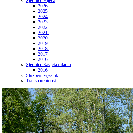
Sjednice Vijeća
2026
2025
2024
2023.
2022.
2021.
2020.
2019.
2018.
2017.
2016.
Sjednice Savjeta mladih
2016.
Službeni vijesnik
Transparentnost