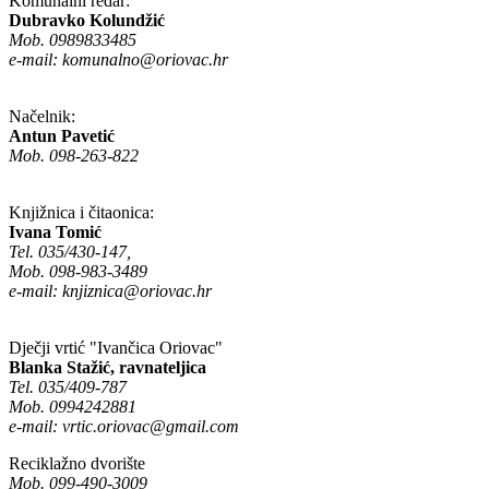
Komunalni redar:
Dubravko Kolundžić
Mob. 0989833485
e-mail:
komunalno@oriovac.hr
Načelnik:
Antun Pavetić
Mob. 098-263-822
Knjižnica i čitaonica:
Ivana Tomić
Tel. 035/430-147,
Mob. 098-983-3489
e-mail:
knjiznica@oriovac.hr
Dječji vrtić "Ivančica Oriovac"
Blanka Stažić, ravnateljica
Tel. 035/409-787
Mob. 0994242881
e-mail:
vrtic.oriovac@gmail.com
Reciklažno dvorište
Mob. 099-490-3009