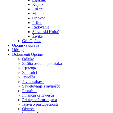
Kujnik
Lužani
Malino
Oriovac
Pričac
Radovanje
Slavonski Kobaš
Živike
Grb Općine
Općinska uprava
Udruge
Dokumenti Općine
Odluke
Zaštita osobnih podataka
Rješenja
Zapisnici
Izvješća
Javna nabava
Savjetovanje s javnošću
Proračun
Financijska izvješća
Pristup informacijama
Izjava o pristupačnosti
Obrasci