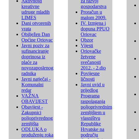
Aktivnosti
za razvoj
kreativne
gospodarstva
udruge mladih
Proračun u
LIMES
malom 2009.
Dani otvorenih
IV. Izmjena i
vrata
dopuna PPUO
Obilježen Dan
Oriovac
Općine Oriovac
Obzor
Javni poziv za
Vijesti
sufinanciranje
Oriovačke
doprinosa iz
žetvene
plaće za
svečanosti
novozaposlenog
2012. - 2.dio
radnika
Povijesne
Javni natječaj -
ličnosti
Komunalni
Javni uvid u
redar
prijedlog
VAŽNA
Programa
OBAVIJEST
raspolaganja
Obavijest -
poljoprivrednim
Zakupnici
zemljištem u
poljoprivrednog
vlasništvu
zemljišta
Republike
ODLUKA o
Hrvatske na
produženju roka
području