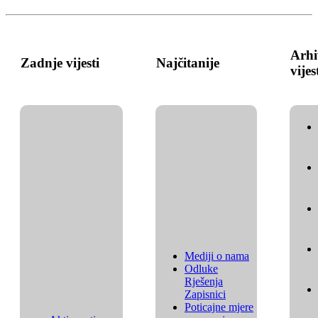
Arhi
Zadnje vijesti
Najčitanije
vijes
Mediji o nama
Odluke
Rješenja
Zapisnici
Poticajne mjere