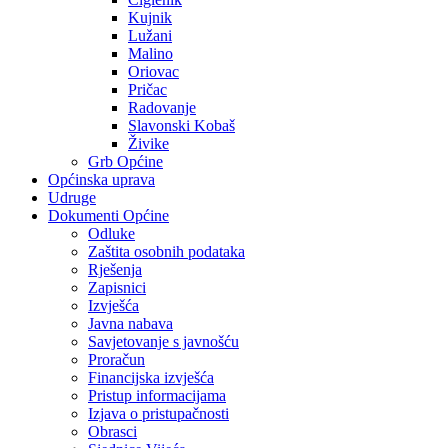
Kujnik
Lužani
Malino
Oriovac
Pričac
Radovanje
Slavonski Kobaš
Živike
Grb Općine
Općinska uprava
Udruge
Dokumenti Općine
Odluke
Zaštita osobnih podataka
Rješenja
Zapisnici
Izvješća
Javna nabava
Savjetovanje s javnošću
Proračun
Financijska izvješća
Pristup informacijama
Izjava o pristupačnosti
Obrasci