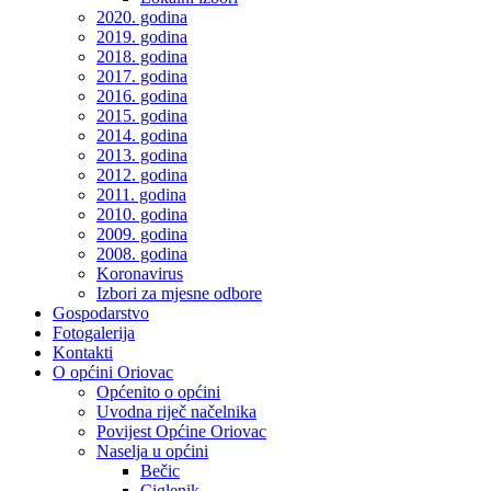
2020. godina
2019. godina
2018. godina
2017. godina
2016. godina
2015. godina
2014. godina
2013. godina
2012. godina
2011. godina
2010. godina
2009. godina
2008. godina
Koronavirus
Izbori za mjesne odbore
Gospodarstvo
Fotogalerija
Kontakti
O općini Oriovac
Općenito o općini
Uvodna riječ načelnika
Povijest Općine Oriovac
Naselja u općini
Bečic
Ciglenik