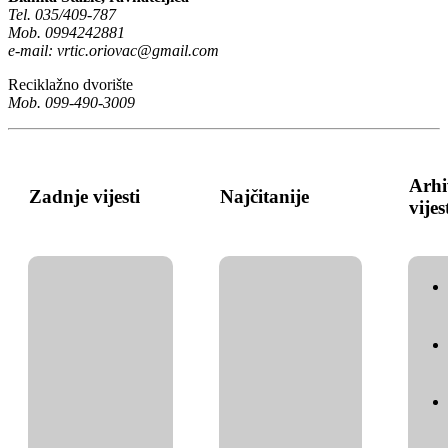
Tel. 035/409-787
Mob. 0994242881
e-mail:
vrtic.oriovac@gmail.com
Reciklažno dvorište
Mob. 099-490-3009
Arhi
Zadnje vijesti
Najčitanije
vijes