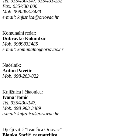
Tel. 035/430-147, 035/431-232
Fax: 035/430-006
Mob. 098-983-3489
e-mail:
knjiznica@oriovac.hr
Komunalni redar:
Dubravko Kolundžić
Mob. 0989833485
e-mail:
komunalno@oriovac.hr
Načelnik:
Antun Pavetić
Mob. 098-263-822
Knjižnica i čitaonica:
Ivana Tomić
Tel. 035/430-147,
Mob. 098-983-3489
e-mail:
knjiznica@oriovac.hr
Dječji vrtić "Ivančica Oriovac"
Blanka Stažić, ravnateljica