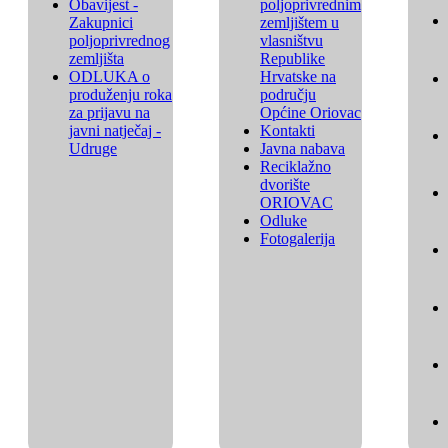
Obavijest -
poljoprivrednim
Zakupnici
zemljištem u
poljoprivrednog
vlasništvu
zemljišta
Republike
ODLUKA o
Hrvatske na
produženju roka
području
za prijavu na
Općine Oriovac
javni natječaj -
Kontakti
Udruge
Javna nabava
Reciklažno
dvorište
ORIOVAC
Odluke
Fotogalerija