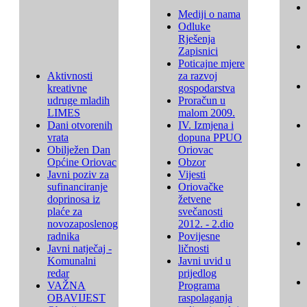
Mediji o nama
Odluke
Rješenja
Zapisnici
Poticajne mjere
Aktivnosti
za razvoj
kreativne
gospodarstva
udruge mladih
Proračun u
LIMES
malom 2009.
Dani otvorenih
IV. Izmjena i
vrata
dopuna PPUO
Obilježen Dan
Oriovac
Općine Oriovac
Obzor
Javni poziv za
Vijesti
sufinanciranje
Oriovačke
doprinosa iz
žetvene
plaće za
svečanosti
novozaposlenog
2012. - 2.dio
radnika
Povijesne
Javni natječaj -
ličnosti
Komunalni
Javni uvid u
redar
prijedlog
VAŽNA
Programa
OBAVIJEST
raspolaganja