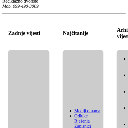
Reciklažno dvorište
Mob. 099-490-3009
Arhi
Zadnje vijesti
Najčitanije
vijes
Mediji o nama
Odluke
Rješenja
Zapisnici