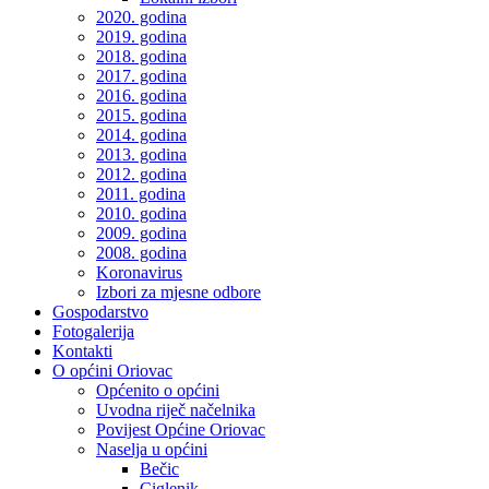
2020. godina
2019. godina
2018. godina
2017. godina
2016. godina
2015. godina
2014. godina
2013. godina
2012. godina
2011. godina
2010. godina
2009. godina
2008. godina
Koronavirus
Izbori za mjesne odbore
Gospodarstvo
Fotogalerija
Kontakti
O općini Oriovac
Općenito o općini
Uvodna riječ načelnika
Povijest Općine Oriovac
Naselja u općini
Bečic
Ciglenik