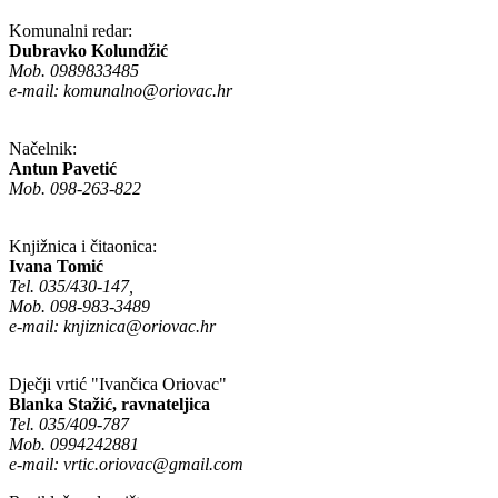
Komunalni redar:
Dubravko Kolundžić
Mob. 0989833485
e-mail:
komunalno@oriovac.hr
Načelnik:
Antun Pavetić
Mob. 098-263-822
Knjižnica i čitaonica:
Ivana Tomić
Tel. 035/430-147,
Mob. 098-983-3489
e-mail:
knjiznica@oriovac.hr
Dječji vrtić "Ivančica Oriovac"
Blanka Stažić, ravnateljica
Tel. 035/409-787
Mob. 0994242881
e-mail:
vrtic.oriovac@gmail.com