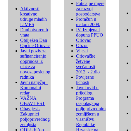
Poticajne mjere
Aktivnosti
za razvoj
kreativne
gospodarstva
udruge mladih
Proračun u
LIMES
malom 2009.
Dani otvorenih
IV. Izmjena i
vrata
dopuna PPUO
Obilježen Dan
Oriovac
Općine Oriovac
Obzor
Javni poziv za
Vijesti
sufinanciranje
Oriovačke
doprinosa iz
žetvene
plaće za
svečanosti
novozaposlenog
2012. - 2.dio
radnika
Povijesne
Javni natječaj -
ličnosti
Komunalni
Javni uvid u
redar
prijedlog
VAŽNA
Programa
OBAVIJEST
raspolaganja
Obavijest -
poljoprivrednim
Zakupnici
zemljištem u
poljoprivrednog
vlasništvu
zemljišta
Republike
ODLUKA o
Hrvatske na