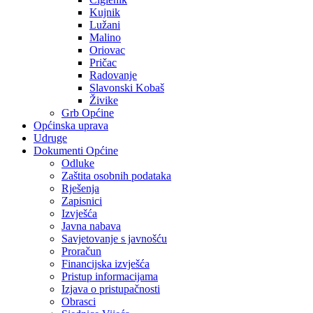
Kujnik
Lužani
Malino
Oriovac
Pričac
Radovanje
Slavonski Kobaš
Živike
Grb Općine
Općinska uprava
Udruge
Dokumenti Općine
Odluke
Zaštita osobnih podataka
Rješenja
Zapisnici
Izvješća
Javna nabava
Savjetovanje s javnošću
Proračun
Financijska izvješća
Pristup informacijama
Izjava o pristupačnosti
Obrasci