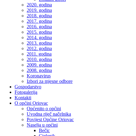
2020. godina
2019. godina
2018. godina
2017. godina
2016. godina
2015. godina
2014. godina
2013. godina
2012. godina
2011. godina
2010. godina
2009. godina
2008. godina
Koronavirus
Izbori za mjesne odbore
Gospodarstvo
Fotogalerija
Kontakti
O općini Oriovac
Općenito o općini
Uvodna riječ načelnika
Povijest Općine Oriovac
Naselja u općini
Bečic
Ciglenik