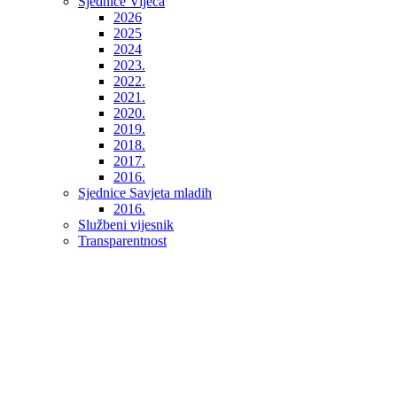
Sjednice Vijeća
2026
2025
2024
2023.
2022.
2021.
2020.
2019.
2018.
2017.
2016.
Sjednice Savjeta mladih
2016.
Službeni vijesnik
Transparentnost