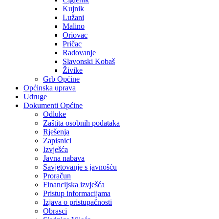
Kujnik
Lužani
Malino
Oriovac
Pričac
Radovanje
Slavonski Kobaš
Živike
Grb Općine
Općinska uprava
Udruge
Dokumenti Općine
Odluke
Zaštita osobnih podataka
Rješenja
Zapisnici
Izvješća
Javna nabava
Savjetovanje s javnošću
Proračun
Financijska izvješća
Pristup informacijama
Izjava o pristupačnosti
Obrasci