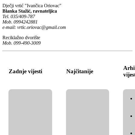
Dječji vrtić "Ivančica Oriovac"
Blanka Stažić, ravnateljica
Tel. 035/409-787
Mob. 0994242881
e-mail:
vrtic.oriovac@gmail.com
Reciklažno dvorište
Mob. 099-490-3009
Arhi
Zadnje vijesti
Najčitanije
vijes