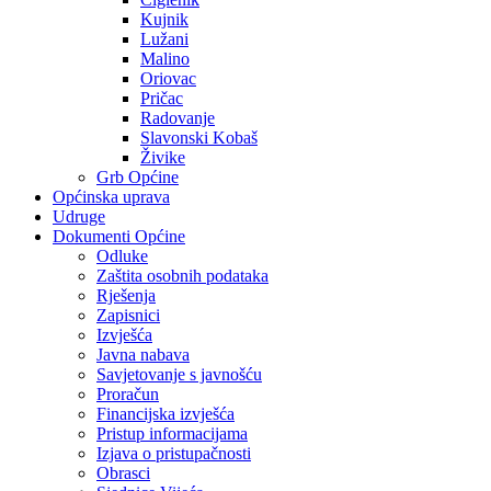
Kujnik
Lužani
Malino
Oriovac
Pričac
Radovanje
Slavonski Kobaš
Živike
Grb Općine
Općinska uprava
Udruge
Dokumenti Općine
Odluke
Zaštita osobnih podataka
Rješenja
Zapisnici
Izvješća
Javna nabava
Savjetovanje s javnošću
Proračun
Financijska izvješća
Pristup informacijama
Izjava o pristupačnosti
Obrasci