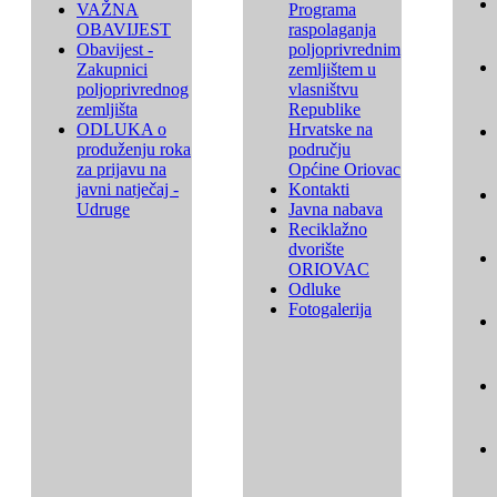
VAŽNA
Programa
OBAVIJEST
raspolaganja
Obavijest -
poljoprivrednim
Zakupnici
zemljištem u
poljoprivrednog
vlasništvu
zemljišta
Republike
ODLUKA o
Hrvatske na
produženju roka
području
za prijavu na
Općine Oriovac
javni natječaj -
Kontakti
Udruge
Javna nabava
Reciklažno
dvorište
ORIOVAC
Odluke
Fotogalerija