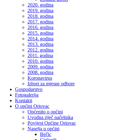
2020. godina
2019. godina
2018. godina
2017. godina
2016. godina
2015. godina
2014. godina
2013. godina
2012. godina
2011. godina
2010. godina
2009. godina
2008. godina
Koronavirus
Izbori za mjesne odbore
Gospodarstvo
Fotogalerija
Kontakti
O općini Oriovac
Općenito o općini
Uvodna riječ načelnika
Povijest Općine Oriovac
Naselja u općini
Bečic
Ciglenik