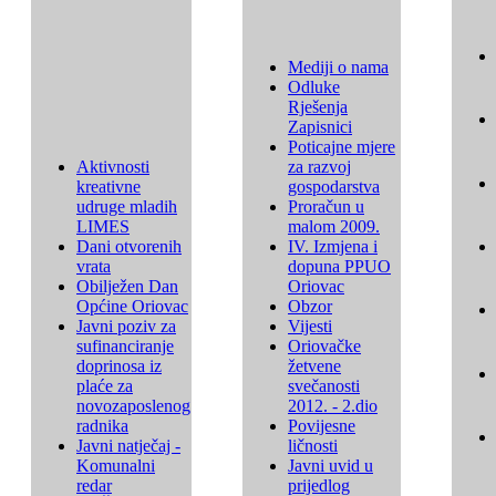
Mediji o nama
Odluke
Rješenja
Zapisnici
Poticajne mjere
Aktivnosti
za razvoj
kreativne
gospodarstva
udruge mladih
Proračun u
LIMES
malom 2009.
Dani otvorenih
IV. Izmjena i
vrata
dopuna PPUO
Obilježen Dan
Oriovac
Općine Oriovac
Obzor
Javni poziv za
Vijesti
sufinanciranje
Oriovačke
doprinosa iz
žetvene
plaće za
svečanosti
novozaposlenog
2012. - 2.dio
radnika
Povijesne
Javni natječaj -
ličnosti
Komunalni
Javni uvid u
redar
prijedlog