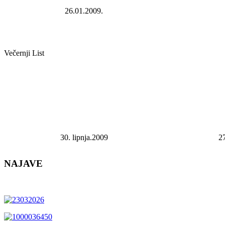
26.01.2009.
Večernji List
30. lipnja.2009
27
NAJAVE