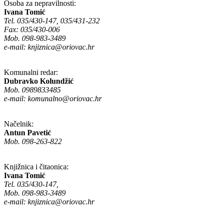
Osoba za nepravilnosti:
Ivana Tomić
Tel. 035/430-147, 035/431-232
Fax: 035/430-006
Mob. 098-983-3489
e-mail:
knjiznica@oriovac.hr
Komunalni redar:
Dubravko Kolundžić
Mob. 0989833485
e-mail:
komunalno@oriovac.hr
Načelnik:
Antun Pavetić
Mob. 098-263-822
Knjižnica i čitaonica:
Ivana Tomić
Tel. 035/430-147,
Mob. 098-983-3489
e-mail:
knjiznica@oriovac.hr