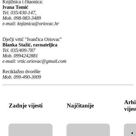
Knjižnica i čitaonica:
Ivana Tomić
Tel. 035/430-147,
Mob. 098-983-3489
e-mail:
knjiznica@oriovac.hr
Dječji vrtić "Ivančica Oriovac"
Blanka Stažić, ravnateljica
Tel. 035/409-787
Mob. 0994242881
e-mail:
vrtic.oriovac@gmail.com
Reciklažno dvorište
Mob. 099-490-3009
Arhi
Zadnje vijesti
Najčitanije
vijes