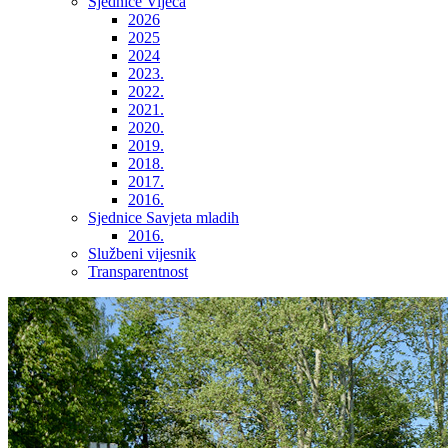
Sjednice Vijeća
2026
2025
2024
2023.
2022.
2021.
2020.
2019.
2018.
2017.
2016.
Sjednice Savjeta mladih
2016.
Službeni vijesnik
Transparentnost