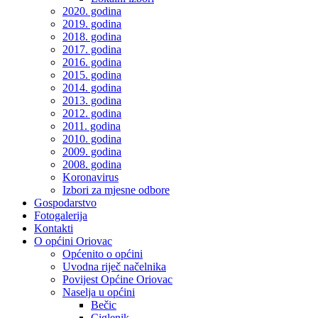
2020. godina
2019. godina
2018. godina
2017. godina
2016. godina
2015. godina
2014. godina
2013. godina
2012. godina
2011. godina
2010. godina
2009. godina
2008. godina
Koronavirus
Izbori za mjesne odbore
Gospodarstvo
Fotogalerija
Kontakti
O općini Oriovac
Općenito o općini
Uvodna riječ načelnika
Povijest Općine Oriovac
Naselja u općini
Bečic
Ciglenik