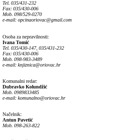
Tel. 035/431-232
Fax: 035/430-006
Mob. 098/529-0270
e-mail:
opcinaoriovac@gmail.com
Osoba za nepravilnosti:
Ivana Tomić
Tel. 035/430-147, 035/431-232
Fax: 035/430-006
Mob. 098-983-3489
e-mail:
knjiznica@oriovac.hr
Komunalni redar:
Dubravko Kolundžić
Mob. 0989833485
e-mail:
komunalno@oriovac.hr
Načelnik:
Antun Pavetić
Mob. 098-263-822