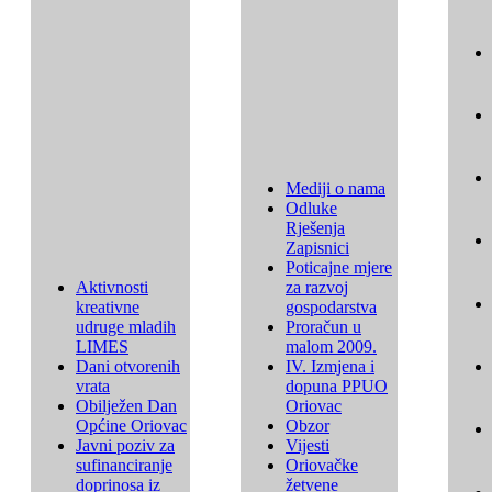
Mediji o nama
Odluke
Rješenja
Zapisnici
Poticajne mjere
Aktivnosti
za razvoj
kreativne
gospodarstva
udruge mladih
Proračun u
LIMES
malom 2009.
Dani otvorenih
IV. Izmjena i
vrata
dopuna PPUO
Obilježen Dan
Oriovac
Općine Oriovac
Obzor
Javni poziv za
Vijesti
sufinanciranje
Oriovačke
doprinosa iz
žetvene