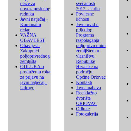
plaće za
svečanosti
novozaposlenog
2012. - 2.dio
radnika
Povijesne
Javni natječaj -
ličnosti
Komunalni
Javni uvid u
redar
prijedlog
VAŽNA
Programa
OBAVIJEST
raspolaganja
Obavijest -
poljoprivrednim
Zakupnici
zemljištem u
poljoprivrednog
vlasništvu
zemljišta
Republike
ODLUKA o
Hrvatske na
produženju roka
području
za prijavu na
Općine Oriovac
javni natječaj -
Kontakti
Udruge
Javna nabava
Reciklažno
dvorište
ORIOVAC
Odluke
Fotogalerija