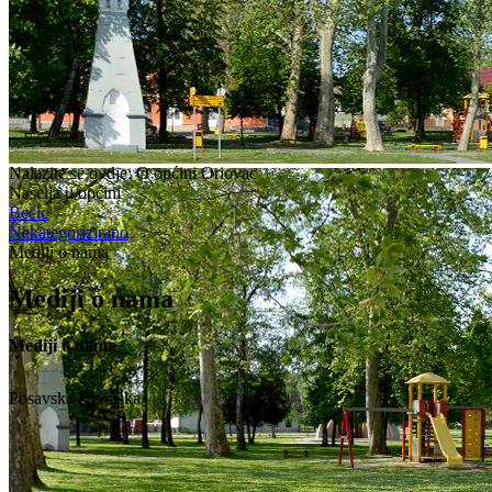
Nalazite se ovdje:
O općini Oriovac
Naselja u općini
Bečic
Nekategorizirano
Mediji o nama
Mediji o nama
Mediji o nama
Posavska Hrvatska