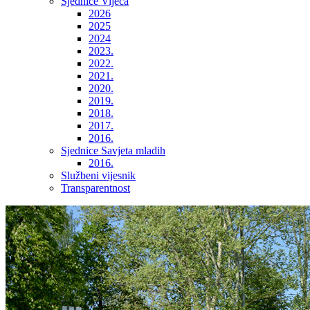
Sjednice Vijeća
2026
2025
2024
2023.
2022.
2021.
2020.
2019.
2018.
2017.
2016.
Sjednice Savjeta mladih
2016.
Službeni vijesnik
Transparentnost