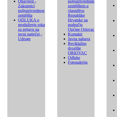
Obavijest -
poljoprivrednim
Zakupnici
zemljištem u
poljoprivrednog
vlasništvu
zemljišta
Republike
ODLUKA o
Hrvatske na
produženju roka
području
za prijavu na
Općine Oriovac
javni natječaj -
Kontakti
Udruge
Javna nabava
Reciklažno
dvorište
ORIOVAC
Odluke
Fotogalerija