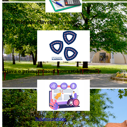
TZ Meridiana Slavonica - vodič
Izjava o pristupačnosti internetske stranice
Nalazite se ovdje:
Nekategorizirano
Mediji o nama