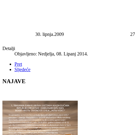
30. lipnja.2009
27
Detalji
Objavljeno: Nedjelja, 08. Lipanj 2014.
Pret
Sljedeće
NAJAVE