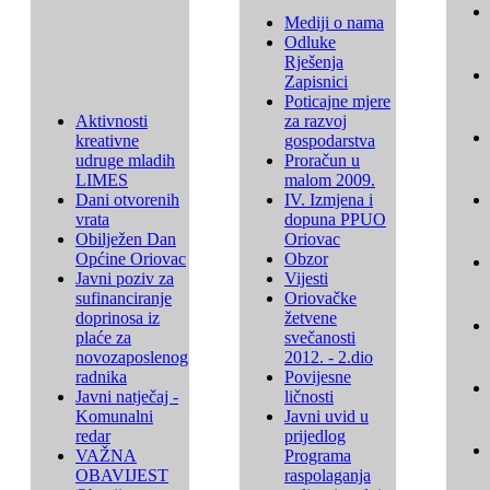
Mediji o nama
Odluke
Rješenja
Zapisnici
Poticajne mjere
Aktivnosti
za razvoj
kreativne
gospodarstva
udruge mladih
Proračun u
LIMES
malom 2009.
Dani otvorenih
IV. Izmjena i
vrata
dopuna PPUO
Obilježen Dan
Oriovac
Općine Oriovac
Obzor
Javni poziv za
Vijesti
sufinanciranje
Oriovačke
doprinosa iz
žetvene
plaće za
svečanosti
novozaposlenog
2012. - 2.dio
radnika
Povijesne
Javni natječaj -
ličnosti
Komunalni
Javni uvid u
redar
prijedlog
VAŽNA
Programa
OBAVIJEST
raspolaganja