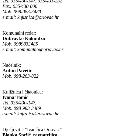
Tel. 035/430-147, 035/431-232
Fax: 035/430-006
Mob. 098-983-3489
e-mail:
knjiznica@oriovac.hr
Komunalni redar:
Dubravko Kolundžić
Mob. 0989833485
e-mail:
komunalno@oriovac.hr
Načelnik:
Antun Pavetić
Mob. 098-263-822
Knjižnica i čitaonica:
Ivana Tomić
Tel. 035/430-147,
Mob. 098-983-3489
e-mail:
knjiznica@oriovac.hr
Dječji vrtić "Ivančica Oriovac"
Blanka Stažić, ravnateljica