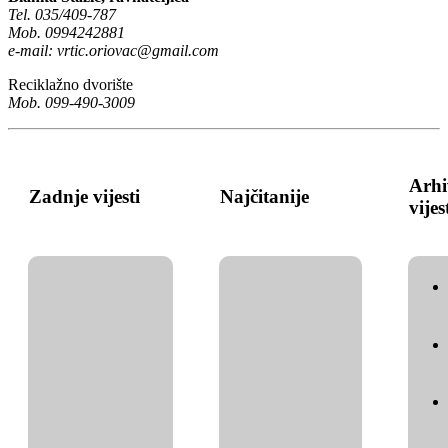
Tel. 035/409-787
Mob. 0994242881
e-mail:
vrtic.oriovac@gmail.com
Reciklažno dvorište
Mob. 099-490-3009
Arhi
Zadnje vijesti
Najčitanije
vijes