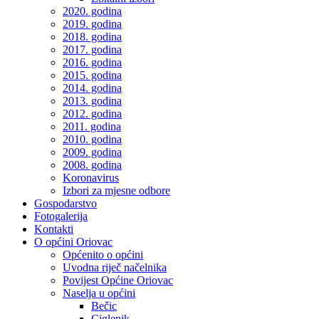
2020. godina
2019. godina
2018. godina
2017. godina
2016. godina
2015. godina
2014. godina
2013. godina
2012. godina
2011. godina
2010. godina
2009. godina
2008. godina
Koronavirus
Izbori za mjesne odbore
Gospodarstvo
Fotogalerija
Kontakti
O općini Oriovac
Općenito o općini
Uvodna riječ načelnika
Povijest Općine Oriovac
Naselja u općini
Bečic
Ciglenik