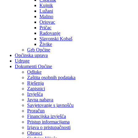
Kujnik
Lužani
Malino
Oriovac
Pričac
Radovanje
Slavonski Kobaš
Živike
Grb Općine
Općinska uprava
Udruge
Dokumenti Općine
Odluke
Zaštita osobnih podataka
Rješenja
Zapisnici
Izvješća
Javna nabava
Savjetovanje s javnošću
Proračun
Financijska izvješća
Pristup informacijama
Izjava o pristupačnosti
Obrasci