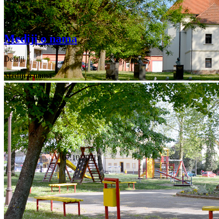
Vijesti
Mediji o nama
Detalji
Mediji o nama
Posavska Hrvatska
07.10.2011.