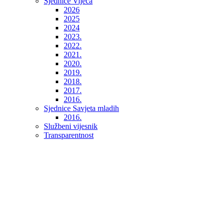
Sjednice Vijeća
2026
2025
2024
2023.
2022.
2021.
2020.
2019.
2018.
2017.
2016.
Sjednice Savjeta mladih
2016.
Službeni vijesnik
Transparentnost