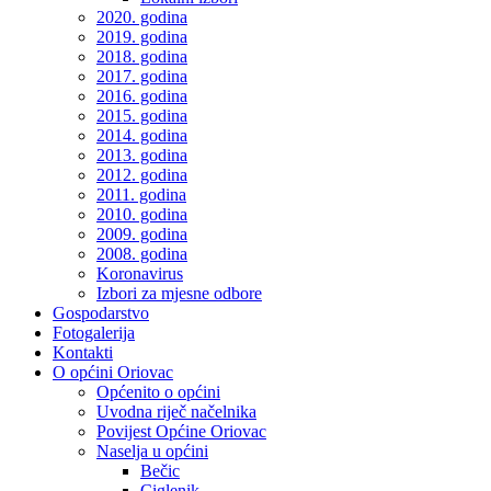
2020. godina
2019. godina
2018. godina
2017. godina
2016. godina
2015. godina
2014. godina
2013. godina
2012. godina
2011. godina
2010. godina
2009. godina
2008. godina
Koronavirus
Izbori za mjesne odbore
Gospodarstvo
Fotogalerija
Kontakti
O općini Oriovac
Općenito o općini
Uvodna riječ načelnika
Povijest Općine Oriovac
Naselja u općini
Bečic
Ciglenik