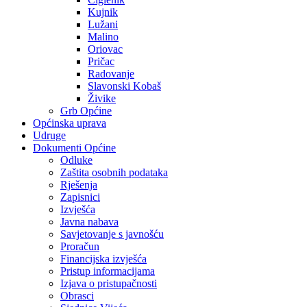
Kujnik
Lužani
Malino
Oriovac
Pričac
Radovanje
Slavonski Kobaš
Živike
Grb Općine
Općinska uprava
Udruge
Dokumenti Općine
Odluke
Zaštita osobnih podataka
Rješenja
Zapisnici
Izvješća
Javna nabava
Savjetovanje s javnošću
Proračun
Financijska izvješća
Pristup informacijama
Izjava o pristupačnosti
Obrasci