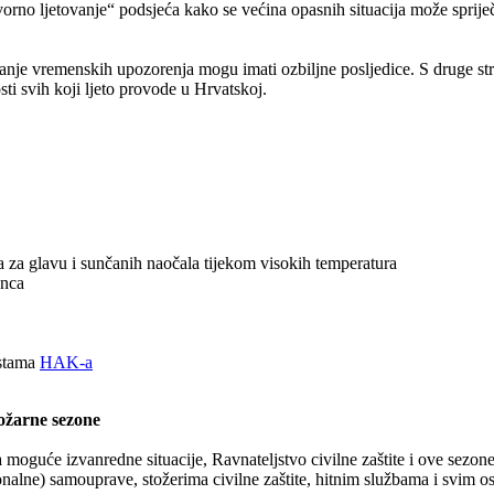
rno ljetovanje“ podsjeća kako se većina opasnih situacija može spriječ
anje vremenskih upozorenja mogu imati ozbiljne posljedice. S druge st
ti svih koji ljeto provode u Hrvatskoj.
la za glavu i sunčanih naočala tijekom visokih temperatura
unca
estama
HAK-a
požarne sezone
 moguće izvanredne situacije, Ravnateljstvo civilne zaštite i ove sezon
onalne) samouprave, stožerima civilne zaštite, hitnim službama i svim o