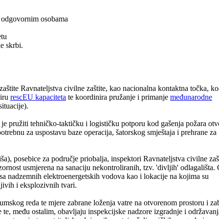
a i odgovornim osobama
etu
e skrbi.
štite Ravnateljstva civilne zaštite, kao nacionalna kontaktna točka, ko
viru
rescEU kapaciteta
te koordinira pružanje i primanje
međunarodne
ituacije).
je pružiti tehničko-taktičku i logističku potporu kod gašenja požara ot
 potrebnu za uspostavu baze operacija, šatorskog smještaja i prehrane za
a), posebice za područje priobalja, inspektori Ravnateljstva civilne zaš
rnost usmjerena na sanaciju nekontroliranih, tzv. 'divljih' odlagališta.
asa nadzemnih elektroenergetskih vodova kao i lokacije na kojima su
ivih i eksplozivnih tvari.
umskog reda te mjere zabrane loženja vatre na otvorenom prostoru i za
 te, među ostalim, obavljaju inspekcijske nadzore izgradnje i održavanj