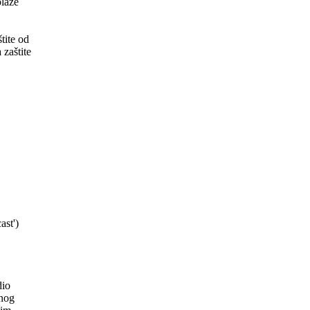
olaze
tite od
 zaštite
ast')
dio
enog