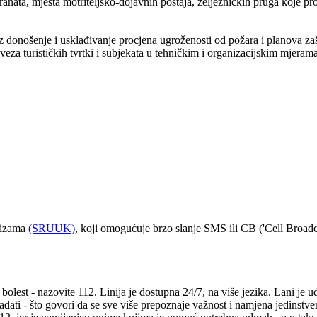
ranata, mjesta motriteljsko-dojavnih postaja, željezničkih pruga koje pr
z donošenje i usklađivanje procjena ugroženosti od požara i planova zaš
eza turističkih tvrtki i subjekata u tehničkim i organizacijskim mjerama
krizama
(SRUUK)
, koji omogućuje brzo slanje SMS ili CB ('Cell Broadc
bolest - nazovite 112. Linija je dostupna 24/7, na više jezika. Lani je u
adati - što govori da se sve više prepoznaje važnost i namjena jedinstv