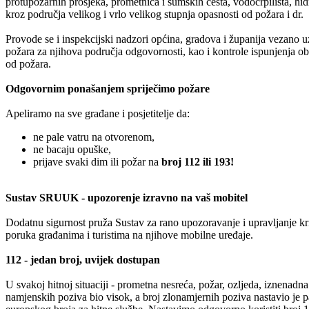
protupožarnih prosjeka, prometnica i šumskih cesta, vodocrpilišta, hid
kroz područja velikog i vrlo velikog stupnja opasnosti od požara i dr.
Provode se i inspekcijski nadzori općina, gradova i županija vezano u
požara za njihova područja odgovornosti, kao i kontrole ispunjenja obv
od požara.
Odgovornim ponašanjem spriječimo požare
Apeliramo na sve građane i posjetitelje da:
ne pale vatru na otvorenom,
ne bacaju opuške,
prijave svaki dim ili požar na
broj 112 ili 193!
Sustav SRUUK - upozorenje izravno na vaš mobitel
Dodatnu sigurnost pruža Sustav za rano upozoravanje i upravljanje 
poruka građanima i turistima na njihove mobilne uređaje.
112 - jedan broj, uvijek dostupan
U svakoj hitnoj situaciji - prometna nesreća, požar, ozljeda, iznenadna 
namjenskih poziva bio visok, a broj zlonamjernih poziva nastavio je p