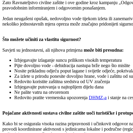
Zato Ravnateljstvo civilne zaštite i ove godine kroz kampanju „Odgovo
pravodobnim informiranjem i odgovornim ponašanjem.
Jedan neugašeni opušak, nedovoljno vode tijekom izleta ili zanemariv
nekoliko jednostavnih mjera opreza može značajno pridonijeti sigurnos
Što možete učiniti za vlastitu sigurnost?
Savjeti su jednostavni, ali njihova primjena
može biti presudna:
Izbjegavajte izlaganje suncu prilikom visokih temperatura
Pijte dovoljno vode - dehidracija nastupa brže nego što mislite
Nosite prikladnu odjeću poput lagane i svijetle odjeće, pokriva
Za izlete u prirodu ponesite dovoljno hrane, vode i zaštitu od s
Redovito koristite zaštitna sredstva od UV zračenja
Izbjegavajte putovanja u najtoplijem dijelu dana
Ne palite vatru na otvorenom
Redovito pratite vremenska upozorenja
DHMZ-a
i stanje na c
Pojačane aktivnosti sustava civilne zaštite uoči turističke i protu
Kako bi se osigurala visoka razina pripravnosti i učinkovit odgovor na
provodi koordinirane aktivnosti s jedinicama lokalne i područne (regi