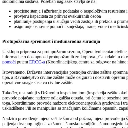
sudionicima sustava. Poseban naglasak stavlja se na:
procjene stanja i ažuriranje podataka o raspoloživim resursim
provjeru kapaciteta za prihvat evakuiranih osoba
planiranje postupanja u slučaju većih zastoja ili prekida u prom
osiguranje osnovne pomoći - smještaja, hrane, vode i medicinsk
Protupožarna spremnost i međunarodna suradnja
U sklopu priprema za protupožarnu sezonu, Operativni centar civilne za
informacije o dostupnosti protupožarnih zrakoplova „Canadair" u ok
pomoći
putem
ERCC-a
(Koordinacijskog centra za odgovor na hitne s
Istovremeno, Državna intervencijska postrojba civilne zaštite spremna 
tipa, a Ravnateljstvo civilne zaštite može osigurati i dostaviti opremu
operativne snage sustava civilne zaštite.
Također, u suradnji s Državnim inspektoratom (inspekcija zaštite okoliš
provode pojačane nadzore odlagališta otpada, pri čemu je posebna pozo
toga, koordinirano provode nadzore elektroenergetskih građevina i tr
uskladištene i/ili se manipulira sa značajnim količinama opasnih, zapalj
Nadziru provođenje mjera zaštite šuma od požara, mjera provođenja š
paljenja drvenog ugljena za šume i šumsko zemljište i šumoposjednike