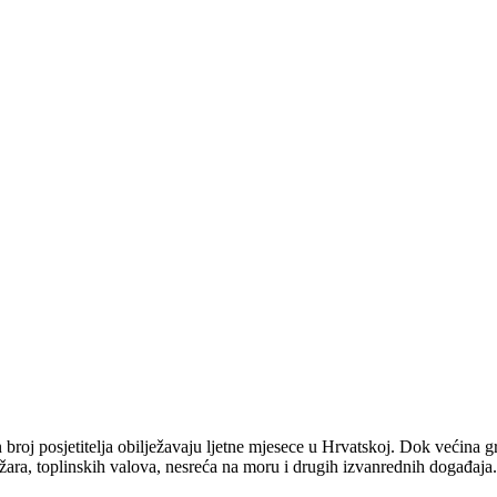
roj posjetitelja obilježavaju ljetne mjesece u Hrvatskoj. Dok većina g
požara, toplinskih valova, nesreća na moru i drugih izvanrednih događaja.