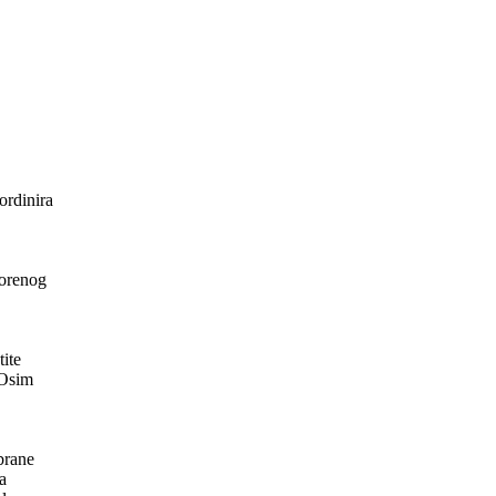
ordinira
vorenog
tite
 Osim
brane
a