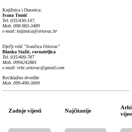
Knjižnica i čitaonica:
Ivana Tomić
Tel. 035/430-147,
Mob. 098-983-3489
e-mail:
knjiznica@oriovac.hr
Dječji vrtić "Ivančica Oriovac"
Blanka Stažić, ravnateljica
Tel. 035/409-787
Mob. 0994242881
e-mail:
vrtic.oriovac@gmail.com
Reciklažno dvorište
Mob. 099-490-3009
Arhi
Zadnje vijesti
Najčitanije
vijes