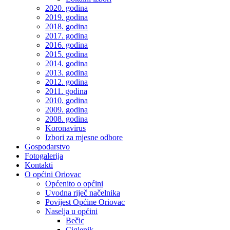
2020. godina
2019. godina
2018. godina
2017. godina
2016. godina
2015. godina
2014. godina
2013. godina
2012. godina
2011. godina
2010. godina
2009. godina
2008. godina
Koronavirus
Izbori za mjesne odbore
Gospodarstvo
Fotogalerija
Kontakti
O općini Oriovac
Općenito o općini
Uvodna riječ načelnika
Povijest Općine Oriovac
Naselja u općini
Bečic
Ciglenik