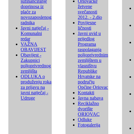
sufinanciranje
Oriovačke
doprinosa iz
žetvene
plaće za
svečanosti
novozaposlenog
2012. - 2.dio
radnika
Povijesne
Javni natječaj -
ličnosti
Komunalni
Javni uvid u
redar
prijedlog
VAŽNA
Programa
OBAVIJEST
raspolaganja
Obavijest -
poljoprivrednim
Zakupnici
zemljištem u
poljoprivrednog
vlasništvu
zemljišta
Republike
ODLUKA o
Hrvatske na
produženju roka
području
za prijavu na
Općine Oriovac
javni natječaj -
Kontakti
Udruge
Javna nabava
Reciklažno
dvorište
ORIOVAC
Odluke
Fotogalerija