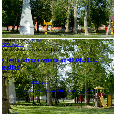
Nalazite se ovdje:
Vijesti
2022. godina
Cjenik odvoza otpada od 01.01.2026. godine
Cjenik odvoza otpada od 01.01.2026.
godine
Detalji
Kategorija:
2022. godina
Cjenik odvoza otpada od 01.01.2026. godine
Detalji
Objavljeno: Utorak, 23. Prosinac 2025.
Pret