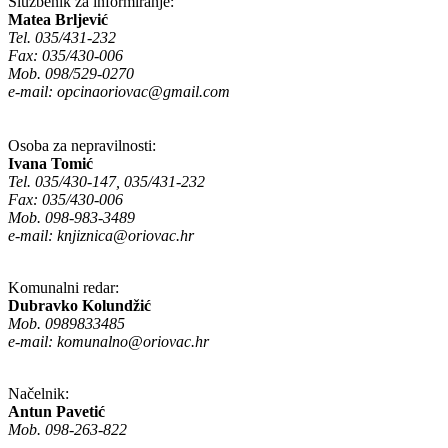
Službenik za informiranje:
Matea Brljević
Tel. 035/431-232
Fax: 035/430-006
Mob. 098/529-0270
e-mail:
opcinaoriovac@gmail.com
Osoba za nepravilnosti:
Ivana Tomić
Tel. 035/430-147, 035/431-232
Fax: 035/430-006
Mob. 098-983-3489
e-mail:
knjiznica@oriovac.hr
Komunalni redar:
Dubravko Kolundžić
Mob. 0989833485
e-mail:
komunalno@oriovac.hr
Načelnik:
Antun Pavetić
Mob. 098-263-822