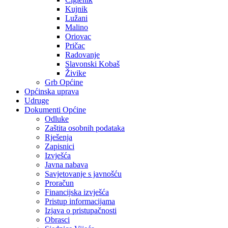
Kujnik
Lužani
Malino
Oriovac
Pričac
Radovanje
Slavonski Kobaš
Živike
Grb Općine
Općinska uprava
Udruge
Dokumenti Općine
Odluke
Zaštita osobnih podataka
Rješenja
Zapisnici
Izvješća
Javna nabava
Savjetovanje s javnošću
Proračun
Financijska izvješća
Pristup informacijama
Izjava o pristupačnosti
Obrasci