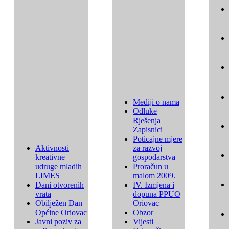
Mediji o nama
Odluke
Rješenja
Zapisnici
Poticajne mjere
Aktivnosti
za razvoj
kreativne
gospodarstva
udruge mladih
Proračun u
LIMES
malom 2009.
Dani otvorenih
IV. Izmjena i
vrata
dopuna PPUO
Obilježen Dan
Oriovac
Općine Oriovac
Obzor
Javni poziv za
Vijesti