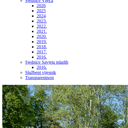
Sjednice Vijeća
2026
2025
2024
2023.
2022.
2021.
2020.
2019.
2018.
2017.
2016.
Sjednice Savjeta mladih
2016.
Službeni vijesnik
Transparentnost