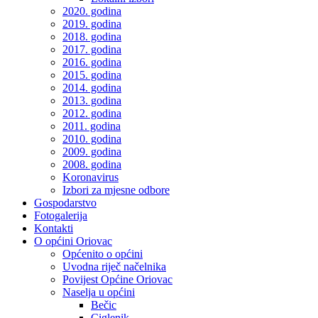
2020. godina
2019. godina
2018. godina
2017. godina
2016. godina
2015. godina
2014. godina
2013. godina
2012. godina
2011. godina
2010. godina
2009. godina
2008. godina
Koronavirus
Izbori za mjesne odbore
Gospodarstvo
Fotogalerija
Kontakti
O općini Oriovac
Općenito o općini
Uvodna riječ načelnika
Povijest Općine Oriovac
Naselja u općini
Bečic
Ciglenik