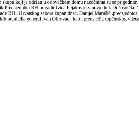
skupu koji je održan u oriovačkom domu nazočnima su se prigodnim 
lanik Predsjednika RH brigadir Ivica Pejaković zapovjednik Dočasničke š
Vlade RH i Hrvatskog sabora župan dr.sc. Danijel Marušić ,predsjednic
h branitelja general Ivan Obrovac , kao i predsjedik Općinskog vijeća