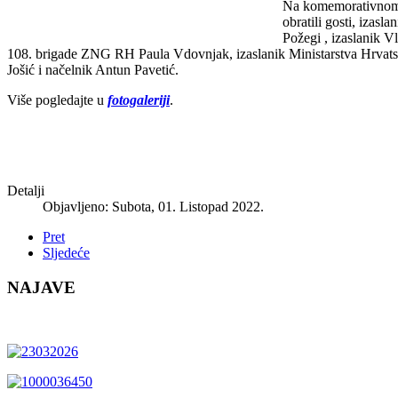
Na komemorativnom 
obratili gosti, izas
Požegi , izaslanik 
108. brigade ZNG RH Paula Vdovnjak, izaslanik Ministarstva Hrvatski
Jošić i načelnik Antun Pavetić.
Više pogledajte u
fotogaleriji
.
Detalji
Objavljeno: Subota, 01. Listopad 2022.
Pret
Sljedeće
NAJAVE