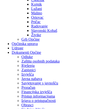
Kujnik
Lužani
Malino
Oriovac
Pričac
Radovanje
Slavonski Kobaš
Živike
Grb Općine
Općinska uprava
Udruge
Dokumenti Općine
Odluke
Zaštita osobnih podataka
Rješenja
Zapisnici
Izvješća
Javna nabava
Savjetovanje s javnošću
Proračun
Financijska izvješća
Pristup informacijama
Izjava o pristupačnosti
Obrasci