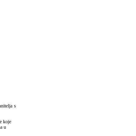
nitelja s
e koje
ma u