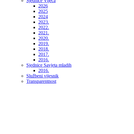
Sjednice Vijeća
2026
2025
2024
2023.
2022.
2021.
2020.
2019.
2018.
2017.
2016.
Sjednice Savjeta mladih
2016.
Službeni vijesnik
Transparentnost