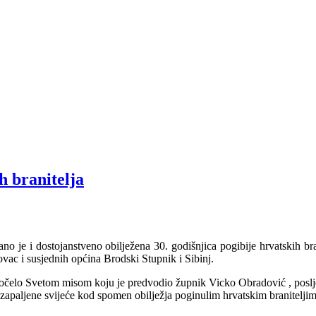
h branitelja
ano je i dostojanstveno obilježena 30. godišnjica pogibije hrvatskih bra
vac i susjednih općina Brodski Stupnik i Sibinj.
počelo Svetom misom koju je predvodio župnik Vicko Obradović , poslj
i zapaljene svijeće kod spomen obilježja poginulim hrvatskim branitelji