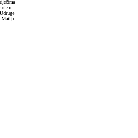
riječima
kole u
a Udruge
 Matija