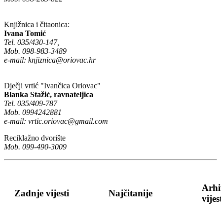
Knjižnica i čitaonica:
Ivana Tomić
Tel. 035/430-147,
Mob. 098-983-3489
e-mail:
knjiznica@oriovac.hr
Dječji vrtić "Ivančica Oriovac"
Blanka Stažić, ravnateljica
Tel. 035/409-787
Mob. 0994242881
e-mail:
vrtic.oriovac@gmail.com
Reciklažno dvorište
Mob. 099-490-3009
Arhi
Zadnje vijesti
Najčitanije
vijes