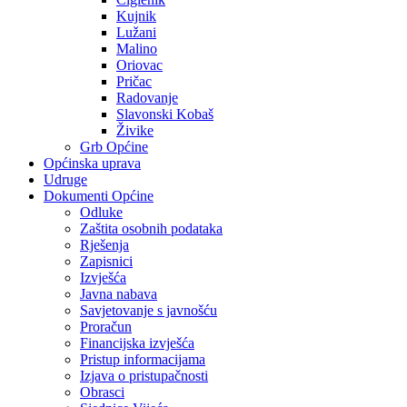
Kujnik
Lužani
Malino
Oriovac
Pričac
Radovanje
Slavonski Kobaš
Živike
Grb Općine
Općinska uprava
Udruge
Dokumenti Općine
Odluke
Zaštita osobnih podataka
Rješenja
Zapisnici
Izvješća
Javna nabava
Savjetovanje s javnošću
Proračun
Financijska izvješća
Pristup informacijama
Izjava o pristupačnosti
Obrasci