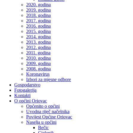
2020. godina
2019. godina
2018. godina
2017. godina
2016. godina
2015. godina
2014. godina
2013. godina
2012. godina
2011. godina
2010. godina
2009. godina
2008. godina
Koronavirus
Izbori za mjesne odbore
Gospodarstvo
Fotogalerija
Kontakti
O općini Oriovac
Općenito o općini
Uvodna riječ načelnika
Povijest Općine Oriovac
Naselja u općini
Bečic
Ciglenik