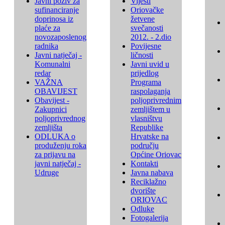
Javni poziv za
Vijesti
sufinanciranje
Oriovačke
doprinosa iz
žetvene
plaće za
svečanosti
novozaposlenog
2012. - 2.dio
radnika
Povijesne
Javni natječaj -
ličnosti
Komunalni
Javni uvid u
redar
prijedlog
VAŽNA
Programa
OBAVIJEST
raspolaganja
Obavijest -
poljoprivrednim
Zakupnici
zemljištem u
poljoprivrednog
vlasništvu
zemljišta
Republike
ODLUKA o
Hrvatske na
produženju roka
području
za prijavu na
Općine Oriovac
javni natječaj -
Kontakti
Udruge
Javna nabava
Reciklažno
dvorište
ORIOVAC
Odluke
Fotogalerija