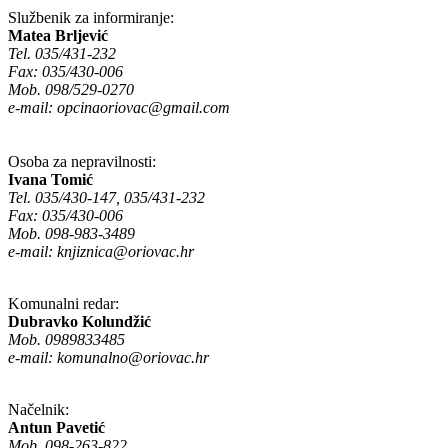
Službenik za informiranje:
Matea Brljević
Tel. 035/431-232
Fax: 035/430-006
Mob. 098/529-0270
e-mail:
opcinaoriovac@gmail.com
Osoba za nepravilnosti:
Ivana Tomić
Tel. 035/430-147, 035/431-232
Fax: 035/430-006
Mob. 098-983-3489
e-mail:
knjiznica@oriovac.hr
Komunalni redar:
Dubravko Kolundžić
Mob. 0989833485
e-mail:
komunalno@oriovac.hr
Načelnik:
Antun Pavetić
Mob. 098-263-822