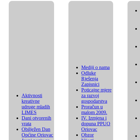
Mediji o nama
Odluke
Rješenja
Zapisnici
Poticajne mjere
Aktivnosti
za razvoj
kreativne
gospodarstva
udruge mladih
Proračun u
LIMES
malom 2009.
Dani otvorenih
IV. Izmjena i
vrata
dopuna PPUO
Obilježen Dan
Oriovac
Općine Oriovac
Obzor