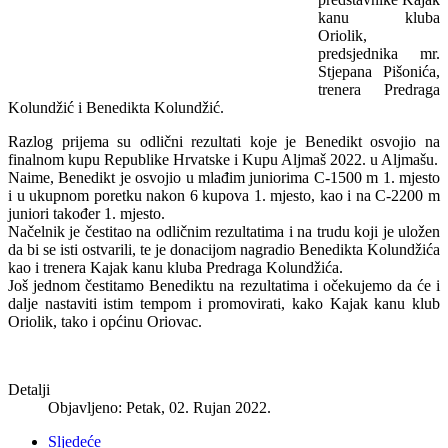
kanu kluba
Oriolik,
predsjednika mr.
Stjepana Pišonića,
trenera Predraga
Kolundžić i Benedikta Kolundžić.
Razlog prijema su odlični rezultati koje je Benedikt osvojio na
finalnom kupu Republike Hrvatske i Kupu Aljmaš 2022. u Aljmašu.
Naime, Benedikt je osvojio u mlađim juniorima C-1500 m 1. mjesto
i u ukupnom poretku nakon 6 kupova 1. mjesto, kao i na C-2200 m
juniori također 1. mjesto.
Načelnik je čestitao na odličnim rezultatima i na trudu koji je uložen
da bi se isti ostvarili, te je donacijom nagradio Benedikta Kolundžića
kao i trenera Kajak kanu kluba Predraga Kolundžića.
Još jednom čestitamo Benediktu na rezultatima i očekujemo da će i
dalje nastaviti istim tempom i promovirati, kako Kajak kanu klub
Oriolik, tako i općinu Oriovac.
Detalji
Objavljeno: Petak, 02. Rujan 2022.
Sljedeće