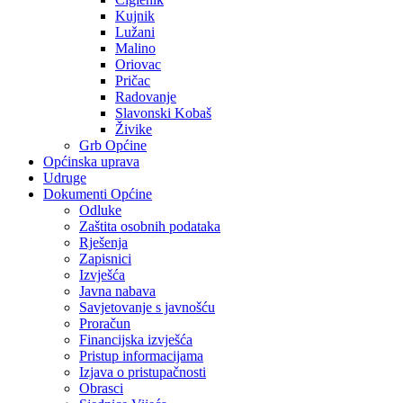
Kujnik
Lužani
Malino
Oriovac
Pričac
Radovanje
Slavonski Kobaš
Živike
Grb Općine
Općinska uprava
Udruge
Dokumenti Općine
Odluke
Zaštita osobnih podataka
Rješenja
Zapisnici
Izvješća
Javna nabava
Savjetovanje s javnošću
Proračun
Financijska izvješća
Pristup informacijama
Izjava o pristupačnosti
Obrasci