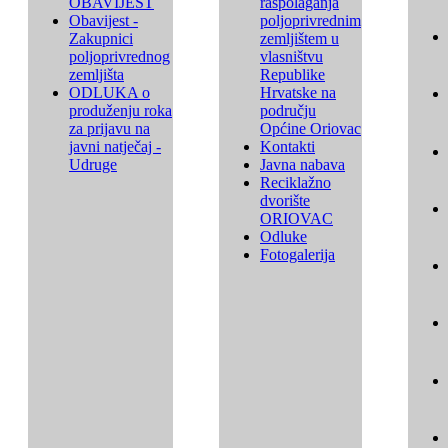
OBAVIJEST
raspolaganja
Obavijest -
poljoprivrednim
Zakupnici
zemljištem u
poljoprivrednog
vlasništvu
zemljišta
Republike
ODLUKA o
Hrvatske na
produženju roka
području
za prijavu na
Općine Oriovac
javni natječaj -
Kontakti
Udruge
Javna nabava
Reciklažno
dvorište
ORIOVAC
Odluke
Fotogalerija