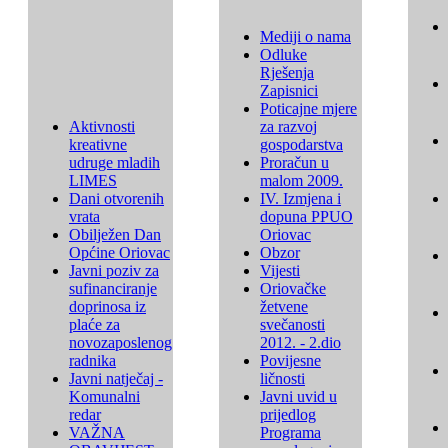
Mediji o nama
Odluke
Rješenja
Zapisnici
Poticajne mjere
Aktivnosti
za razvoj
kreativne
gospodarstva
udruge mladih
Proračun u
LIMES
malom 2009.
Dani otvorenih
IV. Izmjena i
vrata
dopuna PPUO
Obilježen Dan
Oriovac
Općine Oriovac
Obzor
Javni poziv za
Vijesti
sufinanciranje
Oriovačke
doprinosa iz
žetvene
plaće za
svečanosti
novozaposlenog
2012. - 2.dio
radnika
Povijesne
Javni natječaj -
ličnosti
Komunalni
Javni uvid u
redar
prijedlog
VAŽNA
Programa