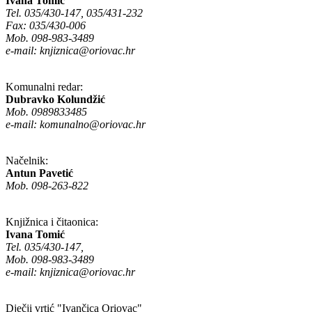
Ivana Tomić
Tel. 035/430-147, 035/431-232
Fax: 035/430-006
Mob. 098-983-3489
e-mail:
knjiznica@oriovac.hr
Komunalni redar:
Dubravko Kolundžić
Mob. 0989833485
e-mail:
komunalno@oriovac.hr
Načelnik:
Antun Pavetić
Mob. 098-263-822
Knjižnica i čitaonica:
Ivana Tomić
Tel. 035/430-147,
Mob. 098-983-3489
e-mail:
knjiznica@oriovac.hr
Dječji vrtić "Ivančica Oriovac"