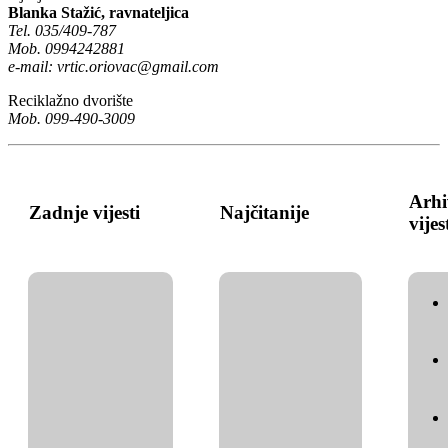
Blanka Stažić, ravnateljica
Tel. 035/409-787
Mob. 0994242881
e-mail:
vrtic.oriovac@gmail.com
Reciklažno dvorište
Mob. 099-490-3009
Arhi
Zadnje vijesti
Najčitanije
vijes