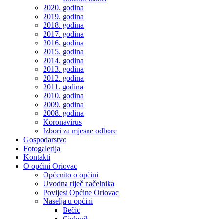
2020. godina
2019. godina
2018. godina
2017. godina
2016. godina
2015. godina
2014. godina
2013. godina
2012. godina
2011. godina
2010. godina
2009. godina
2008. godina
Koronavirus
Izbori za mjesne odbore
Gospodarstvo
Fotogalerija
Kontakti
O općini Oriovac
Općenito o općini
Uvodna riječ načelnika
Povijest Općine Oriovac
Naselja u općini
Bečic
Ciglenik