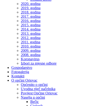
2020. godina
2019. godina
2018. godina
2017. godina
2016. godina
2015. godina
2014. godina
2013. godina
2012. godina
2011. godina
2010. godina
2009. godina
2008. godina
Koronavirus
Izbori za mjesne odbore
Gospodarstvo
Fotogalerija
Kontakti
O općini Oriovac
Općenito o općini
Uvodna riječ načelnika
Povijest Općine Oriovac
Naselja u općini
Bečic
Ciglenik