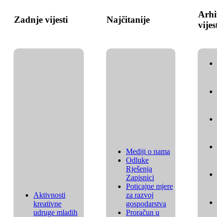
Arhi
Zadnje vijesti
Najčitanije
vijes
Mediji o nama
Odluke
Rješenja
Zapisnici
Poticajne mjere
Aktivnosti
za razvoj
kreativne
gospodarstva
udruge mladih
Proračun u