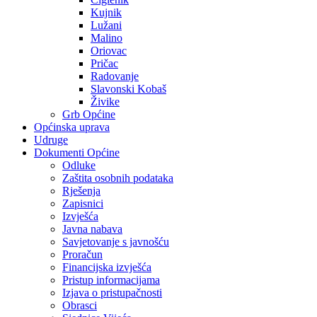
Kujnik
Lužani
Malino
Oriovac
Pričac
Radovanje
Slavonski Kobaš
Živike
Grb Općine
Općinska uprava
Udruge
Dokumenti Općine
Odluke
Zaštita osobnih podataka
Rješenja
Zapisnici
Izvješća
Javna nabava
Savjetovanje s javnošću
Proračun
Financijska izvješća
Pristup informacijama
Izjava o pristupačnosti
Obrasci