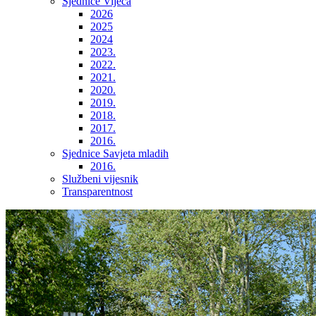
Sjednice Vijeća
2026
2025
2024
2023.
2022.
2021.
2020.
2019.
2018.
2017.
2016.
Sjednice Savjeta mladih
2016.
Službeni vijesnik
Transparentnost