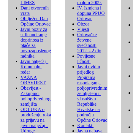
LIMES
malom 2009.
Dani otvorenih
IV. Izmjena i
vrata
dopuna PPUO
Obilježen Dan
Oriovac
Općine Oriovac
Obzor
Javni poziv za
Vijesti
sufinanciranje
Oriovačke
doprinosa iz
žetvene
plaće za
svečanosti
novozaposlenog
2012. - 2.dio
radnika
Povijesne
Javni natječaj -
ličnosti
Komunalni
Javni uvid u
redar
prijedlog
VAŽNA
Programa
OBAVIJEST
raspolaganja
Obavijest -
poljoprivrednim
Zakupnici
zemljištem u
poljoprivrednog
vlasništvu
zemljišta
Republike
ODLUKA o
Hrvatske na
produženju roka
području
za prijavu na
Općine Oriovac
javni natječaj -
Kontakti
Udruge
Javna nabava