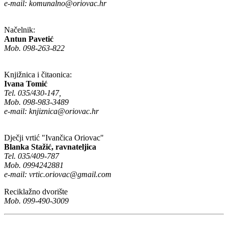
e-mail:
komunalno@oriovac.hr
Načelnik:
Antun Pavetić
Mob. 098-263-822
Knjižnica i čitaonica:
Ivana Tomić
Tel. 035/430-147,
Mob. 098-983-3489
e-mail:
knjiznica@oriovac.hr
Dječji vrtić "Ivančica Oriovac"
Blanka Stažić, ravnateljica
Tel. 035/409-787
Mob. 0994242881
e-mail:
vrtic.oriovac@gmail.com
Reciklažno dvorište
Mob. 099-490-3009