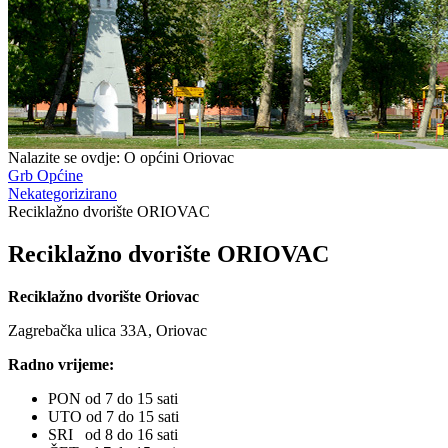
Nalazite se ovdje:
O općini Oriovac
Grb Općine
Nekategorizirano
Reciklažno dvorište ORIOVAC
Reciklažno dvorište ORIOVAC
Reciklažno dvorište Oriovac
Zagrebačka ulica 33A, Oriovac
Radno vrijeme:
PON od 7 do 15 sati
UTO od 7 do 15 sati
SRI od 8 do 16 sati