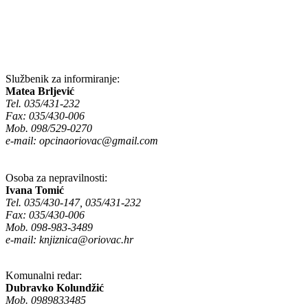
Službenik za informiranje:
Matea Brljević
Tel. 035/431-232
Fax: 035/430-006
Mob. 098/529-0270
e-mail:
opcinaoriovac@gmail.com
Osoba za nepravilnosti:
Ivana Tomić
Tel. 035/430-147, 035/431-232
Fax: 035/430-006
Mob. 098-983-3489
e-mail:
knjiznica@oriovac.hr
Komunalni redar:
Dubravko Kolundžić
Mob. 0989833485