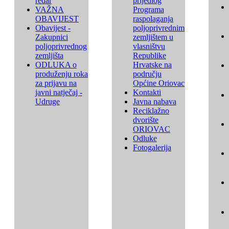
redar
prijedlog
VAŽNA
Programa
OBAVIJEST
raspolaganja
Obavijest -
poljoprivrednim
Zakupnici
zemljištem u
poljoprivrednog
vlasništvu
zemljišta
Republike
ODLUKA o
Hrvatske na
produženju roka
području
za prijavu na
Općine Oriovac
javni natječaj -
Kontakti
Udruge
Javna nabava
Reciklažno
dvorište
ORIOVAC
Odluke
Fotogalerija