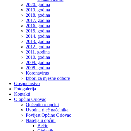
2020. godina
2019. godina
2018. godina
2017. godina
2016. godina
2015. godina
2014. godina
2013. godina
2012. godina
2011. godina
2010. godina
2009. godina
2008. godina
Koronavirus
Izbori za mjesne odbore
Gospodarstvo
Fotogalerija
Kontakti
O općini Oriovac
Općenito o općini
Uvodna riječ načelnika
Povijest Općine Oriovac
Naselja u općini
Bečic
Ciglenik