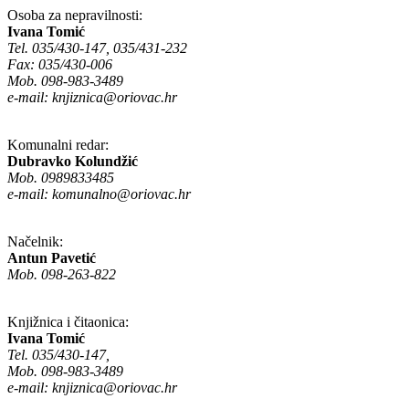
Osoba za nepravilnosti:
Ivana Tomić
Tel. 035/430-147, 035/431-232
Fax: 035/430-006
Mob. 098-983-3489
e-mail:
knjiznica@oriovac.hr
Komunalni redar:
Dubravko Kolundžić
Mob. 0989833485
e-mail:
komunalno@oriovac.hr
Načelnik:
Antun Pavetić
Mob. 098-263-822
Knjižnica i čitaonica:
Ivana Tomić
Tel. 035/430-147,
Mob. 098-983-3489
e-mail:
knjiznica@oriovac.hr