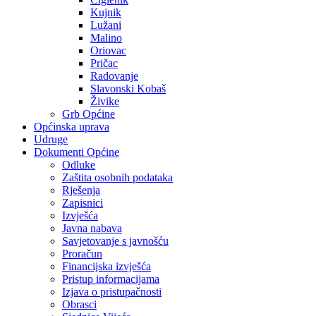
Kujnik
Lužani
Malino
Oriovac
Pričac
Radovanje
Slavonski Kobaš
Živike
Grb Općine
Općinska uprava
Udruge
Dokumenti Općine
Odluke
Zaštita osobnih podataka
Rješenja
Zapisnici
Izvješća
Javna nabava
Savjetovanje s javnošću
Proračun
Financijska izvješća
Pristup informacijama
Izjava o pristupačnosti
Obrasci