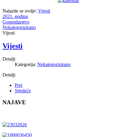
Nalazite se ovdje:
Vijesti
2021. godina
Gospodarstvo
Nekategorizirano
Vijesti
Vijesti
Detalji
Kategorija:
Nekategorizirano
Detalji
Pret
Sljedeće
NAJAVE