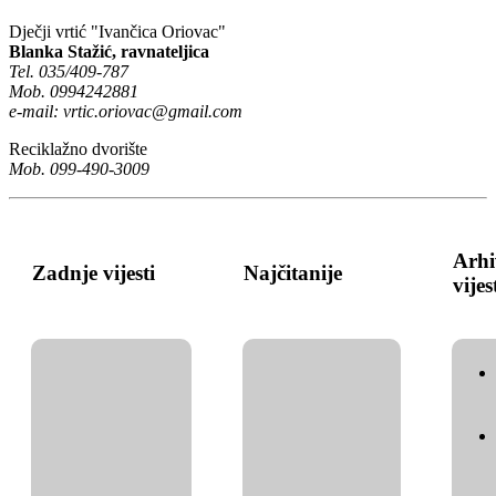
Dječji vrtić "Ivančica Oriovac"
Blanka Stažić, ravnateljica
Tel. 035/409-787
Mob. 0994242881
e-mail:
vrtic.oriovac@gmail.com
Reciklažno dvorište
Mob. 099-490-3009
Arhi
Zadnje vijesti
Najčitanije
vijes