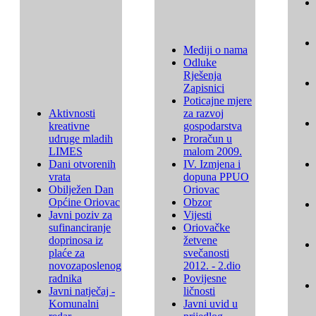
Mediji o nama
Odluke
Rješenja
Zapisnici
Poticajne mjere
Aktivnosti
za razvoj
kreativne
gospodarstva
udruge mladih
Proračun u
LIMES
malom 2009.
Dani otvorenih
IV. Izmjena i
vrata
dopuna PPUO
Obilježen Dan
Oriovac
Općine Oriovac
Obzor
Javni poziv za
Vijesti
sufinanciranje
Oriovačke
doprinosa iz
žetvene
plaće za
svečanosti
novozaposlenog
2012. - 2.dio
radnika
Povijesne
Javni natječaj -
ličnosti
Komunalni
Javni uvid u