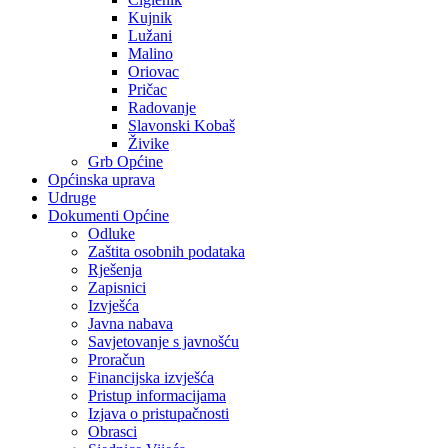
Kujnik
Lužani
Malino
Oriovac
Pričac
Radovanje
Slavonski Kobaš
Živike
Grb Općine
Općinska uprava
Udruge
Dokumenti Općine
Odluke
Zaštita osobnih podataka
Rješenja
Zapisnici
Izvješća
Javna nabava
Savjetovanje s javnošću
Proračun
Financijska izvješća
Pristup informacijama
Izjava o pristupačnosti
Obrasci