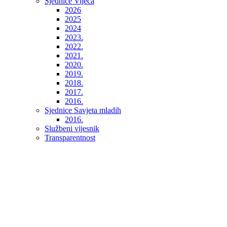
Sjednice Vijeća
2026
2025
2024
2023.
2022.
2021.
2020.
2019.
2018.
2017.
2016.
Sjednice Savjeta mladih
2016.
Službeni vijesnik
Transparentnost