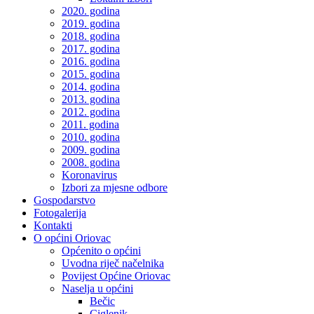
2020. godina
2019. godina
2018. godina
2017. godina
2016. godina
2015. godina
2014. godina
2013. godina
2012. godina
2011. godina
2010. godina
2009. godina
2008. godina
Koronavirus
Izbori za mjesne odbore
Gospodarstvo
Fotogalerija
Kontakti
O općini Oriovac
Općenito o općini
Uvodna riječ načelnika
Povijest Općine Oriovac
Naselja u općini
Bečic
Ciglenik