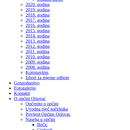
2020. godina
2019. godina
2018. godina
2017. godina
2016. godina
2015. godina
2014. godina
2013. godina
2012. godina
2011. godina
2010. godina
2009. godina
2008. godina
Koronavirus
Izbori za mjesne odbore
Gospodarstvo
Fotogalerija
Kontakti
O općini Oriovac
Općenito o općini
Uvodna riječ načelnika
Povijest Općine Oriovac
Naselja u općini
Bečic
Ciglenik