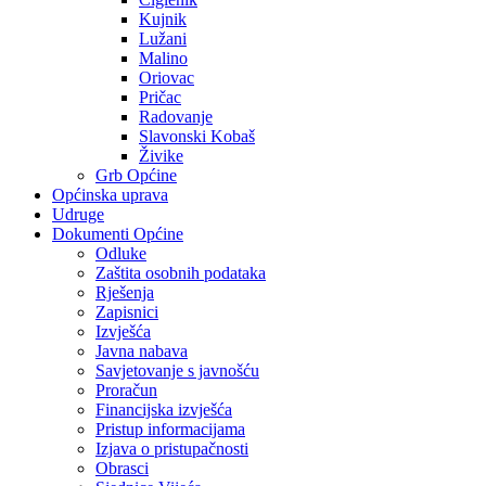
Kujnik
Lužani
Malino
Oriovac
Pričac
Radovanje
Slavonski Kobaš
Živike
Grb Općine
Općinska uprava
Udruge
Dokumenti Općine
Odluke
Zaštita osobnih podataka
Rješenja
Zapisnici
Izvješća
Javna nabava
Savjetovanje s javnošću
Proračun
Financijska izvješća
Pristup informacijama
Izjava o pristupačnosti
Obrasci