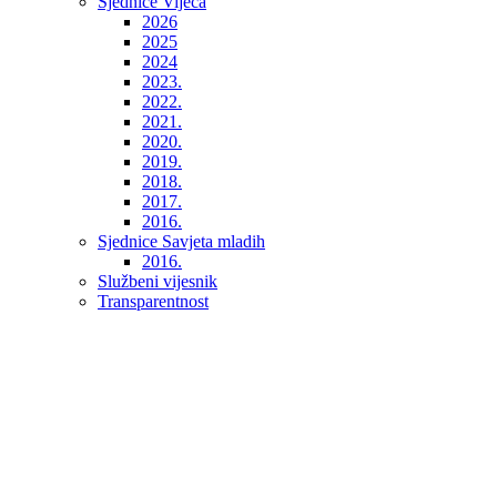
Sjednice Vijeća
2026
2025
2024
2023.
2022.
2021.
2020.
2019.
2018.
2017.
2016.
Sjednice Savjeta mladih
2016.
Službeni vijesnik
Transparentnost