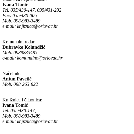
Ivana Tomić
Tel. 035/430-147, 035/431-232
Fax: 035/430-006
Mob. 098-983-3489
e-mail:
knjiznica@oriovac.hr
Komunalni redar:
Dubravko Kolundžić
Mob. 0989833485
e-mail:
komunalno@oriovac.hr
Načelnik:
Antun Pavetić
Mob. 098-263-822
Knjižnica i čitaonica:
Ivana Tomić
Tel. 035/430-147,
Mob. 098-983-3489
e-mail:
knjiznica@oriovac.hr