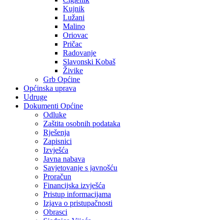
Kujnik
Lužani
Malino
Oriovac
Pričac
Radovanje
Slavonski Kobaš
Živike
Grb Općine
Općinska uprava
Udruge
Dokumenti Općine
Odluke
Zaštita osobnih podataka
Rješenja
Zapisnici
Izvješća
Javna nabava
Savjetovanje s javnošću
Proračun
Financijska izvješća
Pristup informacijama
Izjava o pristupačnosti
Obrasci