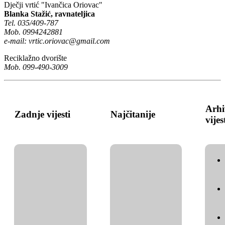
Dječji vrtić "Ivančica Oriovac"
Blanka Stažić, ravnateljica
Tel. 035/409-787
Mob. 0994242881
e-mail:
vrtic.oriovac@gmail.com
Reciklažno dvorište
Mob. 099-490-3009
Arhi
Zadnje vijesti
Najčitanije
vijes