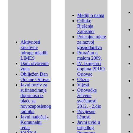
Mediji o nama
Odluke
Rješenja
Zapisnici
Poticajne mjere
Aktivnosti
za razvoj
kreativne
gospodarstva
udruge mladih
Proračun u
LIMES
malom 2009.
Dani otvorenih
IV. Izmjena i
vrata
dopuna PPUO
Obilježen Dan
Oriovac
Općine Oriovac
Obzor
Javni poziv za
Vijesti
sufinanciranje
Oriovačke
doprinosa iz
žetvene
plaće za
svečanosti
novozaposlenog
2012. - 2.dio
radnika
Povijesne
Javni natječaj -
ličnosti
Komunalni
Javni uvid u
redar
prijedlog
VAŽNA
Programa