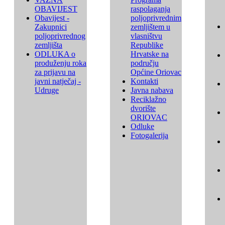
OBAVIJEST
raspolaganja
Obavijest -
poljoprivrednim
Zakupnici
zemljištem u
poljoprivrednog
vlasništvu
zemljišta
Republike
ODLUKA o
Hrvatske na
produženju roka
području
za prijavu na
Općine Oriovac
javni natječaj -
Kontakti
Udruge
Javna nabava
Reciklažno
dvorište
ORIOVAC
Odluke
Fotogalerija