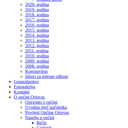
2020. godina
2019. godina
2018. godina
2017. godina
2016. godina
2015. godina
2014. godina
2013. godina
2012. godina
2011. godina
2010. godina
2009. godina
2008. godina
Koronavirus
Izbori za mjesne odbore
Gospodarstvo
Fotogalerija
Kontakti
O općini Oriovac
Općenito o općini
Uvodna riječ načelnika
Povijest Općine Oriovac
Naselja u općini
Bečic
Ciglenik